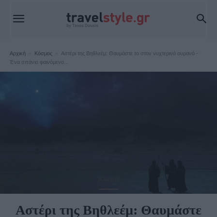
Αρχική
Κόσμος
Αστέρι της Βηθλεέμ: Θαυμάστε το στον νυχτερινό ουρανό -
Ένα σπάνιο φαινόμενο...
Κόσμος
Αστέρι της Βηθλεέμ: Θαυμάστε