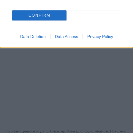
CONFIRM
Data Deletion
Data Access
Privacy Policy
Το σπάνιο φαινόμενο με το Αστέρι της Βηθλεέμ όπως το είδαν στο Πακιστάν.