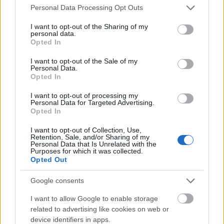
Please note that this website/app uses one or more Google
Personal Data Processing Opt Outs
services and may gather and store information including but
not limited to your visit or usage behaviour. You may click to
I want to opt-out of the Sharing of my
personal data.
grant or deny consent to Google and its third-party tags to
Opted In
use your data for below specified purposes in below Google
consent section.
Αστρονομικό φαινόμενο ή το Αστέρι
I want to opt-out of the Sale of my
Personal Data.
της Βηθλεέμ
Opted In
I want to opt-out of processing my
Personal Data for Targeted Advertising.
Στην ουσία οι δύο πλανήτες έμοιαζαν σαν ένα
Opted In
μεγάλο αστέρι, αυτό που επί αιώνες και όποτε
I want to opt-out of Collection, Use,
επαναλαμβάνεται το φαινόμενο, έχει απασχολήσει
Retention, Sale, and/or Sharing of my
Personal Data that Is Unrelated with the
θεολόγους και αστρονόμους,
σχετικά με το αν θα
Purposes for which it was collected.
Opted Out
μπορούσε να είναι το Άστρο της Βηθλεέμ.
Google consents
I want to allow Google to enable storage
related to advertising like cookies on web or
device identifiers in apps.