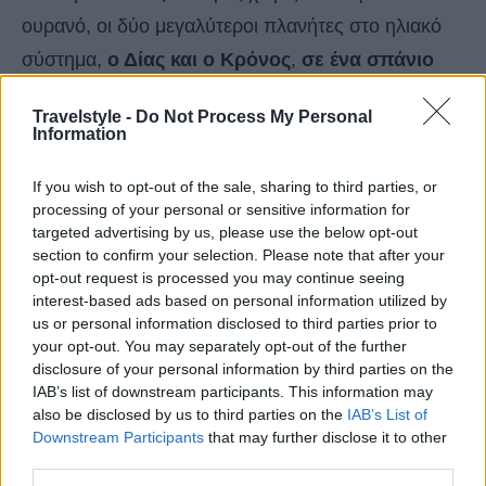
ουρανό, οι δύο μεγαλύτεροι πλανήτες στο ηλιακό
σύστημα,
ο Δίας και ο Κρόνος
,
σε ένα σπάνιο
ουράνιο φαινόμενο, ήρθαν
τόσο κοντά
σε
Travelstyle -
Do Not Process My Personal
απόσταση όσο το πάχος ενός… νυχιού.
Information
If you wish to opt-out of the sale, sharing to third parties, or
processing of your personal or sensitive information for
targeted advertising by us, please use the below opt-out
section to confirm your selection. Please note that after your
opt-out request is processed you may continue seeing
interest-based ads based on personal information utilized by
us or personal information disclosed to third parties prior to
your opt-out. You may separately opt-out of the further
disclosure of your personal information by third parties on the
IAB’s list of downstream participants. This information may
also be disclosed by us to third parties on the
IAB’s List of
Downstream Participants
that may further disclose it to other
third parties.