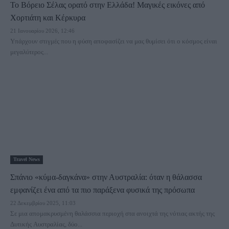
Το Βόρειο Σέλας ορατό στην Ελλάδα! Μαγικές εικόνες από
Χορτιάτη και Κέρκυρα
21 Ιανουαρίου 2026, 12:46
Υπάρχουν στιγμές που η φύση αποφασίζει να μας θυμίσει ότι ο κόσμος είναι
μεγαλύτερος...
Travel News
Σπάνιο «κύμα‑δαγκάνα» στην Αυστραλία: όταν η θάλασσα
εμφανίζει ένα από τα πιο παράξενα φυσικά της πρόσωπα
22 Δεκεμβρίου 2025, 11:03
Σε μια απομακρυσμένη θαλάσσια περιοχή στα ανοιχτά της νότιας ακτής της
Δυτικής Αυστραλίας, δύο...