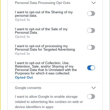
Please note that this website/app uses one or more Google
Personal Data Processing Opt Outs
services and may gather and store information including but
not limited to your visit or usage behaviour. You may click to
I want to opt-out of the Sharing of my
personal data.
grant or deny consent to Google and its third-party tags to
Opted In
use your data for below specified purposes in below Google
consent section.
Αθήνα
I want to opt-out of the Sale of my
Personal Data.
Opted In
Viral έγινε ο “κόκκινος” ουρανός της Αθήνας – Σεληνιακό
τοπίο!
I want to opt-out of processing my
Personal Data for Targeted Advertising.
10 Δεκεμβρίου 2020, 15:12
Opted In
Πρωί-πρωί και ο ουρανός της Αθήνας θύμιζε κάτι από... Σελήνη! Εικόνες
από τον κατακόκκινο...
I want to opt-out of Collection, Use,
Retention, Sale, and/or Sharing of my
Personal Data that Is Unrelated with the
Purposes for which it was collected.
Opted Out
Google consents
I want to allow Google to enable storage
related to advertising like cookies on web or
device identifiers in apps.