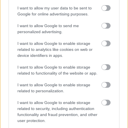
Eco News
I want to allow my user data to be sent to
Σπάνια ροζ δελφίνια εμφανίστηκαν στο Χονγκ Κονγκ!
Google for online advertising purposes.
22 Σεπτεμβρίου 2020, 14:20
Σπάνια ροζ δελφίνια εμφανίστηκαν στο Χονγκ Κονγκ της Κίνας! Από τότε
I want to allow Google to send me
που ξεκίνησε η...
personalized advertising.
I want to allow Google to enable storage
related to analytics like cookies on web or
device identifiers in apps.
I want to allow Google to enable storage
related to functionality of the website or app.
I want to allow Google to enable storage
related to personalization.
Travel News
Κακοκαιρία Ιανός: οι οδηγίες που έδωσε ο Ν. Χαρδαλιάς
I want to allow Google to enable storage
17 Σεπτεμβρίου 2020, 10:02
related to security, including authentication
Ένα σπάνιο καιρικό φαινόμενο πρόκειται να εμφανιστεί στη χώρα μας τις
functionality and fraud prevention, and other
επόμενες ώρες, γνωστό...
user protection.