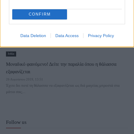
CONFIRM
Data Deletion
Data Access
Privacy Policy
Ινδία
Μοναδικό φαινόμενο! Δείτε την παραλία όπου η θάλασσα
εξαφανίζεται
26 Αυγούστου 2019, 13:51
Έχετε δει ποτέ τη θάλασσα να εξαφανίζεται ως διά μαγείας μπροστά στα
μάτια σας;...
Follow us