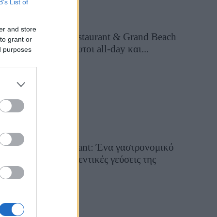
B’s List of
er and store
Grand Asia Restaurant & Grand Beach
to grant or
Club: Οι απόλυτοι all-day και...
ed purposes
3 ημέρες πριν
Tsapis Restaurant: Ένα γαστρονομικό
ταξίδι στις αυθεντικές γεύσεις της
Σίφνου!
29 Ιουλίου 2026, 9:54