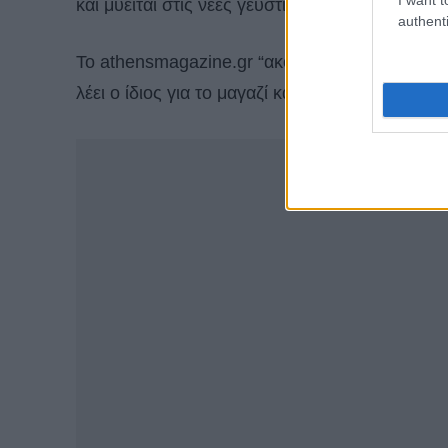
και μυείται στις νέες γευστικές ανακαλύψεις το
authenti
Το athensmagazine.gr “ακολούθησε” τον γνωστ
λέει ο ίδιος για το μαγαζί και τα προϊόντα του: