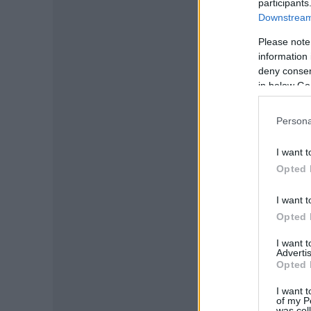
participants
Downstream 
Please note
information 
deny consent
in below Go
Persona
I want t
Opted 
I want t
Opted 
I want 
Advertis
Opted 
I want t
of my P
was col