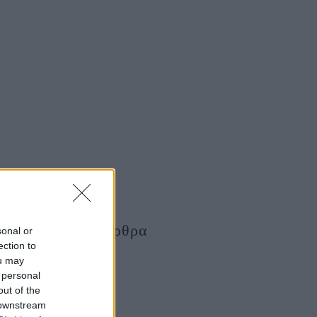
Τελευταία Άρθρα
sonal or
ection to
ou may
 personal
out of the
 downstream