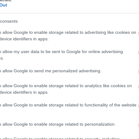
Out
consents
o allow Google to enable storage related to advertising like cookies on
evice identifiers in apps.
o allow my user data to be sent to Google for online advertising
s.
τητα και παράδοση ενώθηκαν στα καταστήματα,
to allow Google to send me personalized advertising.
ό παστομαγειρείο. Στα «Καραμανλίδικα του Φάνη»
ν και η άμεση απόλαυση παραδοσιακών μεζέδων, που
o allow Google to enable storage related to analytics like cookies on
evice identifiers in apps.
υτά προϊόντα (υπάρχει και e-shop) ή και να
 εξαιρετικές πρώτες ύλες, παραδοσιακά, μερακλίδικα
o allow Google to enable storage related to functionality of the website
o allow Google to enable storage related to personalization.
στην Σωκράτους για το πιο “καραμανλίδικο” brunch,
o allow Google to enable storage related to security, including