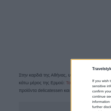
Travelstyl
Στην καρδιά της Αθήνας, υπάρχει ένα μέρος γι
If you wish 
κάτω μέρος της Ερμού:
Τα Καραμανλίδικα Του
sensitive in
προϊόντα delicatessen και για να το πούμε απ
confirm you
continue se
information 
-
further disc