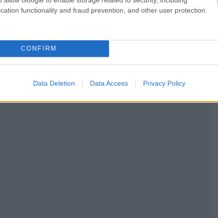
υ Φάνη.
cation functionality and fraud prevention, and other user protection.
ό chef στα “Καραμανλίδικα του Φάνη” και ακούστε τι
CONFIRM
Data Deletion
Data Access
Privacy Policy