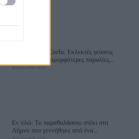
Aiolia Avlaki Corfu: Εκλεκτές γεύσεις
σε μία από τις ομορφότερες παραλίες...
28 Ιουλίου 2026, 10:50
Εν πλώ: Το παραθαλάσσιο στέκι στη
Λήμνο που γεννήθηκε από ένα...
24 Ιουλίου 2026, 13:00