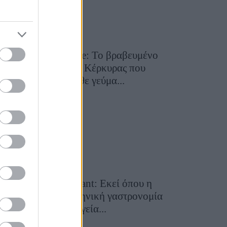
Toula’s Seaside: Το βραβευμένο
εστιατόριο της Κέρκυρας που
μετατρέπει κάθε γεύμα...
28 Ιουλίου 2026, 11:05
Cavos Restaurant: Εκεί όπου η
αυθεντική ελληνική γαστρονομία
συναντά τη μαγεία...
28 Ιουλίου 2026, 10:58