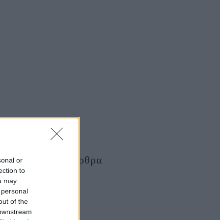
Τελευταία Άρθρα
sonal or
ection to
ou may
 personal
out of the
 downstream