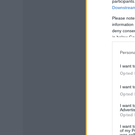
participants
-
Downstream 
Please note
information 
deny consent
in below Go
Persona
I want t
Opted 
I want t
Opted 
I want 
Advertis
Opted 
I want t
of my P
was col