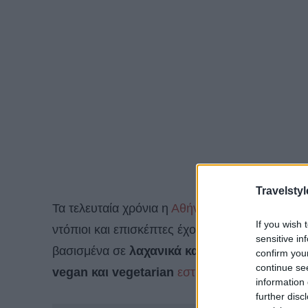
Travelstyl
Τα τελευταία χρόνια η
Αθήνα
βιώνει μια άνθηση
If you wish 
ντόπιοι και επισκέπτες έχουν όλο και περισσό
sensitive in
βασισμένα σε
λαχανικά και άλλα μη ζωικά π
confirm you
continue se
vegan και vegetarian
εστιατόρια στην πόλη
γι
information 
further disc