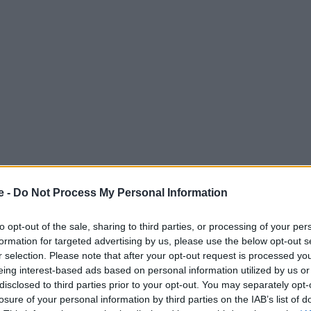
e -
Do Not Process My Personal Information
 στη vegan και vegetarian γαστρονομική σκηνή,
to opt-out of the sale, sharing to third parties, or processing of your per
τερες επιλογές για να απολαύσουν ψαγμένα πιάτα
formation for targeted advertising by us, please use the below opt-out s
ροϊόντα
. Το
travelstyle
συγκέντρωσε τα καλύτερα
r selection. Please note that after your opt-out request is processed y
eing interest-based ads based on personal information utilized by us or
α να επιλέξετε στην επόμενή σας
έξοδο
!
disclosed to third parties prior to your opt-out. You may separately opt-
losure of your personal information by third parties on the IAB’s list of