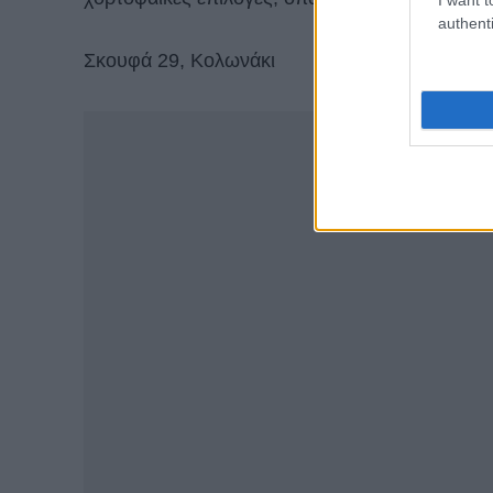
authenti
Σκουφά 29, Κολωνάκι