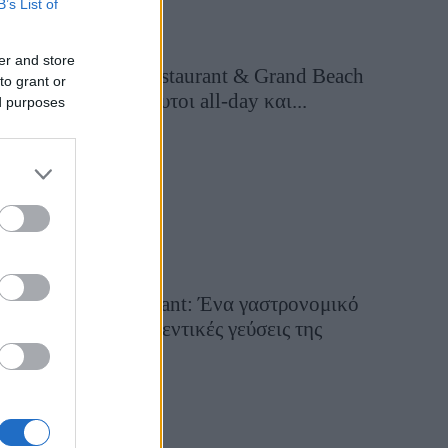
B’s List of
er and store
Grand Asia Restaurant & Grand Beach
to grant or
Club: Οι απόλυτοι all-day και...
ed purposes
2 ημέρες πριν
Tsapis Restaurant: Ένα γαστρονομικό
ταξίδι στις αυθεντικές γεύσεις της
Σίφνου!
29 Ιουλίου 2026, 9:54