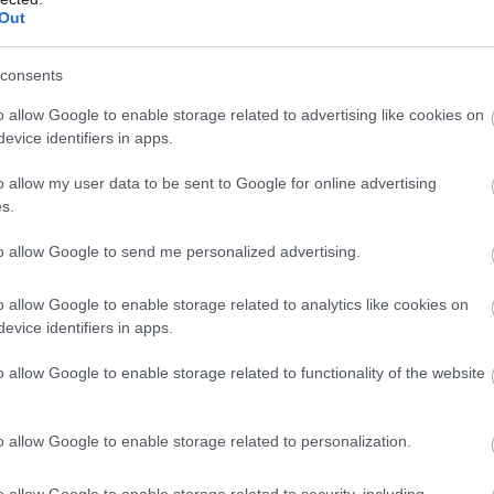
Out
consents
o allow Google to enable storage related to advertising like cookies on
evice identifiers in apps.
o allow my user data to be sent to Google for online advertising
s.
to allow Google to send me personalized advertising.
o allow Google to enable storage related to analytics like cookies on
evice identifiers in apps.
o allow Google to enable storage related to functionality of the website
ίου
στο κέντρο της Αθήνας θα βρείτε το
IT
, ένα
κυκλωμένα υλικά. Φανταστείτε καναπέδες από χαρτόνι
o allow Google to enable storage related to personalization.
ο μενού περιλαμβάνει μια μεγάλη ποικιλία από υπέροχες
βινεγκρέτ ντομάτας και τριμμένα φυστίκια.
o allow Google to enable storage related to security, including