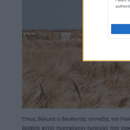
authenti
Όπως δήλωσε ο διευθυντής σύνταξης του Fodor
βραβείο φέτος προσφέρουν εμπειρίες που χαρ