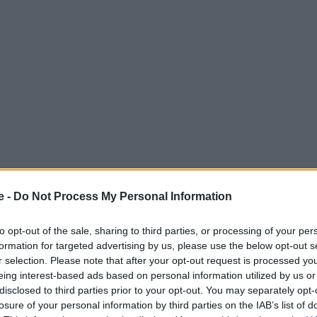
e -
Do Not Process My Personal Information
α 100 καλύτερα και πιο εντυπωσιακά του κόσμου
για
to opt-out of the sale, sharing to third parties, or processing of your per
κής
ιστοσελίδας Fodor’s
.
formation for targeted advertising by us, please use the below opt-out s
r selection. Please note that after your opt-out request is processed y
eing interest-based ads based on personal information utilized by us or
 Advertisement -
disclosed to third parties prior to your opt-out. You may separately opt-
losure of your personal information by third parties on the IAB’s list of