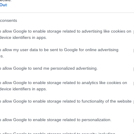
Out
consents
o allow Google to enable storage related to advertising like cookies on
evice identifiers in apps.
o allow my user data to be sent to Google for online advertising
αδείχθηκε και στα καλύτερα της
Ευρώπης
. Τα
ξενοδοχεία
s.
ς συντάκτες του Fodor’s
και προέρχονται από όλες τις
to allow Google to send me personalized advertising.
o allow Google to enable storage related to analytics like cookies on
evice identifiers in apps.
o allow Google to enable storage related to functionality of the website
o allow Google to enable storage related to personalization.
o allow Google to enable storage related to security, including