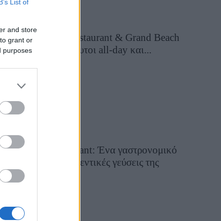
B’s List of
er and store
Grand Asia Restaurant & Grand Beach
to grant or
Club: Οι απόλυτοι all-day και...
ed purposes
15 ώρες πριν
Tsapis Restaurant: Ένα γαστρονομικό
ταξίδι στις αυθεντικές γεύσεις της
Σίφνου!
29 Ιουλίου 2026, 9:54