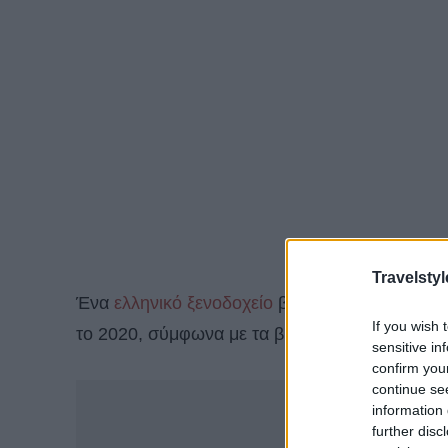
Travelstyl
Ένα
ελληνικό ξενοδοχείο
βρέθηκε ανάμεσα
στ
If you wish 
το 2020, σύμφωνα με τα βραβεία της ταξιδιωτι
sensitive in
confirm you
continue se
-
information 
further disc