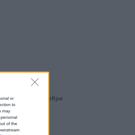
Τελευταία Άρθρα
sonal or
ection to
ou may
 personal
out of the
 downstream