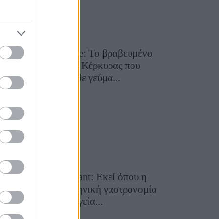
Toula’s Seaside: Το βραβευμένο
εστιατόριο της Κέρκυρας που
μετατρέπει κάθε γεύμα...
28 Ιουλίου 2026, 11:05
Cavos Restaurant: Εκεί όπου η
αυθεντική ελληνική γαστρονομία
συναντά τη μαγεία...
28 Ιουλίου 2026, 10:58