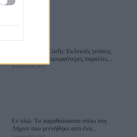
Aiolia Avlaki Corfu: Εκλεκτές γεύσεις
σε μία από τις ομορφότερες παραλίες...
28 Ιουλίου 2026, 10:50
Εν πλώ: Το παραθαλάσσιο στέκι στη
Λήμνο που γεννήθηκε από ένα...
24 Ιουλίου 2026, 13:00