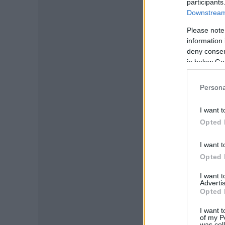
participants
Downstream 
Please note
information 
deny consent
in below Go
Persona
I want t
Opted 
I want t
Opted 
I want 
Advertis
Opted 
I want t
of my P
was col