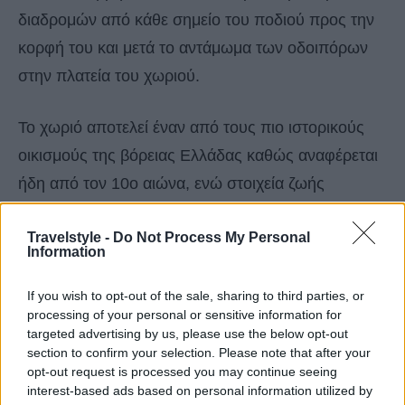
διαδρομών από κάθε σημείο του ποδιού προς την
κορφή του και μετά το αντάμωμα των οδοιπόρων
στην πλατεία του χωριού.
Το χωριό αποτελεί έναν από τους πιο ιστορικούς
οικισμούς της βόρειας Ελλάδας καθώς αναφέρεται
ήδη από τον 10ο αιώνα, ενώ στοιχεία ζωής
υπάρχουν από τα προιστορικά χρόνια και την
Travelstyle -
Do Not Process My Personal
αρχαίοτητα. Με τα ονόματα Παρθενόπολις, Παρθένι
Information
και Παρθενιώνας και πιθανότερη εκδοχή αυτή της
ονοματοδοσίας από τη βασίλισσα Παρθένοπη, ο
If you wish to opt-out of the sale, sharing to third parties, or
processing of your personal or sensitive information for
γνωστός σήμερα Παρθενώνας, αυτό το στεφάνι
targeted advertising by us, please use the below opt-out
πάνω από τον Τορωναίο που λάμπει
section to confirm your selection. Please note that after your
opt-out request is processed you may continue seeing
περιστοιχισμένος από το καταπράσινο σκηνικό του
interest-based ads based on personal information utilized by