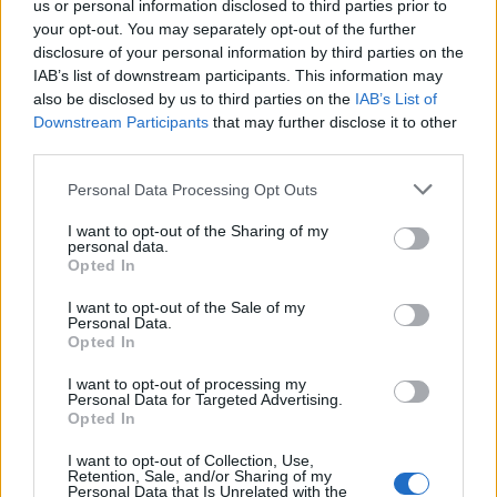
Ίταμου.
us or personal information disclosed to third parties prior to
your opt-out. You may separately opt-out of the further
disclosure of your personal information by third parties on the
Ο Παρθενώνας δεν υπήρξε ποτέ ένα πλούσιο
IAB’s list of downstream participants. This information may
χωριό, ούτε στην Τουρκοκρατία, ούτε στα χρόνια
also be disclosed by us to third parties on the
IAB’s List of
Downstream Participants
that may further disclose it to other
που εξαρτιόνταν από τα Μετόχια του Αγίου Όρους
third parties.
για τα οποία δούλευαν οι κάτοικοι του με ανταμοιβή
Please note that this website/app uses one or more Google
Personal Data Processing Opt Outs
ένα πιάτο φαγητό, ούτε στα χρόνια του εξήντα που
services and may gather and store information including but
not limited to your visit or usage behaviour. You may click to
I want to opt-out of the Sharing of my
έφευγαν μετανάστες για να ζήσουν.
personal data.
grant or deny consent to Google and its third-party tags to
Opted In
use your data for below specified purposes in below Google
consent section.
I want to opt-out of the Sale of my
Personal Data.
Opted In
I want to opt-out of processing my
Personal Data for Targeted Advertising.
Opted In
I want to opt-out of Collection, Use,
Retention, Sale, and/or Sharing of my
Personal Data that Is Unrelated with the