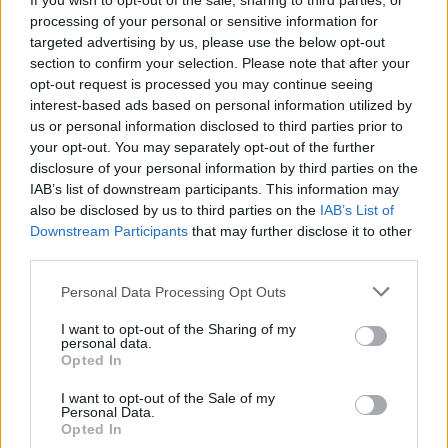
If you wish to opt-out of the sale, sharing to third parties, or
processing of your personal or sensitive information for
targeted advertising by us, please use the below opt-out
section to confirm your selection. Please note that after your
opt-out request is processed you may continue seeing
interest-based ads based on personal information utilized by
us or personal information disclosed to third parties prior to
your opt-out. You may separately opt-out of the further
disclosure of your personal information by third parties on the
IAB’s list of downstream participants. This information may
also be disclosed by us to third parties on the
IAB’s List of
Downstream Participants
that may further disclose it to other
third parties.
Please note that this website/app uses one or more Google
Personal Data Processing Opt Outs
services and may gather and store information including but
not limited to your visit or usage behaviour. You may click to
I want to opt-out of the Sharing of my
personal data.
grant or deny consent to Google and its third-party tags to
Opted In
Divani Apollon Palace & Thalasso
use your data for below specified purposes in below Google
consent section.
I want to opt-out of the Sale of my
Personal Data.
Για τους λάτρεις της Αθηναϊκής Ριβιέρας, το
Opted In