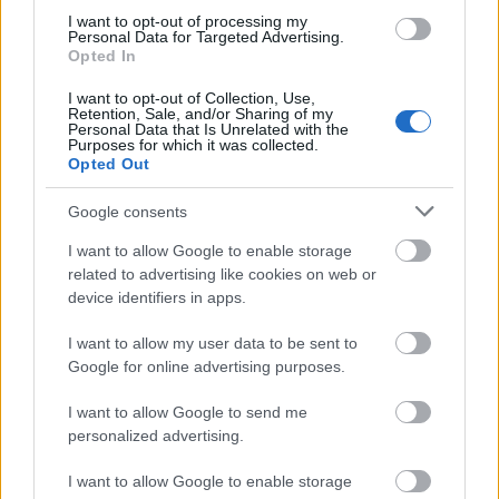
ApollonBeach, με την αμμώδη παραλία και τα
I want to opt-out of processing my
Personal Data for Targeted Advertising.
λαμπερά γαλάζια νερά του Αργοσαρωνικού,
Opted In
αποτελεί το ιδανικό σκηνικό για ολοήμερες
I want to opt-out of Collection, Use,
Retention, Sale, and/or Sharing of my
αποδράσεις. Μία ολόκληρη μέρα bytheseaμε
Personal Data that Is Unrelated with the
Purposes for which it was collected.
βουτιές, θαλάσσια sports, χαλάρωση στις
Opted Out
αναπαυτικές ξαπλώστρες με ελαφριά snacks,
Google consents
ποτάκαι νέα ειδικά διαμορφωμένα μενού. Εάν πάλι
I want to allow Google to enable storage
είστε λάτρεις της πισίνας, οι δύο εξωτερικές πισίνες
related to advertising like cookies on web or
του Divani Apollon Palace & Thalasso είναι μια
device identifiers in apps.
αναζωογονητική όαση μέσα στην πόλη.Μπορείτε
I want to allow my user data to be sent to
να απολαύσετε την πισίνα με το θαλασσινό ή το
Google for online advertising purposes.
φρέσκο νερό και να χαλαρώσετε στις ειδικά
I want to allow Google to send me
διαμορφωμένες θέσεις jacuzzi.
personalized advertising.
ΣτοMελτέμιSnackBar, κοντά στην πισίνα, μπορείτε
I want to allow Google to enable storage
να απολαύσετε μία μεγάλη ποικιλία από ελαφριά