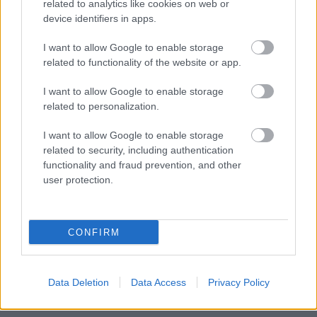
related to analytics like cookies on web or
device identifiers in apps.
και υγιεινά snacks, φρέσκα θαλασσινά και
αγαπημένα πιάτα.Για online κρατήσεις στο Apollon
I want to allow Google to enable storage
related to functionality of the website or app.
Beach:
Divani Apollon Palace &Thalasso | Athens
Riviera – Apollon Beach (divaniapollonhotel.com)
I want to allow Google to enable storage
related to personalization.
I want to allow Google to enable storage
related to security, including authentication
functionality and fraud prevention, and other
user protection.
CONFIRM
Data Deletion
Data Access
Privacy Policy