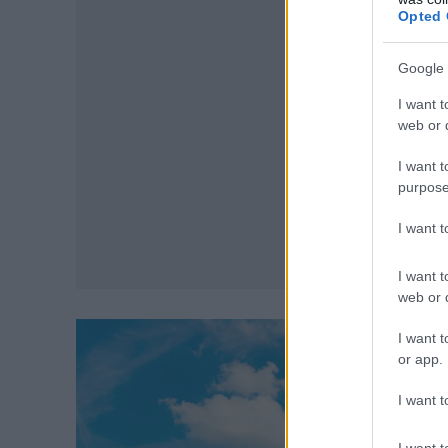
Opted 
Google 
I want t
web or d
I want t
purpose
I want 
I want t
web or d
I want t
or app.
I want t
I want t