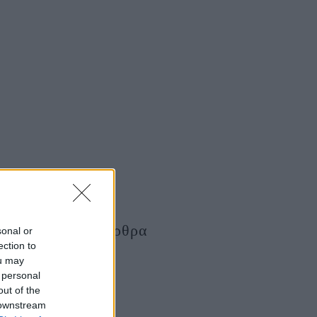
Τελευταία Άρθρα
sonal or
ection to
ou may
 personal
out of the
 downstream