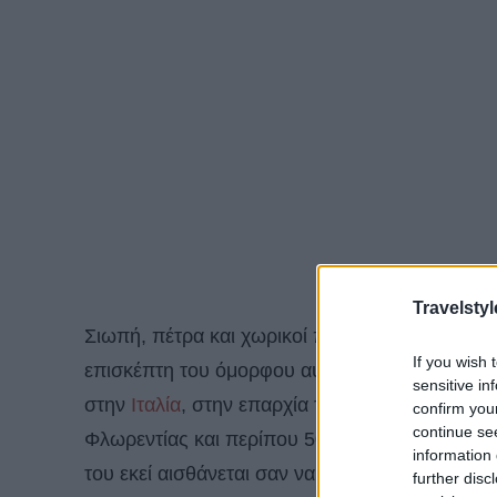
Travelstyl
Σιωπή, πέτρα και χωρικοί που τριγυρνούν στα 
If you wish 
επισκέπτη του όμορφου αυτού μεσαιωνικού χωρ
sensitive in
στην
Ιταλία
, στην επαρχία της Πίζας στην της
Τ
confirm you
continue se
Φλωρεντίας και περίπου 50 χιλιόμετρα νοτιοανα
information 
του εκεί αισθάνεται σαν να έχει μεταφερθεί 
further disc