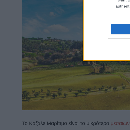
authenti
Το Καζάλε Μαρίτιμο είναι το μικρότερο
μεσαιων