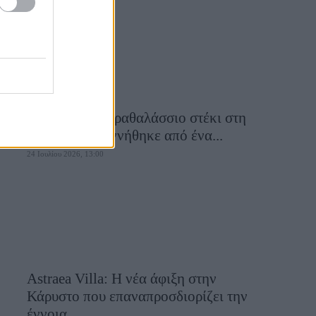
Εν πλώ: Το παραθαλάσσιο στέκι στη
Λήμνο που γεννήθηκε από ένα...
24 Ιουλίου 2026, 13:00
Astraea Villa: Η νέα άφιξη στην
Κάρυστο που επαναπροσδιορίζει την
έννοια...