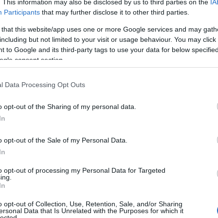
. This information may also be disclosed by us to third parties on the
IA
ίτιμο (Casale Marittimo), που είναι τόσο όμορφο και
Participants
that may further disclose it to other third parties.
ι σκηνικό χολιγουντιανής ταινίας!
 that this website/app uses one or more Google services and may gath
including but not limited to your visit or usage behaviour. You may click 
 Advertisement -
 to Google and its third-party tags to use your data for below specifi
ogle consent section.
l Data Processing Opt Outs
o opt-out of the Sharing of my personal data.
In
o opt-out of the Sale of my Personal Data.
In
to opt-out of processing my Personal Data for Targeted
ing.
In
o opt-out of Collection, Use, Retention, Sale, and/or Sharing
ersonal Data that Is Unrelated with the Purposes for which it
lected.