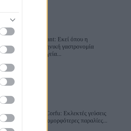
Cavos Restaurant: Εκεί όπου η
αυθεντική ελληνική γαστρονομία
συναντά τη μαγεία...
28 Ιουλίου 2026, 10:58
Aiolia Avlaki Corfu: Εκλεκτές γεύσεις
σε μία από τις ομορφότερες παραλίες...
28 Ιουλίου 2026, 10:50