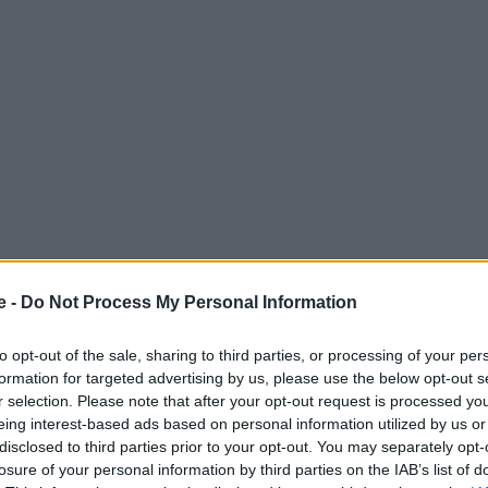
e -
Do Not Process My Personal Information
σοκάκια… αυτή είναι μια πρώτη εικόνα για τον
to opt-out of the sale, sharing to third parties, or processing of your per
ιού που είναι το μικρότερο της Ευρώπης. Βρίσκεται
formation for targeted advertising by us, please use the below opt-out s
οσκάνη
, περίπου 70 χιλιόμετρα νοτιοδυτικά της
r selection. Please note that after your opt-out request is processed y
eing interest-based ads based on personal information utilized by us or
τολικά της Πίζας και με το που πατά κανείς το πόδι
disclosed to third parties prior to your opt-out. You may separately opt-
αυτομάτως στο Μεσαίωνα… Ο λόγος για το άγνωστο
losure of your personal information by third parties on the IAB’s list of