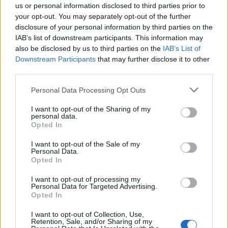
Το αεροδρόμιο, το οποίο είναι το τρίτο μεγαλύτερο
us or personal information disclosed to third parties prior to
your opt-out. You may separately opt-out of the further
στην Ευρώπη, ανακοίνωσε το γενικό του σχέδιο
disclosure of your personal information by third parties on the
την περασμένη εβδομάδα. Περιλαμβάνει
IAB’s list of downstream participants. This information may
also be disclosed by us to third parties on the
IAB’s List of
βελτιωμένες δημόσιες συγκοινωνίες από και προς
Downstream Participants
that may further disclose it to other
το αεροδρόμιο, συμπεριλαμβανομένης μιας
third parties.
προτεινόμενης νέας γραμμής μετρό που θα συνδέει
Please note that this website/app uses one or more Google
Personal Data Processing Opt Outs
το Άμστερνταμ, το Σίπχολ και την πόλη Χόφντορπ,
services and may gather and store information including but
not limited to your visit or usage behaviour. You may click to
I want to opt-out of the Sharing of my
και καλύτερους δρόμους για τη γύρω περιοχή. Η
personal data.
grant or deny consent to Google and its third-party tags to
Opted In
μεγαλύτερη αλλαγή, ωστόσο, είναι η προσθήκη
use your data for below specified purposes in below Google
consent section.
I want to opt-out of the Sale of my
ενός εντελώς νέου τερματικού σταθμού.
Personal Data.
Opted In
I want to opt-out of processing my
Personal Data for Targeted Advertising.
Opted In
I want to opt-out of Collection, Use,
Retention, Sale, and/or Sharing of my