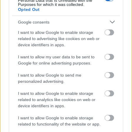
Personal Data that Is Unrelated with the
Purposes for which it was collected.
Opted Out
Google consents
I want to allow Google to enable storage
related to advertising like cookies on web or
device identifiers in apps.
I want to allow my user data to be sent to
Google for online advertising purposes.
I want to allow Google to send me
personalized advertising.
Ο Νότιος Αεροσταθμός θα μειώσει την
I want to allow Google to enable storage
κυκλοφοριακή συμφόρηση για τα σχεδόν 66
related to analytics like cookies on web or
εκατομμύρια άτομα που χρησιμοποιούν το
device identifiers in apps.
αεροδρόμιο κάθε χρόνο και θα παρέχει νέο χώρο
I want to allow Google to enable storage
για την προσγείωση μεγαλύτερων αεροπλάνων. Θα
related to functionality of the website or app.
επιτρέψει επίσης την αναβάθμιση των υποδομών