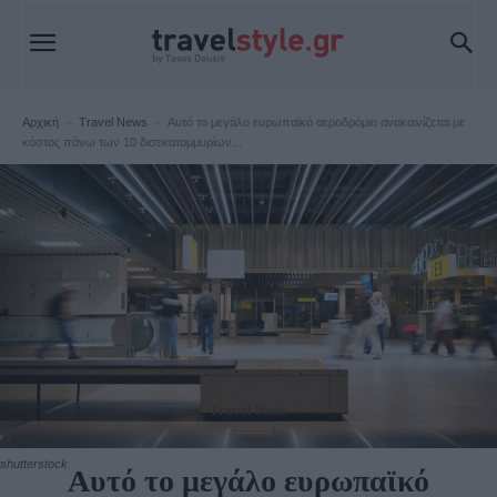
Αρχική
Travel News
Αυτό το μεγάλο ευρωπαϊκό αεροδρόμιο ανακαινίζεται με
κόστος πάνω των 10 δισεκατομμυρίων...
Travel News
shutterstock
Αυτό το μεγάλο ευρωπαϊκό