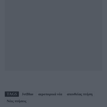
TAGS
JetBlue
αεροπορικά νέα
απευθείας πτήση
Νέες πτήσεις