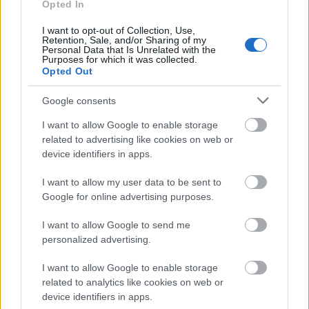
flat καθίσματα και υπηρεσίες υψηλού επιπέδου.
Opted In
I want to opt-out of Collection, Use,
Retention, Sale, and/or Sharing of my
Επιπλέον, για όσους οργανώνουν ταξίδι από (ή
Personal Data that Is Unrelated with the
Purposes for which it was collected.
προς) τις ΗΠΑ, η επέκταση αυτών των
Opted Out
δρομολογίων σημαίνει πιο άμεσες και —
Google consents
ενδεχομένως — πιο οικονομικές συνδέσεις με την
I want to allow Google to enable storage
Ευρώπη, καθώς αποφεύγεται ενδιάμεσος εντός
related to advertising like cookies on web or
Ευρώπης ή πολύπλοκες ανταποκρίσεις.
device identifiers in apps.
I want to allow my user data to be sent to
Πού βρίσκει έδαφος αυτή η κίνηση — και
Google for online advertising purposes.
προκλήσεις
I want to allow Google to send me
personalized advertising.
Η κίνηση της JetBlue εντάσσεται στη στρατηγική
ανάπτυξης που αποκαλεί “JetForward”, με στόχο
I want to allow Google to enable storage
related to analytics like cookies on web or
την αξιοποίηση της ζήτησης για transatlantic
device identifiers in apps.