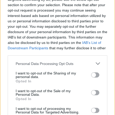
section to confirm your selection. Please note that after your
opt-out request is processed you may continue seeing
interest-based ads based on personal information utilized by
us or personal information disclosed to third parties prior to
Η Βαρκελώνη και το Μιλάνο είναι από τις πιο
your opt-out. You may separately opt-out of the further
ελκυστικές πόλεις της Ευρώπης: η πρώτη για την
disclosure of your personal information by third parties on the
IAB’s list of downstream participants. This information may
τέχνη, την αρχιτεκτονική και την μεσογειακή
also be disclosed by us to third parties on the
IAB’s List of
ατμόσφαιρα, η δεύτερη ως μητρόπολη της μόδας,
Downstream Participants
that may further disclose it to other
third parties.
του design και με εύκολη πρόσβαση σε δημοφιλείς
προορισμούς του ιταλικού Βορρά.
Please note that this website/app uses one or more Google
Personal Data Processing Opt Outs
services and may gather and store information including but
not limited to your visit or usage behaviour. You may click to
I want to opt-out of the Sharing of my
Η JetBlue υπόσχεται «premium εμπειρία» ακόμη
personal data.
grant or deny consent to Google and its third-party tags to
Opted In
use your data for below specified purposes in below Google
και για ταξιδιώτες economy (“core”), με ποιοτικά
consent section.
I want to opt-out of the Sale of my
γεύματα, δωρεάν σνακ, ποτά, streaming & Wi-Fi
Personal Data.
Opted In
κατά τη διάρκεια της πτήσης, ενώ για επιβάτες
business class (προϊόν “Mint”) προσφέρονται lie-
I want to opt-out of processing my
Personal Data for Targeted Advertising.