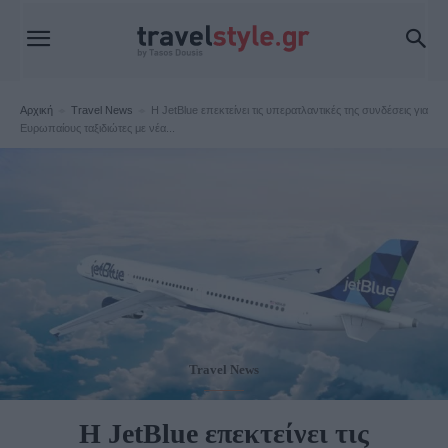
Αρχική
Travel News
Η JetBlue επεκτείνει τις υπερατλαντικές της συνδέσεις για
Ευρωπαίους ταξιδιώτες με νέα...
Travel News
Η JetBlue επεκτείνει τις