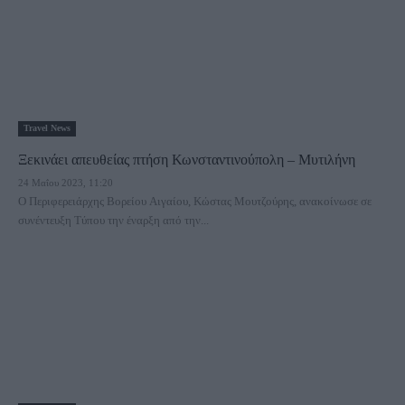
Travel News
Ξεκινάει απευθείας πτήση Κωνσταντινούπολη – Μυτιλήνη
24 Μαΐου 2023, 11:20
Ο Περιφερειάρχης Βορείου Αιγαίου, Κώστας Μουτζούρης, ανακοίνωσε σε
συνέντευξη Τύπου την έναρξη από την...