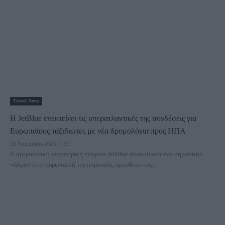
Travel News
Η JetBlue επεκτείνει τις υπερατλαντικές της συνδέσεις για
Ευρωπαίους ταξιδιώτες με νέα δρομολόγια προς ΗΠΑ
26 Νοεμβρίου 2025, 7:59
Η αμερικανική αεροπορική εταιρεία JetBlue ανακοίνωσε ένα σημαντικό
«άλμα» στην ευρωπαϊκή της παρουσία, προσθέτοντας...