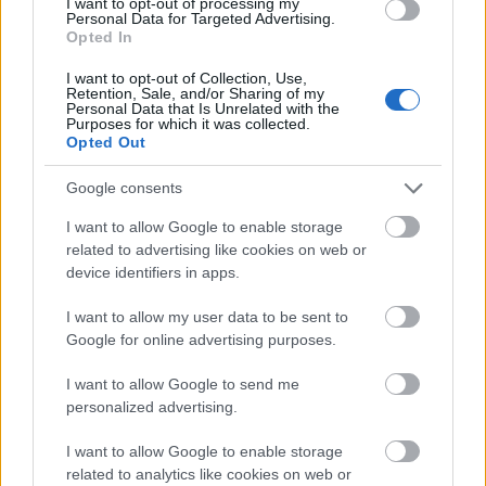
I want to opt-out of processing my
Personal Data for Targeted Advertising.
Travel News
Opted In
Juneyao Air: Νέο δρομολόγιο που θα συνδέει απευθείας Αθήνα
I want to opt-out of Collection, Use,
Retention, Sale, and/or Sharing of my
με Σανγκάη
Personal Data that Is Unrelated with the
Purposes for which it was collected.
10 Νοεμβρίου 2023, 11:11
Opted Out
H κινεζική αεροπορική εταιρεία Juneyao Air ξεκινάει το νέο δρομολόγιο
Σανγκάη – Αθήνα από...
Google consents
I want to allow Google to enable storage
related to advertising like cookies on web or
device identifiers in apps.
I want to allow my user data to be sent to
Google for online advertising purposes.
I want to allow Google to send me
Travel News
personalized advertising.
Delta Airlines: Ξεκινάει καθημερινές απευθείας πτήσεις
I want to allow Google to enable storage
Βοστώνη – Αθήνα
related to analytics like cookies on web or