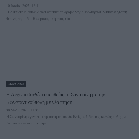
10 Ιουνίου 2025, 12:41
Η Air Serbia εγκαινιάζει απευθείας δρομολόγιο Βελιγράδι-Μύκονο για τη
θερινή περίοδο. Η αεροπορική εταιρεία...
Travel News
H Aegean συνδέει απευθείας τη Σαντορίνη με την
Κωνσταντινούπολη με νέα πτήση
30 Μαΐου 2025, 11:33
Η Σαντορίνη έγινε πιο προσιτή στους διεθνείς ταξιδιώτες, καθώς η Aegean
Airlines, εγκαινίασε την...