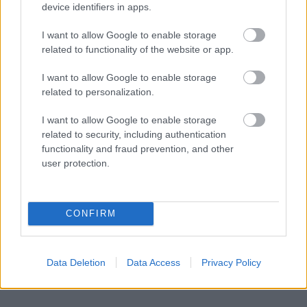
2 Οκτωβρίου 2023, 10:22
device identifiers in apps.
H Delta Airlines προσθέτει στο πρόγραμμά της νέες καθημερινές απευθείας
πτήσεις Βοστώνη – Αθήνα...
I want to allow Google to enable storage
related to functionality of the website or app.
I want to allow Google to enable storage
related to personalization.
I want to allow Google to enable storage
related to security, including authentication
functionality and fraud prevention, and other
user protection.
Travel News
Ακυρώθηκε (και πάλι) η απευθείας σύνδεση Μυτιλήνης –
Κωνσταντινούπολης
CONFIRM
31 Μαΐου 2023, 14:23
Πριν λίγες μέρες είχαμε γράψει ότι ξεκινάει η απευθείας πτήση που θα
συνδέει τη...
Data Deletion
Data Access
Privacy Policy