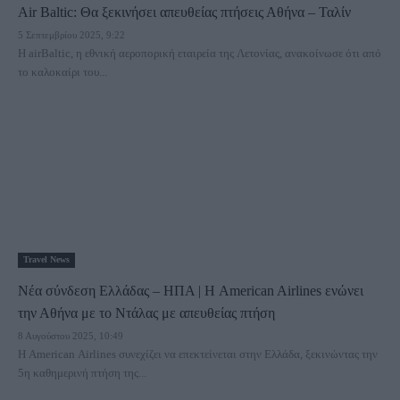
Air Baltic: Θα ξεκινήσει απευθείας πτήσεις Αθήνα – Ταλίν
5 Σεπτεμβρίου 2025, 9:22
Η airBaltic, η εθνική αεροπορική εταιρεία της Λετονίας, ανακοίνωσε ότι από
το καλοκαίρι του...
Travel News
Νέα σύνδεση Ελλάδας – ΗΠΑ | Η American Airlines ενώνει
την Αθήνα με το Ντάλας με απευθείας πτήση
8 Αυγούστου 2025, 10:49
Η American Airlines συνεχίζει να επεκτείνεται στην Ελλάδα, ξεκινώντας την
5η καθημερινή πτήση της...