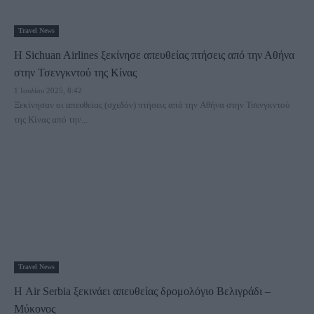
Travel News
Η Sichuan Airlines ξεκίνησε απευθείας πτήσεις από την Αθήνα
στην Τσενγκντού της Κίνας
1 Ιουλίου 2025, 8:42
Ξεκίνησαν οι απευθείας (σχεδόν) πτήσεις από την Αθήνα στην Τσενγκντού
της Κίνας από την...
Travel News
Η Air Serbia ξεκινάει απευθείας δρομολόγιο Βελιγράδι –
Μύκονος