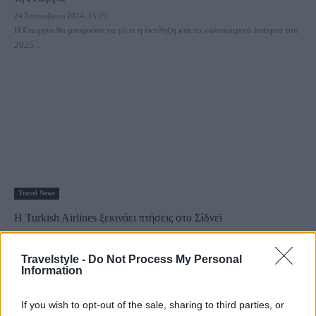
24 Σεπτεμβρίου 2024, 15:29
Η Γεωργία θα μπορούσε να γίνει η έκπληξη και το καλοκαιρινό hotspot του
2025...
Travel News
H Turkish Airlines ξεκινάει πτήσεις στο Σίδνεϊ
19 Σεπτεμβρίου 2024, 12:00
Η Turkish Airlines θα ξεκινήσει δρομολόγια τέσσερις φορές την εβδομάδα
Travelstyle -
Do Not Process My Personal
μεταξύ Κωνσταντινούπολης και Σίδνεϋ...
Information
If you wish to opt-out of the sale, sharing to third parties, or