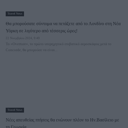
Travel News
Θα μπορούσατε σύντομα να πετάξετε από το Λονδίνο στη Νέα
Υόρκη σε λιγότερο από τέσσερις ώρες!
22 Νοεμβρίου 2024, 9:49
Το «Overture», το πρώτο υπερηχητικό επιβατικό αεροσκάφος μετά το
Concorde, θα μπορούσε να είναι...
Travel News
Νέες απευθείας πτήσεις θα ενώνουν πλέον το Ην.Βασίλειο με
τη Γεωργία