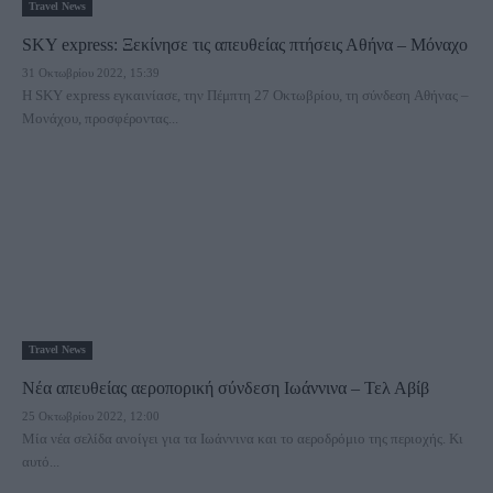
Travel News
SKY express: Ξεκίνησε τις απευθείας πτήσεις Αθήνα – Μόναχο
31 Οκτωβρίου 2022, 15:39
Η SKY express εγκαινίασε, την Πέμπτη 27 Οκτωβρίου, τη σύνδεση Αθήνας –
Μονάχου, προσφέροντας...
Travel News
Νέα απευθείας αεροπορική σύνδεση Ιωάννινα – Τελ Αβίβ
25 Οκτωβρίου 2022, 12:00
Μία νέα σελίδα ανοίγει για τα Ιωάννινα και το αεροδρόμιο της περιοχής. Κι
αυτό...