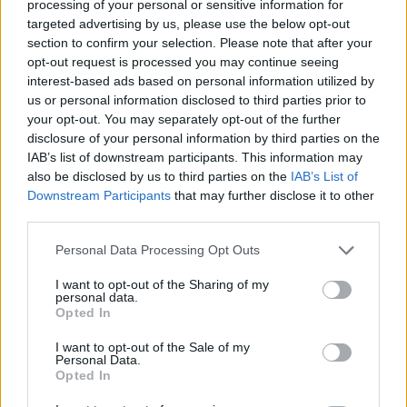
processing of your personal or sensitive information for
targeted advertising by us, please use the below opt-out
section to confirm your selection. Please note that after your
opt-out request is processed you may continue seeing
interest-based ads based on personal information utilized by
us or personal information disclosed to third parties prior to
your opt-out. You may separately opt-out of the further
Travel News
disclosure of your personal information by third parties on the
Η PLAY ξεκινάει και φέτος τις απευθείας πτήσεις Αθήνα –
IAB’s list of downstream participants. This information may
also be disclosed by us to third parties on the
IAB’s List of
Ισλανδία
Downstream Participants
that may further disclose it to other
21 Μαρτίου 2024, 15:29
third parties.
Η PLAY ξεκινάει φέτος τις απευθείας πτήσεις Αθήνα-Ισλανδία. Η εταιρεία
προσφέρει στους ταξιδιώτες τη...
Please note that this website/app uses one or more Google
Personal Data Processing Opt Outs
services and may gather and store information including but
not limited to your visit or usage behaviour. You may click to
I want to opt-out of the Sharing of my
personal data.
grant or deny consent to Google and its third-party tags to
Opted In
use your data for below specified purposes in below Google
consent section.
I want to opt-out of the Sale of my
Personal Data.
Opted In