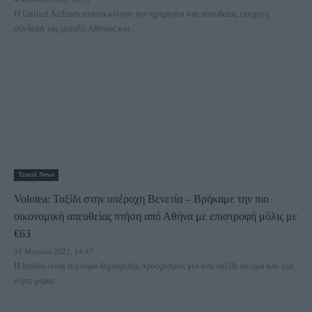
Η United Airlines επανεκκίνησε την ημερήσια και απευθείας εποχική
σύνδεσή της μεταξύ Αθήνας και...
Travel News
Volotea: Ταξίδι στην υπέροχη Βενετία – Βρήκαμε την πιο
οικονομική απευθείας πτήση από Αθήνα με επιστροφή μόλις με
€63
31 Μαρτίου 2022, 14:47
Η Ιταλία είναι σίγουρα δημοφιλής προορισμός για ένα ταξίδι ακόμα και για
λίγες μέρες...