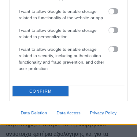
I want to allow Google to enable storage
Το νέο σύστημα αξιολόγησης ποιότητας των
related to functionality of the website or app.
καταλυμάτων αυτών θα είναι κάτι αντίστοιχο με την
I want to allow Google to enable storage
κατηγοριοποίηση των
ξενοδοχείων
σε αστέρια, και
related to personalization.
θα έχει ως σκοπό να βοηθά τους ταξιδιώτες να
I want to allow Google to enable storage
συγκρίνουν τις επιλογές τους σε εναλλακτικά
related to security, including authentication
καταλύματα. Μάλιστα είναι ήδη διαθέσιμο στην
functionality and fraud prevention, and other
πλατφόρμα.
user protection.
Η Booking αναφέρει ότι το σύστημα
CONFIRM
κατηγοριοποίησης σε αστέρια χρησιμοποιείται
περισσότερο από οποιοδήποτε άλλο κριτήριο
Data Deletion
Data Access
Privacy Policy
αναζήτησης στην πλατφόρμα της και για αυτό το
λόγο υπήρξε η ανάγκη να δημιουργηθούν
αντίστοιχα κριτήρια αξιολόγησης και για τα