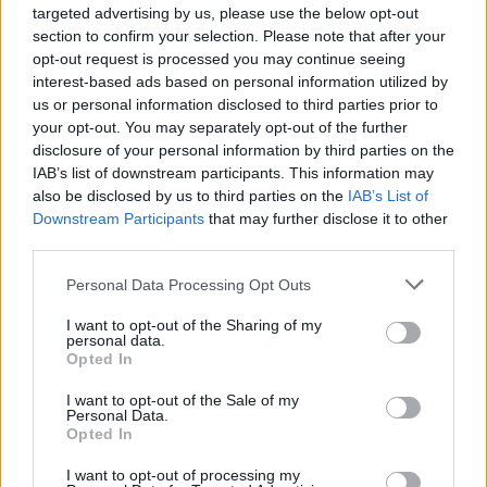
targeted advertising by us, please use the below opt-out
section to confirm your selection. Please note that after your
opt-out request is processed you may continue seeing
Ο Τάσος Δούσης σας συμβουλεύει:
Τι να
interest-based ads based on personal information utilized by
προσέξετε όταν κλείνετε ξενοδοχείο με την booking
us or personal information disclosed to third parties prior to
your opt-out. You may separately opt-out of the further
ή την trivago
!
disclosure of your personal information by third parties on the
IAB’s list of downstream participants. This information may
also be disclosed by us to third parties on the
IAB’s List of
Downstream Participants
that may further disclose it to other
third parties.
Please note that this website/app uses one or more Google
Personal Data Processing Opt Outs
services and may gather and store information including but
not limited to your visit or usage behaviour. You may click to
I want to opt-out of the Sharing of my
personal data.
grant or deny consent to Google and its third-party tags to
Opted In
use your data for below specified purposes in below Google
consent section.
I want to opt-out of the Sale of my
Personal Data.
Opted In
I want to opt-out of processing my