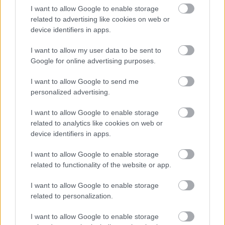
I want to allow Google to enable storage
related to advertising like cookies on web or
device identifiers in apps.
I want to allow my user data to be sent to
Στην πόλη Shangzhi, που απέχει 240 χλμ. από την
Google for online advertising purposes.
πόλη, βρίσκεται η πλατεία
Yabuli Skiing Square
.
I want to allow Google to send me
Περιτριγυρισμένη από βουνά που καλύπτονται με
personalized advertising.
δέντρα και χιόνι, η τσουλήθρα εδώ είναι 1.300
I want to allow Google to enable storage
μέτρα πάνω από την επιφάνεια της θάλασσας,
related to analytics like cookies on web or
3.050 μέτρα μήκος και 40 μέτρα πλάτος. Κάθε
device identifiers in apps.
χρόνο από τον Νοέμβριο έως τον επόμενο Απρίλιο,
I want to allow Google to enable storage
το συσσωρευμένο χιόνι εδώ είναι πάνω από 1
related to functionality of the website or app.
μέτρο σε βάθος. Εδώ διεξάγεται ο Εθνικός Αγώνας
I want to allow Google to enable storage
Σκι.
related to personalization.
I want to allow Google to enable storage