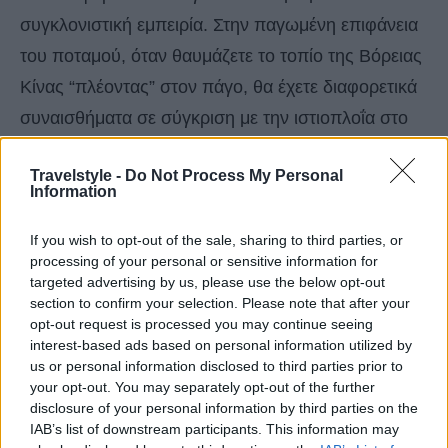
συγκλονιστική εμπειρία. Στην παγωμένη επιφάνεια
του ποταμού, όταν θαυμάζετε το τοπίο της Βόρειας
Κίνας “πλέοντας” στον πάγο, θα έχετε διαφορετικά
συναισθήματα σε σύγκριση με την ιστιοπλοΐα στο
νερό.
Travelstyle -
Do Not Process My Personal
Information
Λόγω της ιδιαίτερης γεωλογικής θέσης της πόλης,
ένα μοναδικό φυσικό σκηνικό, η ομίχλη,
If you wish to opt-out of the sale, sharing to third parties, or
processing of your personal or sensitive information for
εμφανίζεται εδώ το χειμώνα. Το χειμωνιάτικο πρωί,
targeted advertising by us, please use the below opt-out
το ήσυχο μονοπάτι του ποταμού Songhua μήκους
section to confirm your selection. Please note that after your
opt-out request is processed you may continue seeing
10 μιλίων συνήθως καλύπτεται από σύννεφο
interest-based ads based on personal information utilized by
ομίχλης και βυθίζεται στον ομιχλώδη καπνό. Καθώς
us or personal information disclosed to third parties prior to
your opt-out. You may separately opt-out of the further
η ομίχλη προσκολλάται στις ιτιές στην όχθη, οι
disclosure of your personal information by third parties on the
βραχίονες τους γυαλίζουν από την ομίχλη και
IAB’s list of downstream participants. This information may