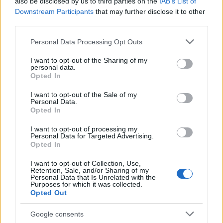
also be disclosed by us to third parties on the
IAB’s List of
γίνονται πολύχρωμες κάτω από τον ήλιο. Το
Downstream Participants
that may further disclose it to other
σκηνικό αυτό προσελκύει πολλούς τουρίστες για να
third parties.
θαυμάσουν τη μαγεία της φύσης στο Βορρά.
Please note that this website/app uses one or more Google
Personal Data Processing Opt Outs
services and may gather and store information including but
not limited to your visit or usage behaviour. You may click to
I want to opt-out of the Sharing of my
personal data.
grant or deny consent to Google and its third-party tags to
Opted In
use your data for below specified purposes in below Google
consent section.
I want to opt-out of the Sale of my
Personal Data.
Opted In
I want to opt-out of processing my
Personal Data for Targeted Advertising.
Opted In
I want to opt-out of Collection, Use,
Retention, Sale, and/or Sharing of my
Personal Data that Is Unrelated with the
Purposes for which it was collected.
Opted Out
Google consents