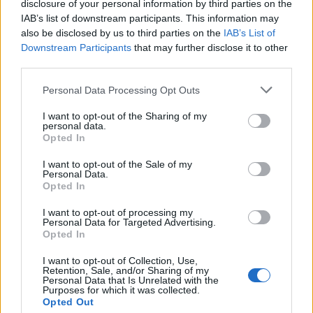
disclosure of your personal information by third parties on the
IAB’s list of downstream participants. This information may
Το Τσέρνομπιλ σφραγίστηκε
also be disclosed by us to third parties on the
IAB’s List of
οριστικά από γιγαντιαίο σκέπαστρο
Downstream Participants
that may further disclose it to other
third parties.
Please note that this website/app uses one or more Google
Personal Data Processing Opt Outs
services and may gather and store information including but
not limited to your visit or usage behaviour. You may click to
I want to opt-out of the Sharing of my
personal data.
grant or deny consent to Google and its third-party tags to
Opted In
use your data for below specified purposes in below Google
consent section.
I want to opt-out of the Sale of my
Personal Data.
Opted In
I want to opt-out of processing my
Personal Data for Targeted Advertising.
Opted In
I want to opt-out of Collection, Use,
Retention, Sale, and/or Sharing of my
Personal Data that Is Unrelated with the
Purposes for which it was collected.
Πέρα από τον «πράσινο διάδρομο» για την
Opted Out