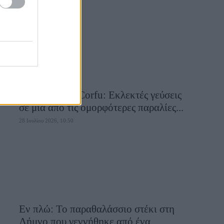
28 Ιουλίου 2026, 10:58
Aiolia Avlaki Corfu: Εκλεκτές γεύσεις
σε μία από τις ομορφότερες παραλίες...
28 Ιουλίου 2026, 10:50
Εν πλώ: Το παραθαλάσσιο στέκι στη
Λήμνο που γεννήθηκε από ένα...