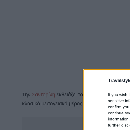
Travelstyl
Την
Σαντορίνη
εκθειάζει το CNN Travel σε ένα
If you wish 
sensitive in
κλασικό μεσογειακό μέρος διακοπών.
confirm you
continue se
information 
-
further disc