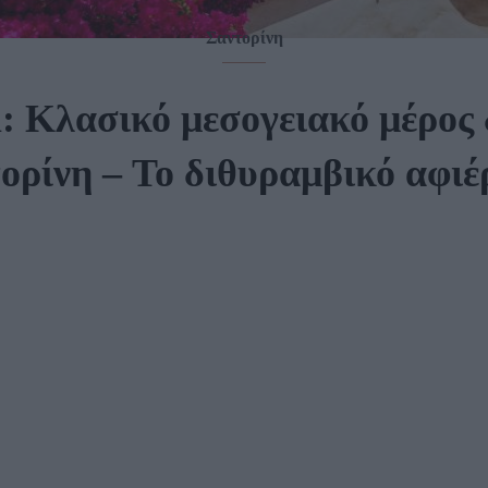
Σαντορίνη
: Κλασικό μεσογειακό μέρος 
ορίνη – To διθυραμβικό αφι