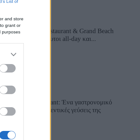
B’s List of
er and store
to grant or
Grand Asia Restaurant & Grand Beach
ed purposes
Club: Οι απόλυτοι all-day και...
13 ώρες πριν
Tsapis Restaurant: Ένα γαστρονομικό
ταξίδι στις αυθεντικές γεύσεις της
Σίφνου!
29 Ιουλίου 2026, 9:54