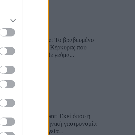
Toula’s Seaside: Το βραβευμένο
εστιατόριο της Κέρκυρας που
μετατρέπει κάθε γεύμα...
28 Ιουλίου 2026, 11:05
Cavos Restaurant: Εκεί όπου η
αυθεντική ελληνική γαστρονομία
συναντά τη μαγεία...