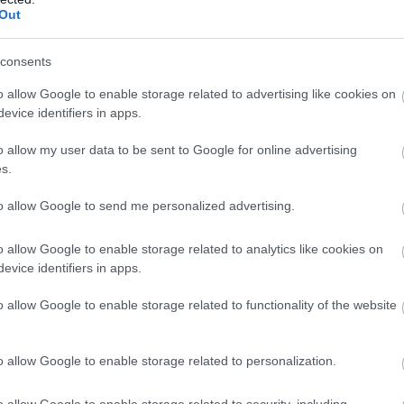
Out
consents
o allow Google to enable storage related to advertising like cookies on
evice identifiers in apps.
o allow my user data to be sent to Google for online advertising
s.
τουριστών, ελληνικό νησί, έκανε αφιέρωμα το
to allow Google to send me personalized advertising.
 ένα κλασικό μεσογειακό μέρος διακοπών που βρίσκεται
o allow Google to enable storage related to analytics like cookies on
evice identifiers in apps.
o allow Google to enable storage related to functionality of the website
o allow Google to enable storage related to personalization.
o allow Google to enable storage related to security, including