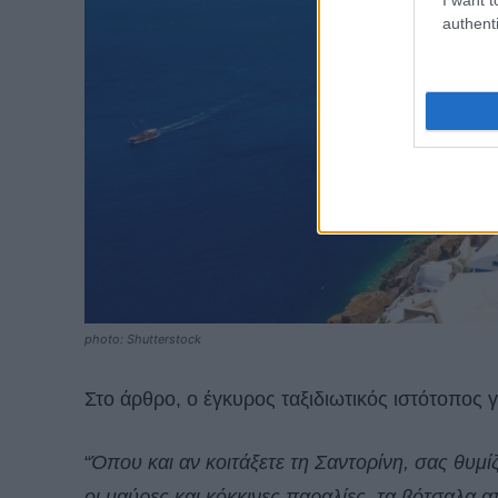
authenti
photo: Shutterstock
Στο άρθρο, ο έγκυρος ταξιδιωτικός ιστότοπος γ
“
Όπου και αν κοιτάξετε τη Σαντορίνη, σας θυμίζ
οι μαύρες και κόκκινες παραλίες, τα βότσαλα 