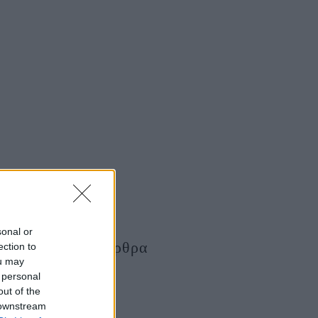
sonal or
Τελευταία Άρθρα
ection to
ou may
 personal
out of the
 downstream