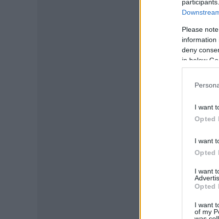
participants
Downstream 
Please note
information 
deny consent
in below Go
Persona
I want t
Opted 
I want t
Opted 
I want 
Advertis
Opted 
I want t
of my P
was col