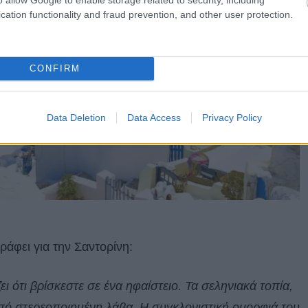
cation functionality and fraud prevention, and other user protection.
CONFIRM
Data Deletion
Data Access
Privacy Policy
ράφει για την Σαντορίνη:
ει ότι βρίσκεστε σε ένα ηφαίστειο. Τα σεληνιακά τοπία,
από στερεοποιημένη λάβα. Η συγκλονιστική ομορφιά του