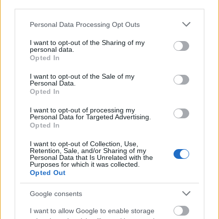
third parties.
δύο bars.
Please note that this website/app uses one or more Google
Personal Data Processing Opt Outs
services and may gather and store information including but
Ανακαλύψτε και
τα ολοκαίνουρια δωμάτια του
not limited to your visit or usage behaviour. You may click to
I want to opt-out of the Sharing of my
personal data.
in[n]Athens που εντυπωσιάζουν!
grant or deny consent to Google and its third-party tags to
Opted In
use your data for below specified purposes in below Google
consent section.
I want to opt-out of the Sale of my
To νέο ξενοδοχείο δημιουργήθηκε με βαθύ
Personal Data.
Opted In
σεβασμό για την κληρονομιά του, καθώς αντανακλά
την ψυχή ενός τόπου, όπου γεννήθηκαν,
I want to opt-out of processing my
Personal Data for Targeted Advertising.
γράφτηκαν και… εκτυπώθηκαν ιστορίες. Τι
Opted In
εννοούμε με αυτό; Πριν μετατραπεί σε ένα υπέροχο
I want to opt-out of Collection, Use,
Retention, Sale, and/or Sharing of my
boutique ξενοδοχείο, το κτίριο φιλοξενούσε ένα
Personal Data that Is Unrelated with the
Purposes for which it was collected.
γνωστό τυπογραφείο. Από εκεί εξηγείται επίσης και
Opted Out
το όνομα του, The Editor.
Google consents
I want to allow Google to enable storage