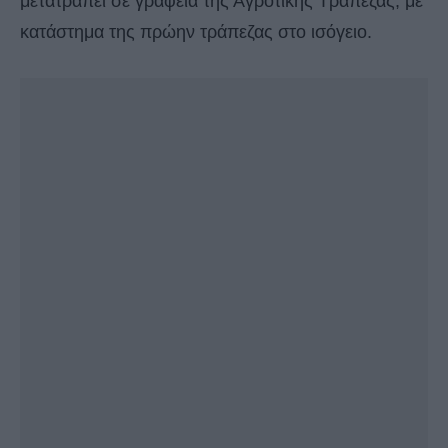
μετατραπεί σε γραφεία της Αγροτικής Τράπεζας, με
κατάστημα της πρώην τράπεζας στο ισόγειο.