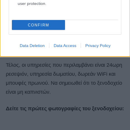
user protection.
CONFIRM
Data Deletion
Data Access
Privacy Policy
Τέλος, οι υπηρεσίες που περιλαμβάνει είναι 24ωρη
ρεσεψιόν, υπηρεσία δωματίου, δωρεάν WiFi και
μπουφές πρωινού. Να σημειωθεί ότι το ξενοδοχείο
είναι μη καπνιστών.
Δείτε τις πρώτες φωτογραφίες του ξενοδοχείου: