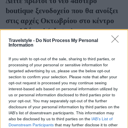
Δείτε πρώτοι το νέο 4άστερο
boutique ξενοδοχείο που θα ανοίξει
στις αρχές Οκτωβρίου στο κέντρο
της Αθήνας! (photos)
Travelstyle -
Do Not Process My Personal
Information
Ένα νέο 4άστερο
boutique ξενοδοχείο
θα ανοίξει
στις αρχές Οκτωβρίου στο κέντρο της Αθήνας.
If you wish to opt-out of the sale, sharing to third parties, or
Δείτε το πρώτοι!
processing of your personal or sensitive information for
targeted advertising by us, please use the below opt-out
section to confirm your selection. Please note that after your
Πρόκειται για το
The Editor Athens Hotel
, που
opt-out request is processed you may continue seeing
βρίσκεται μια ανάσα από την πλατεία
interest-based ads based on personal information utilized by
us or personal information disclosed to third parties prior to
Μοναστηρακίου. Το νέο ξενοδοχείο θα διαθέτει 40
your opt-out. You may separately opt-out of the further
δωμάτια και σουίτες από 20 έως 45τ.μ., είναι
disclosure of your personal information by third parties on the
IAB’s list of downstream participants. This information may
αφιερωμένα στον ταξιδιώτη της νέας εποχής. Στο
also be disclosed by us to third parties on the
IAB’s List of
χώρο του επίσης υπάρχουν rooftop, εστιατόριο και
Downstream Participants
that may further disclose it to other