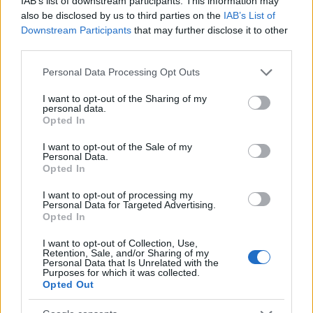
IAB’s list of downstream participants. This information may
έφυγε τρέχοντας προς την πύλη κυνηγώντας τον
also be disclosed by us to third parties on the
IAB’s List of
Δημήτρη Παπαμιχαήλ.
Downstream Participants
that may further disclose it to other
third parties.
Please note that this website/app uses one or more Google
Personal Data Processing Opt Outs
services and may gather and store information including but
not limited to your visit or usage behaviour. You may click to
I want to opt-out of the Sharing of my
personal data.
grant or deny consent to Google and its third-party tags to
Opted In
use your data for below specified purposes in below Google
consent section.
I want to opt-out of the Sale of my
Personal Data.
Opted In
I want to opt-out of processing my
Personal Data for Targeted Advertising.
Opted In
I want to opt-out of Collection, Use,
Retention, Sale, and/or Sharing of my
Personal Data that Is Unrelated with the
Purposes for which it was collected.
Opted Out