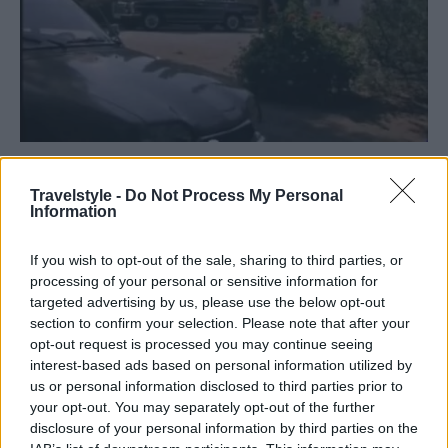
Τα γυρίσματα της ταινίας έγιναν το 1968
Travelstyle -
Do Not Process My Personal
στην Παλλήνη, σε μια εκπληκτική βίλα 70
Information
δωματίων. Η δεξίωση των αρραβώνων που έγινε
If you wish to opt-out of the sale, sharing to third parties, or
δυο φορές και δυο φορές ματαιώθηκε. Και τις δύο
processing of your personal or sensitive information for
όμως έγινε στον κήπο της βίλας με την πισίνα, που
targeted advertising by us, please use the below opt-out
section to confirm your selection. Please note that after your
όλοι θυμούνται από τις αμέτρητες φορές που έχουν
opt-out request is processed you may continue seeing
δει την ταινία. Η ίδια βίλα από την οποία την πρώτη
interest-based ads based on personal information utilized by
us or personal information disclosed to third parties prior to
φορά η Αλίκη Βουγιουκλάκη προσπάθησε να
your opt-out. You may separately opt-out of the further
δραπετεύσει από το παράθυρο και τη δεύτερη
disclosure of your personal information by third parties on the