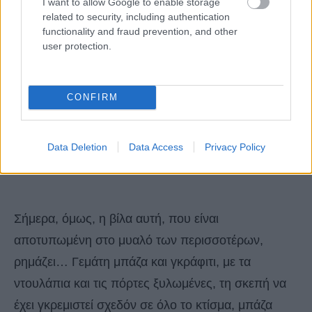
I want to allow Google to enable storage
related to security, including authentication
functionality and fraud prevention, and other
user protection.
CONFIRM
Data Deletion
Data Access
Privacy Policy
Σήμερα, όμως, η βίλα αυτή, που είναι
αποτυπωμένη στο μυαλό των περισσοτέρων,
ρημάζει… Γεμάτη μπάζα και γκράφιτι, με τα
ντουλάπια και τις πόρτες ξυλωμένες, τη σκεπή να
έχει γκρεμιστεί σχεδόν σε όλο το κτίσμα, μπάζα