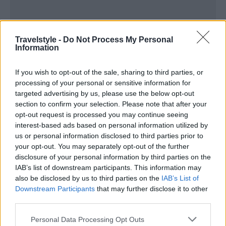
Travelstyle -
Do Not Process My Personal
Information
If you wish to opt-out of the sale, sharing to third parties, or
processing of your personal or sensitive information for
targeted advertising by us, please use the below opt-out
section to confirm your selection. Please note that after your
opt-out request is processed you may continue seeing
interest-based ads based on personal information utilized by
us or personal information disclosed to third parties prior to
Η Generation Z, πριν ταξιδέψει, εξετάζει στοιχεία
your opt-out. You may separately opt-out of the further
όπως η πρόσβαση στο Διαδίκτυο, το χαμηλό
disclosure of your personal information by third parties on the
IAB’s list of downstream participants. This information may
budget, οι περιπετειώδεις εμπειρίες, αλλά το
also be disclosed by us to third parties on the
IAB’s List of
κυριότερο είναι το πόσο δημοφιλής είναι ένας
Downstream Participants
that may further disclose it to other
third parties.
προορισμός στα μέσα κοινωνικής δικτύωσης και
συγκεκριμένα, στο Instagram.
Please note that this website/app uses one or more Google
Personal Data Processing Opt Outs