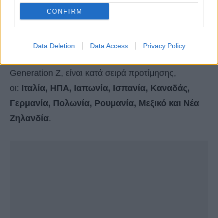
CONFIRM
Data Deletion
Data Access
Privacy Policy
Οι προορισμοί, λοιπόν, που φαίνεται να προτιμάει η
Generation Z, είναι κατά σειρά προτίμησης,
οι:
Ιταλία, ΗΠΑ, Ιαπωνία, Ισπανία, Καναδάς,
Γερμανία, Πολωνία, Ρουμανία, Μεξικό και Νέα
Ζηλανδία
.