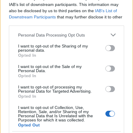
IAB’s list of downstream participants. This information may
also be disclosed by us to third parties on the
IAB’s List of
Downstream Participants
that may further disclose it to other
third parties.
Please note that this website/app uses one or more Google
Personal Data Processing Opt Outs
services and may gather and store information including but
not limited to your visit or usage behaviour. You may click to
I want to opt-out of the Sharing of my
personal data.
grant or deny consent to Google and its third-party tags to
Opted In
use your data for below specified purposes in below Google
consent section.
I want to opt-out of the Sale of my
Personal Data.
Opted In
I want to opt-out of processing my
Personal Data for Targeted Advertising.
Opted In
I want to opt-out of Collection, Use,
Retention, Sale, and/or Sharing of my
Personal Data that Is Unrelated with the
Purposes for which it was collected.
Opted Out