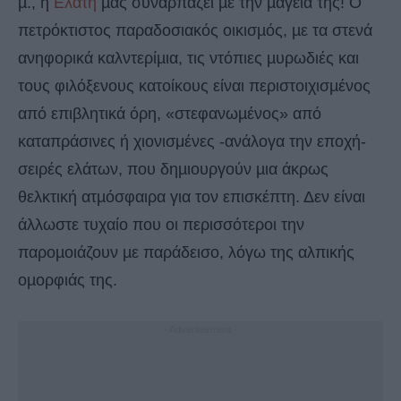
µ., η
Ελάτη
µας συναρπάζει µε την µαγεία της! Ο
πετρόκτιστος παραδοσιακός οικισµός, µε τα στενά
ανηφορικά καλντερίµια, τις ντόπιες µυρωδιές και
τους φιλόξενους κατοίκους είναι περιστοιχισµένος
από επιβλητικά όρη, «στεφανωµένος» από
καταπράσινες ή χιονισμένες -ανάλογα την εποχή-
σειρές ελάτων, που δηµιουργούν µια άκρως
θελκτική ατµόσφαιρα για τον επισκέπτη. Δεν είναι
άλλωστε τυχαίο που οι περισσότεροι την
παροµοιάζουν µε παράδεισο, λόγω της αλπικής
οµορφιάς της.
- Advertisement -