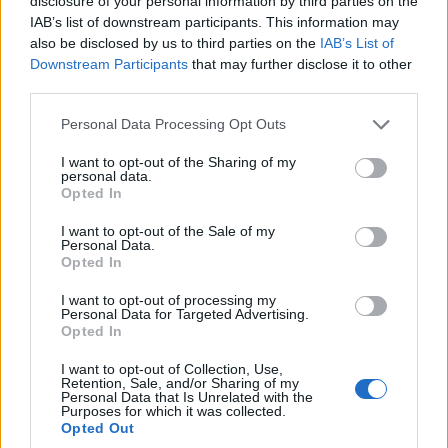
disclosure of your personal information by third parties on the
Φρετζάτο
IAB’s list of downstream participants. This information may
also be disclosed by us to third parties on the
IAB’s List of
Downstream Participants
that may further disclose it to other
Βαθμολογία: 9,6
third parties.
Τιμή: €77/ στούντιο με πρωινό
Please note that this website/app uses one or more Google
Personal Data Processing Opt Outs
services and may gather and store information including but
not limited to your visit or usage behaviour. You may click to
I want to opt-out of the Sharing of my
personal data.
grant or deny consent to Google and its third-party tags to
Opted In
use your data for below specified purposes in below Google
consent section.
I want to opt-out of the Sale of my
Personal Data.
Opted In
I want to opt-out of processing my
Personal Data for Targeted Advertising.
Opted In
I want to opt-out of Collection, Use,
Retention, Sale, and/or Sharing of my
Personal Data that Is Unrelated with the
Purposes for which it was collected.
Opted Out