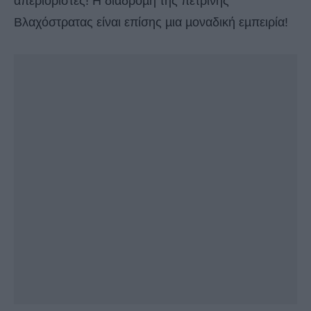
απεριόριστες! Η διαδροµή της πέτρινης
Βλαχόστρατας είναι επίσης µια µοναδική εµπειρία!