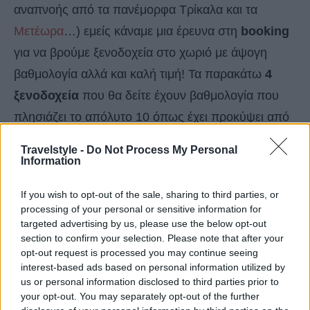
αναπνοής από τα πανέμορφα Τρίκαλα και τα
Μετέωρα
…) εμείς κάναμε μια έρευνα στη
booking
για να βρούμε ξενοδοχεία στο χωριό με άψογη
βαθμολογία αλλά και καλή τιμή! Τα παρακάτω
4
ξενοδοχεία
που θα δείτε έχουν βαθμολογία που
πλησιάζει το απόλυτο 10 όπως έχει προκύψει από
τα σχόλια των επισκεπτών στη booking ενώ είναι
Travelstyle -
Do Not Process My Personal
παράλληλα value for money.
Information
If you wish to opt-out of the sale, sharing to third parties, or
**Η αναζήτηση και οι τιμές που προέκυψαν
processing of your personal or sensitive information for
αφορούν διαμονή περίπου μέσα Ιανουαρίου
targeted advertising by us, please use the below opt-out
section to confirm your selection. Please note that after your
2022. (συγκεκριμένα 19/01).
opt-out request is processed you may continue seeing
interest-based ads based on personal information utilized by
us or personal information disclosed to third parties prior to
Δείτε τα ξενοδοχεία
your opt-out. You may separately opt-out of the further