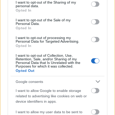
not limited to your visit or usage behaviour. You may click to
I want to opt-out of the Sharing of my
personal data.
grant or deny consent to Google and its third-party tags to
Opted In
use your data for below specified purposes in below Google
consent section.
I want to opt-out of the Sale of my
Personal Data.
Opted In
I want to opt-out of processing my
Personal Data for Targeted Advertising.
Opted In
I want to opt-out of Collection, Use,
Retention, Sale, and/or Sharing of my
Personal Data that Is Unrelated with the
Purposes for which it was collected.
Τα Προπύλαια, ο ναός της Αθηνάς Νίκης, το
Opted Out
Ερεχθείο και, φυσικά, ο Παρθενώνας θα σας
Google consents
φανερώσουν τα μυστικά τους. Το Ωδείο του Ηρώδη
I want to allow Google to enable storage
του Αττικού, το θέατρο του Διονύσου, το
related to advertising like cookies on web or
Ασκληπειίο, η στοά του Ευμένους, θα σας
device identifiers in apps.
αποκαλύψουν τον ρόλο τους στην αρχαία Αθήνα
I want to allow my user data to be sent to