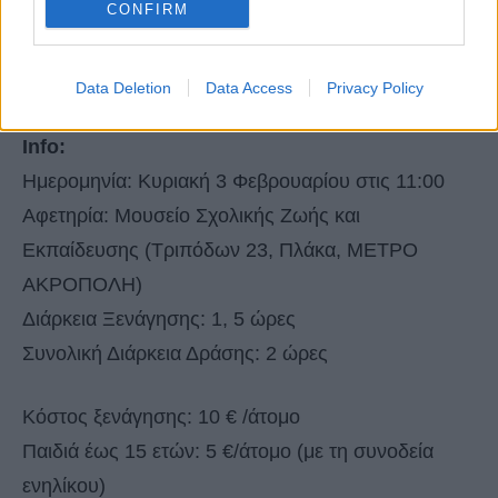
CONFIRM
Δείτε ακόμα:
Ελάτε μαζί μας σε μια όμορφη
ξενάγηση στα μουσεία της Κηφισιάς
Data Deletion
Data Access
Privacy Policy
Info:
Ημερομηνία: Κυριακή 3 Φεβρουαρίου στις 11:00
Αφετηρία: Μουσείο Σχολικής Ζωής και
Εκπαίδευσης (Τριπόδων 23, Πλάκα, ΜΕΤΡΟ
ΑΚΡΟΠΟΛΗ)
Διάρκεια Ξενάγησης: 1, 5 ώρες
Συνολική Διάρκεια Δράσης: 2 ώρες
Κόστος ξενάγησης: 10 € /άτομο
Παιδιά έως 15 ετών: 5 €/άτομο (με τη συνοδεία
ενηλίκου)