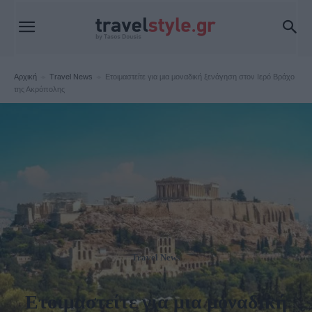
Αρχική
Travel News
Ετοιμαστείτε για μια μοναδική ξενάγηση στον Ιερό Βράχο
της Ακρόπολης
Travel News
Ετοιμαστείτε για μια μοναδική