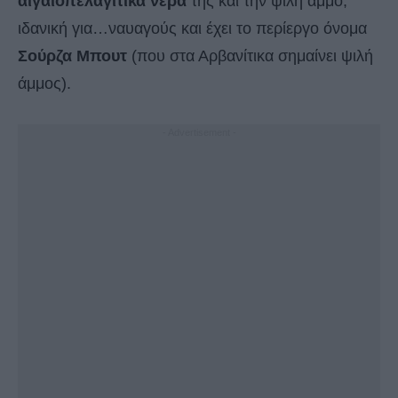
αιγαιοπελαγίτικα νερά
της και την ψιλή άμμο,
ιδανική για…ναυαγούς και έχει το περίεργο όνομα
Σούρζα Μπουτ
(που στα Αρβανίτικα σημαίνει ψιλή
άμμος).
- Advertisement -