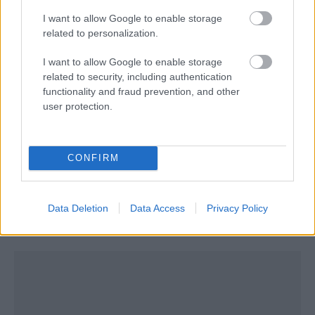
I want to allow Google to enable storage
related to personalization.
I want to allow Google to enable storage
related to security, including authentication
Μια ξεχωριστή εικόνα συνθέτει την υπέροχη
functionality and fraud prevention, and other
user protection.
παραλία
Σούρζα Μπουτ
που είναι μία από τις
πλέον άγνωστες και τόσο
κοντινές
στην Αθήνα,
παραμένοντας αλώβητη από τον υπερτουρισμό και
CONFIRM
τον συνωστισμό. Ένα με τη φύση και το τοπίο
ολόγυρα, ο τόπος αυτός μοιάζει σαν να βρίσκεται
Data Deletion
Data Access
Privacy Policy
σε κάποιο εξωτικό νησί ή στη μακρινή
Καραϊβική
!