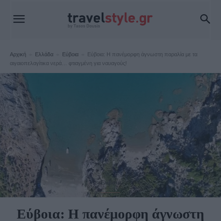
Αρχική
Ελλάδα
Εύβοια
Εύβοια: Η πανέμορφη άγνωστη παραλία με τα
αιγαιοπελαγίτικα νερά… φτιαγμένη για ναυαγούς!
Εύβοια
Εύβοια: Η πανέμορφη άγνωστη