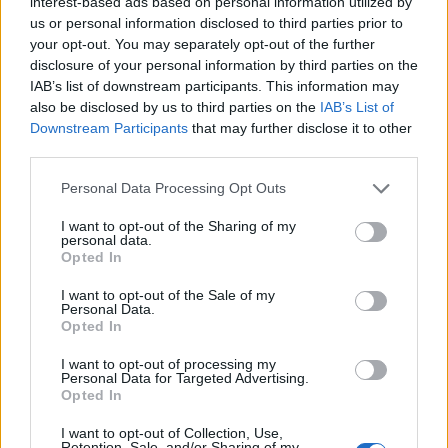
interest-based ads based on personal information utilized by
us or personal information disclosed to third parties prior to
your opt-out. You may separately opt-out of the further
Η πρόσβαση μπορεί να γίνει επίσης με σκάφος και
disclosure of your personal information by third parties on the
IAB’s list of downstream participants. This information may
αυτό που θα δείτε θα σας ανταμείψει σίγουρα. Το
also be disclosed by us to third parties on the
IAB’s List of
τοπίο στη Σούρζα Μπουτ είναι απόκοσμο, με
Downstream Participants
that may further disclose it to other
third parties.
βράχια και λιγοστό πράσινο, ενώ δίπλα υπάρχει
Please note that this website/app uses one or more Google
μια
σπηλιά
που προσφέρει σκιά στους επισκέπτες.
Personal Data Processing Opt Outs
services and may gather and store information including but
Εύκολα θα ζήσετε εδώ μοναδικές στιγμές,
not limited to your visit or usage behaviour. You may click to
I want to opt-out of the Sharing of my
personal data.
grant or deny consent to Google and its third-party tags to
απολαμβάνοντας τα νερά και ερημική
Opted In
use your data for below specified purposes in below Google
αυτή
παραλία
ως… ναυαγός.
consent section.
I want to opt-out of the Sale of my
Personal Data.
Opted In
I want to opt-out of processing my
Personal Data for Targeted Advertising.
Opted In
I want to opt-out of Collection, Use,
Retention, Sale, and/or Sharing of my