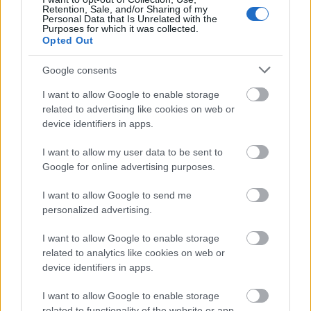
Retention, Sale, and/or Sharing of my
Personal Data that Is Unrelated with the
Purposes for which it was collected.
Opted Out
Τον Αύγουστο του 2020 ο αριθμός των ξένων
Google consents
επισκεπτών ήταν κατά 78% μειωμένος σε σχέση με
I want to allow Google to enable storage
related to advertising like cookies on web or
έναν χρόνο νωρίτερα, σύμφωνα με στοιχεία της
device identifiers in apps.
βιομηχανίας τουρισμού από τον δημόσιο οργανισμό
I want to allow my user data to be sent to
Business Finland.
Google for online advertising purposes.
I want to allow Google to send me
personalized advertising.
I want to allow Google to enable storage
related to analytics like cookies on web or
device identifiers in apps.
I want to allow Google to enable storage
related to functionality of the website or app.