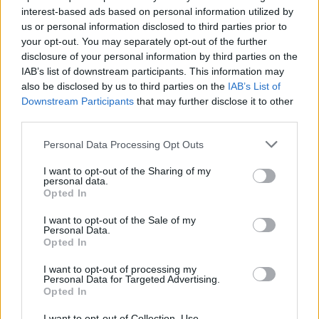
όλα τα άλλα όμορφα που προαναφέραμε, έχει
interest-based ads based on personal information utilized by
υποστεί μεγάλο πλήγμα από τη μείωση του
us or personal information disclosed to third parties prior to
your opt-out. You may separately opt-out of the further
αριθμού των επισκεπτών.
disclosure of your personal information by third parties on the
IAB’s list of downstream participants. This information may
also be disclosed by us to third parties on the
IAB’s List of
Downstream Participants
that may further disclose it to other
third parties.
Please note that this website/app uses one or more Google
Personal Data Processing Opt Outs
services and may gather and store information including but
not limited to your visit or usage behaviour. You may click to
I want to opt-out of the Sharing of my
personal data.
grant or deny consent to Google and its third-party tags to
Opted In
use your data for below specified purposes in below Google
consent section.
I want to opt-out of the Sale of my
Personal Data.
Opted In
I want to opt-out of processing my
Personal Data for Targeted Advertising.
Opted In
I want to opt-out of Collection, Use,