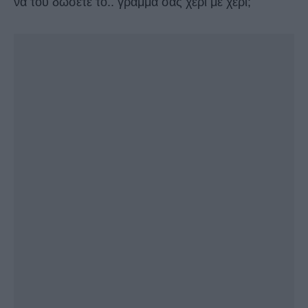
να του δώσετε το.. γράμμα σας χέρι με χέρι;