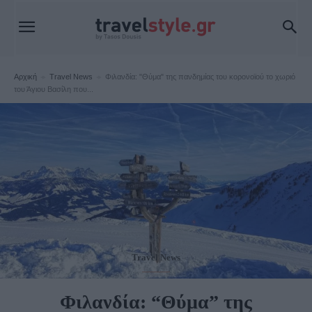
Αρχική
Travel News
Φιλανδία: "Θύμα" της πανδημίας του κορονοϊού το χωριό
του Άγιου Βασίλη που...
Travel News
Φιλανδία: “Θύμα” της