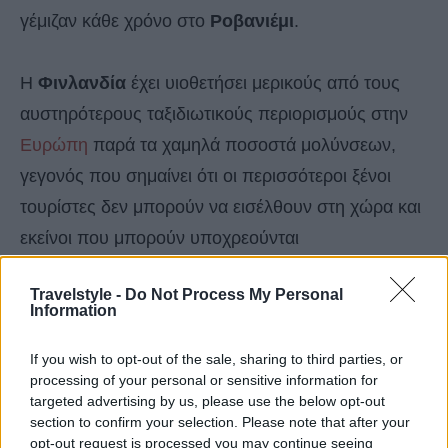
γέμιζαν κάθε χρόνο στο
Ροβανιέμι
.
Η
Φινλανδία
έχει υιοθετήσει μερικούς από τους
αυστηρότερους ταξιδιωτικούς περιορισμούς στην
Ευρώπη
παρά τα χαμηλά ποσοστά μολύνσεων,
γεγονός που σημαίνει ότι οι περισσότεροι ξένοι
τουρίστες δεν μπορούν να εισέλθουν στη χώρα και
εκείνοι που μπορούν υποχρεούνται
σε
καραντίνα
δύο εβδομάδων.
Travelstyle -
Do Not Process My Personal
Information
Το βόρειο τμήμα της Φινλανδίας, όπου πολλές
επιχειρήσεις βασίζονται στους τουρίστες που
If you wish to opt-out of the sale, sharing to third parties, or
processing of your personal or sensitive information for
επισκέπτονται την περιοχή για να συναντήσουν τον
targeted advertising by us, please use the below opt-out
Άγιο Βασίλη, να θαυμάσουν το Βόρειο Σέλας και
section to confirm your selection. Please note that after your
opt-out request is processed you may continue seeing