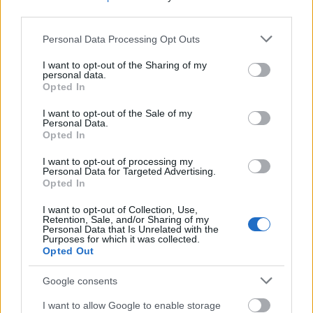
third parties.
Please note that this website/app uses one or more Google
Personal Data Processing Opt Outs
services and may gather and store information including but
not limited to your visit or usage behaviour. You may click to
I want to opt-out of the Sharing of my
personal data.
grant or deny consent to Google and its third-party tags to
Opted In
use your data for below specified purposes in below Google
Κατά τη διάρκεια της διαμονής δύο
consent section.
I want to opt-out of the Sale of my
Personal Data.
διανυκτερεύσεων, οι επισκέπτες μπορούν να
Opted In
επιλέξουν τους ρόλους τους:
I want to opt-out of processing my
Personal Data for Targeted Advertising.
Opted In
I want to opt-out of Collection, Use,
Retention, Sale, and/or Sharing of my
Personal Data that Is Unrelated with the
Purposes for which it was collected.
Opted Out
Google consents
I want to allow Google to enable storage