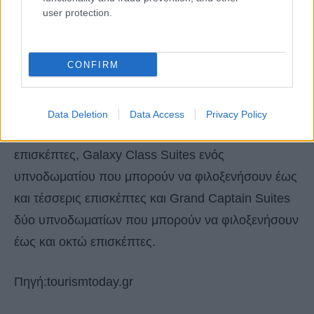
Η Disney αποκάλυψε δείγμα τιμών για το Star
user protection.
Wars: Galactic Starcruiser. Ειδικότερα, ένα πακέτο
δύο διανυκτερεύσεων για μια τετραμελή οικογένεια
CONFIRM
που ξεκινά από περίπου 6.000 $.
Οι κατηγορίες δωματίων περιλαμβάνουν τυπικές
Data Deletion
Data Access
Privacy Policy
καμπίνες που φιλοξενούν τέσσερις έως πέντε
επισκέπτες, Galaxy Class Suites ενός
υπνοδωματίου που μπορούν να φιλοξενήσουν έως
και τέσσερις επισκέπτες και Grand Captain Suites
δύο υπνοδωματίων που μπορούν να φιλοξενήσουν
έως και οκτώ επισκέπτες.
Πηγή:tourismtoday.gr