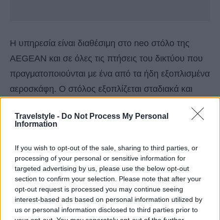
Η υπηρεσία είναι διαθέσιμη στο neo στόλο της
AEGEAN και σε όλες τις πτήσεις του δικτύου που
πραγματοποιούνται με ένα από τα ήδη εξοπλισμένα
αεροσκάφη. Ο στόλος εξοπλίζεται σταδιακά και
σύντομα όλο και περισσότερα αεροσκάφη θα
Travelstyle -
Do Not Process My Personal
προσφέρουν την υπηρεσία Wi-Fi onboard.
Information
If you wish to opt-out of the sale, sharing to third parties, or
processing of your personal or sensitive information for
targeted advertising by us, please use the below opt-out
section to confirm your selection. Please note that after your
opt-out request is processed you may continue seeing
interest-based ads based on personal information utilized by
us or personal information disclosed to third parties prior to