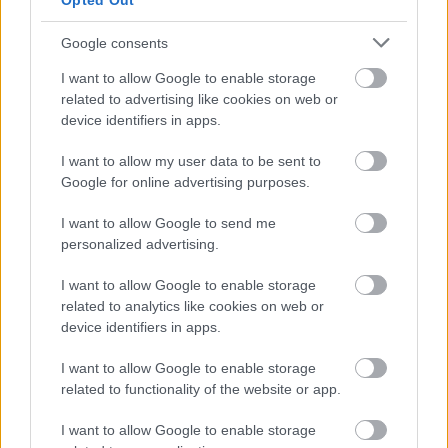
Opted Out
Επιλέξτε το πακέτο σύνδεσης που επιθυμείτε
ανάλογα με τις ανάγκες σας κατά τη διάρκεια
Google consents
της πτήσης σας.
I want to allow Google to enable storage
related to advertising like cookies on web or
device identifiers in apps.
I want to allow my user data to be sent to
Google for online advertising purposes.
I want to allow Google to send me
personalized advertising.
I want to allow Google to enable storage
Και η ψυχαγωγία απογειώνεται!
related to analytics like cookies on web or
device identifiers in apps.
Η νέα ψυχαγωγική πλατφόρμα προσφέρει πολλές
I want to allow Google to enable storage
επιλογές για να χαλαρώσετε κατά τη διάρκεια της
related to functionality of the website or app.
πτήσης.
I want to allow Google to enable storage