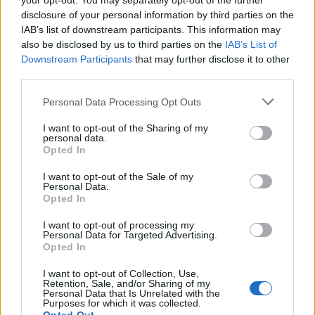
your opt-out. You may separately opt-out of the further
disclosure of your personal information by third parties on the
IAB’s list of downstream participants. This information may
also be disclosed by us to third parties on the
IAB’s List of
Downstream Participants
that may further disclose it to other
third parties.
Please note that this website/app uses one or more Google
Personal Data Processing Opt Outs
services and may gather and store information including but
not limited to your visit or usage behaviour. You may click to
I want to opt-out of the Sharing of my
personal data.
grant or deny consent to Google and its third-party tags to
Opted In
use your data for below specified purposes in below Google
Ανάλογα με τον προορισμό σας, οι επιλογές
consent section.
I want to opt-out of the Sale of my
Personal Data.
σύνδεσης στο internet ενδέχεται να
Opted In
διαφοροποιούνται.
I want to opt-out of processing my
Personal Data for Targeted Advertising.
Opted In
Επιλογές σύνδεσης στο internet με το Wi-
I want to opt-out of Collection, Use,
Fi onboard
Retention, Sale, and/or Sharing of my
Personal Data that Is Unrelated with the
Purposes for which it was collected.