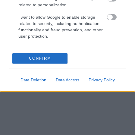
related to personalization.
I want to allow Google to enable storage
related to security, including authentication
3. Διακόσμηση με λαστιχάκια
functionality and fraud prevention, and other
user protection.
CONFIRM
Data Deletion
Data Access
Privacy Policy