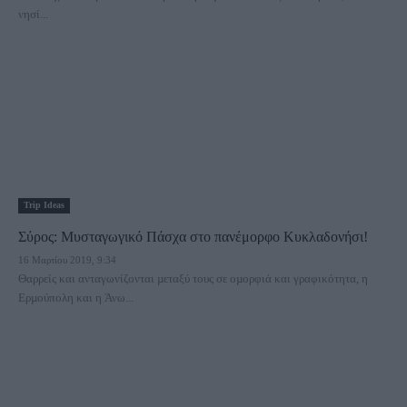
νησί...
Trip Ideas
Σύρος: Μυσταγωγικό Πάσχα στο πανέμορφο Κυκλαδονήσι!
16 Μαρτίου 2019, 9:34
Θαρρείς και ανταγωνίζονται µεταξύ τους σε οµορφιά και γραφικότητα, η
Ερµούπολη και η Άνω...