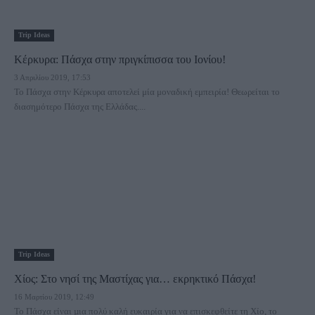
Trip Ideas
Κέρκυρα: Πάσχα στην πριγκίπισσα του Ιονίου!
3 Απριλίου 2019, 17:53
Το Πάσχα στην Κέρκυρα αποτελεί μία μοναδική εμπειρία! Θεωρείται το
διασημότερο Πάσχα της Ελλάδας....
Trip Ideas
Χίος: Στο νησί της Μαστίχας για… εκρηκτικό Πάσχα!
16 Μαρτίου 2019, 12:49
Το Πάσχα είναι µια πολύ καλή ευκαιρία για να επισκεφθείτε τη Χίο, το