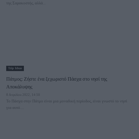
της Σαρακοστής, αλλά...
Trip Ideas
Πάτμος: Ζήστε ένα ξεχωριστό Πάσχα στο νησί της
Αποκάλυψης
8 Απριλίου 2022, 14:50
Το Πάσχα στην Πάτμο είναι μια μοναδική περίοδος, είναι γνωστό το νησί
για αυτό....