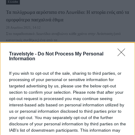
Ελλάδα
Τα πολύχρωμα αερόστατα στο Λεωνίδιο: Η ιστορία ενός από τα
ομορφότερα πασχαλινά έθιμα
28 Απριλίου 2021, 14:12
Στο παραδοσιακό Λεωνίδιο αναβιώνει κάθε χρόνο στην Ανάσταση (υπό
κανονικές συνθήκες) ένα από τα...
Travelstyle -
Do Not Process My Personal
Information
If you wish to opt-out of the sale, sharing to third parties, or
processing of your personal or sensitive information for
targeted advertising by us, please use the below opt-out
section to confirm your selection. Please note that after your
opt-out request is processed you may continue seeing
Ελλάδα
interest-based ads based on personal information utilized by
us or personal information disclosed to third parties prior to
Μαρτάκι: Τι συμβολίζει και γιατί το φοράμε την άνοιξη;
your opt-out. You may separately opt-out of the further
1 Μαρτίου 2021, 13:26
disclosure of your personal information by third parties on the
Η άνοιξη είναι συνδεδεμένη με πολλά έθιμα και παραδόσεις... Μια από τις
IAB’s list of downstream participants. This information may
πιο διαδεδομένες...