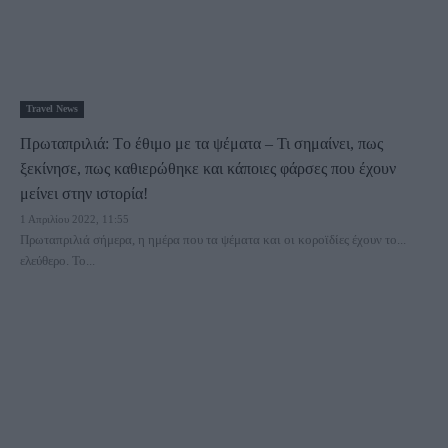
Travel News
Πρωταπριλιά: Τo έθιμο με τα ψέματα – Τι σημαίνει, πως
ξεκίνησε, πως καθιερώθηκε και κάποιες φάρσες που έχουν
μείνει στην ιστορία!
1 Απριλίου 2022, 11:55
Πρωταπριλιά σήμερα, η ημέρα που τα ψέματα και οι κοροϊδίες έχουν το...
ελεύθερο. Το...