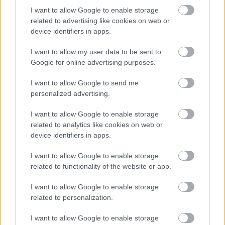
I want to allow Google to enable storage
related to advertising like cookies on web or
device identifiers in apps.
I want to allow my user data to be sent to
Τοp Εμπειρίες
Google for online advertising purposes.
Χίος: Ο φετινός εντυπωσιακός ρουκετοπόλεμος τράβηξε την
I want to allow Google to send me
προσοχή του National Geographic!
personalized advertising.
29 Απριλίου 2019, 12:00
Η Χίος, την περίοδο του Πάσχα πρωταγωνιστεί και ο λόγος, φυσικά, δεν
I want to allow Google to enable storage
είναι άλλος...
related to analytics like cookies on web or
device identifiers in apps.
I want to allow Google to enable storage
related to functionality of the website or app.
I want to allow Google to enable storage
related to personalization.
I want to allow Google to enable storage