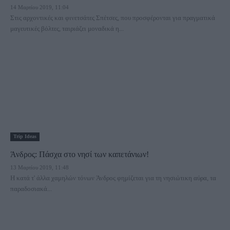
14 Μαρτίου 2019, 11:04
Στις αρχοντικές και φινετσάτες Σπέτσες, που προσφέρονται για πραγματικά
μαγευτικές βόλτες, ταιριάζει μοναδικά η...
Trip Ideas
Άνδρος: Πάσχα στο νησί των καπετάνιων!
13 Μαρτίου 2019, 11:48
Η κατά τ' άλλα χαμηλών τόνων Άνδρος φημίζεται για τη νησιώτικη αύρα, τα
παραδοσιακά...