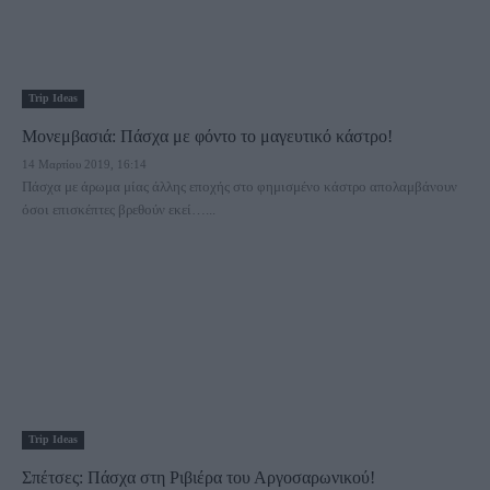
Trip Ideas
Μονεμβασιά: Πάσχα με φόντο το μαγευτικό κάστρο!
14 Μαρτίου 2019, 16:14
Πάσχα με άρωμα μίας άλλης εποχής στο φημισμένο κάστρο απολαμβάνουν
όσοι επισκέπτες βρεθούν εκεί…...
Trip Ideas
Σπέτσες: Πάσχα στη Ριβιέρα του Αργοσαρωνικού!