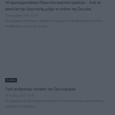
10 πρωτοχρονιάτικα έθιμα στα γιορτινά τραπέζια – Από τα
φασόλια της Αργεντινής μέχρι το ουίσκι της Σκωτίας
27 Δεκεμβρίου 2023, 12:30
Ένα όμορφα στολισμένο τραπέζι την παραμονή της Πρωτοχρονιάς είναι
συνηθισμένο σε όλο τον κόσμο....
Ελλάδα
Γιατί φτιάχνουμε στεφάνι την Πρωτομαγιά;
28 Απριλίου 2023, 14:37
Το τριήμερο της Πρωτομαγιάς έφτασε και εκτός από μιας πρώτης τάξεως
ευκαιρία για εκδρομή,...