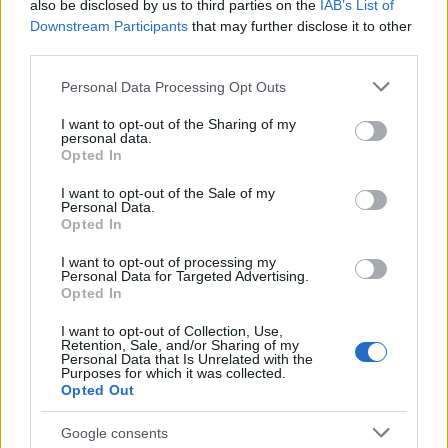
also be disclosed by us to third parties on the
IAB’s List of
Downstream Participants
that may further disclose it to other
third parties.
Please note that this website/app uses one or more Google
Personal Data Processing Opt Outs
services and may gather and store information including but
not limited to your visit or usage behaviour. You may click to
I want to opt-out of the Sharing of my
personal data.
grant or deny consent to Google and its third-party tags to
Opted In
use your data for below specified purposes in below Google
consent section.
I want to opt-out of the Sale of my
Personal Data.
Travel News
Opted In
6 περίεργα χριστουγεννιάτικα έθιμα στον κόσμο VS ελληνικές
I want to opt-out of processing my
παραδόσεις – Από το “αντίπαλον δέος” του Άι-Βασίλη στο δικό
Personal Data for Targeted Advertising.
μας… τάισμα του πηγαδιού!
Opted In
22 Δεκεμβρίου 2020, 12:55
I want to opt-out of Collection, Use,
Τα δώρα κάτω από τα χριστουγεννιάτικα δέντρα και το γάλα με τα μπισκότα
Retention, Sale, and/or Sharing of my
στο...
Personal Data that Is Unrelated with the
Purposes for which it was collected.
Opted Out
Google consents