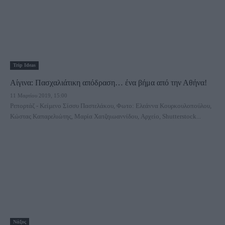
Trip Ideas
Αίγινα: Πασχαλιάτικη απόδραση… ένα βήμα από την Αθήνα!
11 Μαρτίου 2019, 15:00
Ρεπορτάζ - Κείμενο Σίσσυ Παστελάκου, Φωτο: Ελεάννα Κουρκουλοπούλου,
Κώστας Καπαρελιώτης, Μαρία Χατζηιωαννίδου, Αρχείο, Shutterstock...
Νάξος