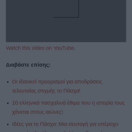
Watch this video on YouTube
.
Διαβάστε επίσης:
Οι ιδανικοί προορισμοί για αποδράσεις
τελευταίας στιγμής το Πάσχα!
10 ελληνικά πασχαλινά έθιμα που η ιστορία τους
χάνεται στους αιώνες!
Ιδέες για το Πάσχα: Μια συνταγή για υπέροχο