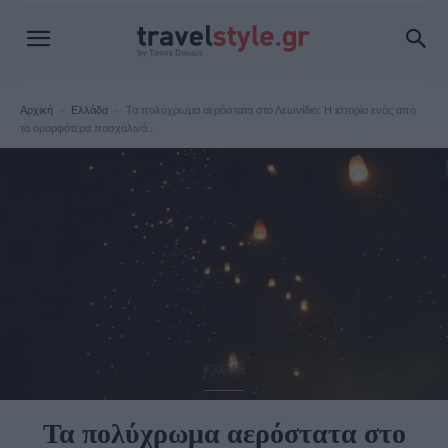
Αρχική
Ελλάδα
Τα πολύχρωμα αερόστατα στο Λεωνίδιο: Η ιστορία ενός από
τα ομορφότερα πασχαλινά...
Ελλάδα
Τα πολύχρωμα αερόστατα στο