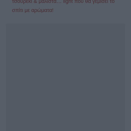
τσουρέκι & μάλιστα… light που θα γεμίσει το
σπίτι με αρώματα!