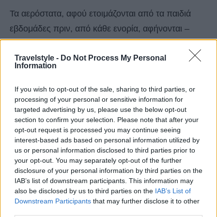
Τα αερόστατα, αφού ετοιμάζονται από τα παιδιά
εβδομάδες πριν, από κάθε ενορία, αφήνονται –
ρίχνονται εκατό με εκατόν είκοσι.
Travelstyle -
Do Not Process My Personal
Information
Δε γνωρίζουμε την προέλευση του εθίμου, αλλά οι
παλιότεροι θυμούνται ότι ξεκίνησε περίπου το
If you wish to opt-out of the sale, sharing to third parties, or
processing of your personal or sensitive information for
1910-1915 (πληροφορία του μακαρίτη θεολόγου
targeted advertising by us, please use the below opt-out
Νικολάου Οικονομάκη), από τον παπαΔημήτρη
section to confirm your selection. Please note that after your
opt-out request is processed you may continue seeing
Κουτσογιάννη ή τον Ευάγγελο Καρακλή.
interest-based ads based on personal information utilized by
Οι κόλλες που κατασκευάζονται τα αερόστατα
us or personal information disclosed to third parties prior to
your opt-out. You may separately opt-out of the further
έχουν χρώμα συνήθως μπλε, πράσινο, πορτοκαλί,
disclosure of your personal information by third parties on the
αλλά το χρώμα που κυριαρχεί είναι το κόκκινο και
IAB’s list of downstream participants. This information may
το κίτρινο.
also be disclosed by us to third parties on the
IAB’s List of
Downstream Participants
that may further disclose it to other
third parties.