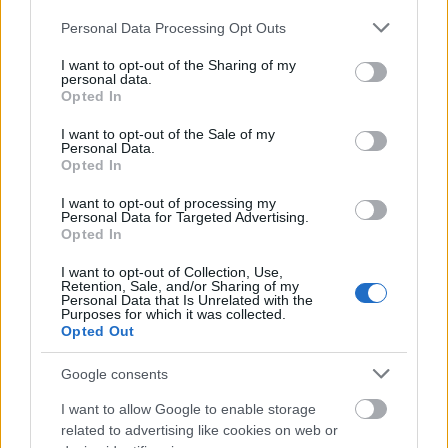
Στην αρχή ενώνουν δύο κόλλες χαρτί μεταξύ τους,
Please note that this website/app uses one or more Google
Personal Data Processing Opt Outs
π.χ. μία κόκκινη και μία μπλέ, ύστερα τις κάνουν
services and may gather and store information including but
τέσσερις βάζοντας τα χρώματα αντίθετα (κόκκινο-
not limited to your visit or usage behaviour. You may click to
I want to opt-out of the Sharing of my
personal data.
grant or deny consent to Google and its third-party tags to
μπλέ, μπλέ-κόκκινο). Μετά τις τέσσερις κόλλες
Opted In
use your data for below specified purposes in below Google
χαρτί τις κάνουν οκτώ, τις οκτώ δεκαέξι.
consent section.
I want to opt-out of the Sale of my
Personal Data.
Opted In
I want to opt-out of processing my
Personal Data for Targeted Advertising.
Opted In
I want to opt-out of Collection, Use,
Retention, Sale, and/or Sharing of my
Personal Data that Is Unrelated with the
Purposes for which it was collected.
Opted Out
Google consents
I want to allow Google to enable storage
related to advertising like cookies on web or