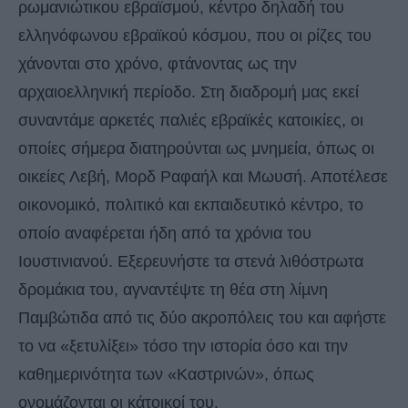
ρωμανιώτικου εβραϊσμού, κέντρο δηλαδή του
ελληνόφωνου εβραϊκού κόσμου, που οι ρίζες του
χάνονται στο χρόνο, φτάνοντας ως την
αρχαιοελληνική περίοδο. Στη διαδρομή μας εκεί
συναντάμε αρκετές παλιές εβραϊκές κατοικίες, οι
οποίες σήμερα διατηρούνται ως μνημεία, όπως οι
οικείες Λεβή, Μορδ Ραφαήλ και Μωυσή. Αποτέλεσε
οικονοµικό, πολιτικό και εκπαιδευτικό κέντρο, το
οποίο αναφέρεται ήδη από τα χρόνια του
Ιουστινιανού. Εξερευνήστε τα στενά λιθόστρωτα
δροµάκια του, αγναντέψτε τη θέα στη λίµνη
Παµβώτιδα από τις δύο ακροπόλεις του και αφήστε
το να «ξετυλίξει» τόσο την ιστορία όσο και την
καθηµερινότητα των «Καστρινών», όπως
ονοµάζονται οι κάτοικοί του.