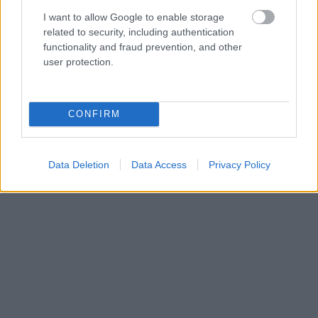
I want to allow Google to enable storage
Τον πύργο Βοημούνδου που ανεγέρθηκε το
related to security, including authentication
1082 στο πλαίσιο της βυζαντινής οχύρωσης.
functionality and fraud prevention, and other
user protection.
Το Ιστορικό Μουσείο Ιωαννινων Χ.Νικολάου
Μουσείο Αργυροτεχνίας
CONFIRM
Data Deletion
Data Access
Privacy Policy