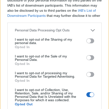
disclosure of your personal information by third parties on the
IAB’s list of downstream participants. This information may
also be disclosed by us to third parties on the
IAB’s List of
Downstream Participants
that may further disclose it to other
third parties.
Please note that this website/app uses one or more Google
Personal Data Processing Opt Outs
services and may gather and store information including but
not limited to your visit or usage behaviour. You may click to
I want to opt-out of the Sharing of my
personal data.
grant or deny consent to Google and its third-party tags to
Opted In
use your data for below specified purposes in below Google
consent section.
I want to opt-out of the Sale of my
Personal Data.
Opted In
I want to opt-out of processing my
Personal Data for Targeted Advertising.
Opted In
I want to opt-out of Collection, Use,
Retention, Sale, and/or Sharing of my
Personal Data that Is Unrelated with the
Purposes for which it was collected.
Opted Out