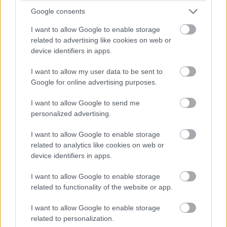
Google consents
To μουσείο Αργυροτεχνίας
I want to allow Google to enable storage
related to advertising like cookies on web or
Στη ΒΔ ακρόπολη, το Δημοτικό Εθνογραφικό
device identifiers in apps.
Μουσείο
I want to allow my user data to be sent to
Στη ΒΑ Ακρόπολη το τζαμί του Ασλάν Πασά του
Google for online advertising purposes.
1618, και το μαυσωλείο, όπου πιστεύεται ότι
I want to allow Google to send me
τοποθετήθηκε η σορός του Ασλάν Πασά του Α’.
personalized advertising.
Οι υπόγειες φυλακές του Αλή, στη ΒΑ Ακρόπολη
I want to allow Google to enable storage
related to analytics like cookies on web or
Το Βυζαντινό Μουσείο στο Ιτς Καλέ, στη ΝΑ
device identifiers in apps.
ακρόπολη
I want to allow Google to enable storage
related to functionality of the website or app.
Το Φετιχιέ Τζαμί με τον περίτεχνο μιναρέ του, στη
ΒΔ πλευρά του οποίου σώζεται ο οικογενειακός
I want to allow Google to enable storage
related to personalization.
τάφος του Αλή Πασά .