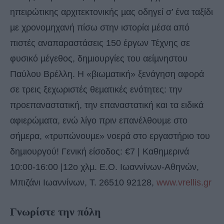
ηπειρώτικης αρχιτεκτονικής µας οδηγεί σ’ ένα ταξίδι
µε χρονοµηχανή πίσω στην ιστορία µέσα από
πιστές αναπαραστάσεις 150 έργων Τέχνης σε
φυσικό µέγεθος, δηµιουργίες του αείµνηστου
Παύλου Βρέλλη. Η «βιωµατική» ξενάγηση αφορά
σε τρεις ξεχωριστές θεµατικές ενότητες: την
προεπαναστατική, την επαναστατική και τα ειδικά
αφιερώµατα, ενώ λίγο πριν επανέλθουµε στο
σήµερα, «τρυπώνουµε» νοερά στο εργαστήριο του
δηµιουργού! Γενική είσοδος: €7 | Καθηµερινά
10:00-16:00 |12ο χλµ. Ε.Ο. Ιωαννίνων-Αθηνών,
Μπιζάνι Ιωαννίνων, Τ. 26510 92128,
www.vrellis.gr
Γνωρίστε την πόλη