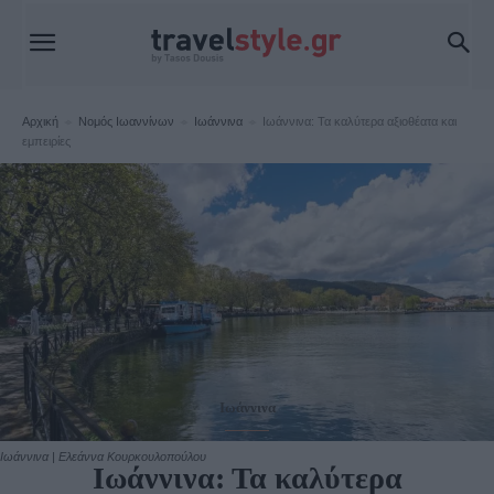
Αρχική
Νομός Ιωαννίνων
Ιωάννινα
Ιωάννινα: Τα καλύτερα αξιοθέατα και
εμπειρίες
Ιωάννινα
Ιωάννινα | Ελεάννα Κουρκουλοπούλου
Ιωάννινα: Τα καλύτερα