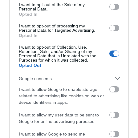
consent section.
I want to opt-out of the Sale of my
Personal Data.
Opted In
I want to opt-out of processing my
Personal Data for Targeted Advertising.
Opted In
Πρόκειται για την πιο φωτογραφημένη περιοχή της
I want to opt-out of Collection, Use,
Retention, Sale, and/or Sharing of my
Βόρειας Ιρλανδίας όπου θα συναντήσετε πολύ
Personal Data that Is Unrelated with the
Purposes for which it was collected.
ψηλά σκουρόχρωμα δέντρα που σχηματίζουν
Opted Out
αψίδα. Είναι ένα μελαγχολικό μα πολύ
Google consents
εντυπωσιακό θέαμα που έχει γίνει γνωστό από το
I want to allow Google to enable storage
Game of Thrones. Το θρυλικό αυτό μέρος είναι
related to advertising like cookies on web or
ιδανικό για μοναδικές φωτογραφίες, ειδικά για τους
device identifiers in apps.
λάτρεις του Instagram!
I want to allow my user data to be sent to
Google for online advertising purposes.
Νησιά Aran
I want to allow Google to send me