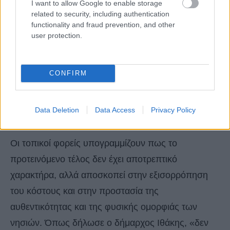
I want to allow Google to enable storage
δέχονται κατά τους μήνες Ιούλιο και Αύγουστο
related to security, including authentication
functionality and fraud prevention, and other
περισσότερους από 240.000 επισκέπτες – οι
user protection.
περισσότεροι ημερήσιοι τουρίστες από την
Κέρκυρα ή από κρουαζιέρες – όταν ο μόνιμος
CONFIRM
πληθυσμός του νησιού δεν ξεπερνά τις 2.500
κατοίκους.
Data Deletion
Data Access
Privacy Policy
Για έναν πιο υπεύθυνο τουρισμό
Οι τοπικοί φορείς υπογραμμίζουν πως το
προτεινόμενο τέλος δεν έχει αποτρεπτικό
χαρακτήρα, αλλά αποσκοπεί στην εξισορρόπηση
του κόστους και στην προστασία της
αυθεντικότητας και της φυσικής ομορφιάς των
νησιών. Όπως δήλωσε ο δήμαρχος Ιθάκης, «δεν