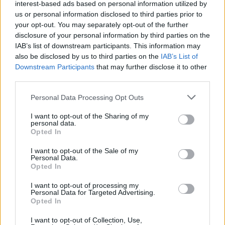
interest-based ads based on personal information utilized by
us or personal information disclosed to third parties prior to
your opt-out. You may separately opt-out of the further
disclosure of your personal information by third parties on the
IAB’s list of downstream participants. This information may
also be disclosed by us to third parties on the
IAB’s List of
Downstream Participants
that may further disclose it to other
third parties.
Please note that this website/app uses one or more Google
Personal Data Processing Opt Outs
services and may gather and store information including but
not limited to your visit or usage behaviour. You may click to
I want to opt-out of the Sharing of my
personal data.
grant or deny consent to Google and its third-party tags to
Opted In
use your data for below specified purposes in below Google
consent section.
I want to opt-out of the Sale of my
Personal Data.
Opted In
ΑΝΑΤΟΛΙΚΗ ΣΤΕΡΕΑ, ΕΥΒΟΙΑ,
ΑΝΑΤΟΛΙΚΗ ΠΕΛΟΠΟΝΝΗΣΟΣ
I want to opt-out of processing my
Personal Data for Targeted Advertising.
Opted In
Καιρός: Νεφώσεις παροδικά αυξημένες με τοπικές
I want to opt-out of Collection, Use,