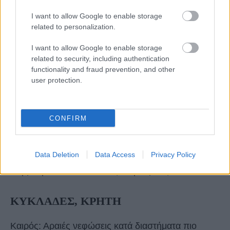
I want to allow Google to enable storage
related to personalization.
I want to allow Google to enable storage
related to security, including authentication
ΘΕΣΣΑΛΙΑ
functionality and fraud prevention, and other
user protection.
Καιρός: Νεφώσεις παροδικά αυξημένες με τοπικές
βροχές ή μεμονωμένες καταιγίδες τις μεσημβρινές
CONFIRM
και απογευματινές ώρες.
Ανεμοι: Από νότιες διευθύνσεις 3 με 5 μποφόρ και
από το απόγευμα δυτικοί με την ίδια ένταση
Data Deletion
Data Access
Privacy Policy
Θερμοκρασία: Από 13 έως 25 βαθμούς Κελσίου.
ΚΥΚΛΑΔΕΣ, ΚΡΗΤΗ
Καιρός: Αραιές νεφώσεις κατά διαστήματα πιο