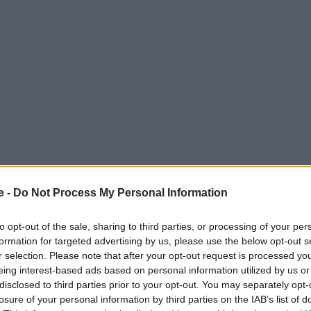
e -
Do Not Process My Personal Information
to opt-out of the sale, sharing to third parties, or processing of your per
formation for targeted advertising by us, please use the below opt-out s
ι γενικά αίθριος με πρόσκαιρες νεφώσεις στα βόρεια
r selection. Please note that after your opt-out request is processed y
νές ώρες, οπότε είναι πιθανό να σημειωθούν τοπικοί
eing interest-based ads based on personal information utilized by us or
disclosed to third parties prior to your opt-out. You may separately opt-
losure of your personal information by third parties on the IAB’s list of
 με 6 και στο Αιγαίο 7 και τοπικά 8 μποφόρ.