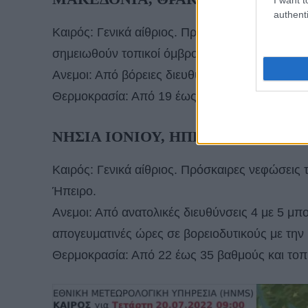
authenti
Καιρός: Γενικά αίθριος. Πρόσκαιρες νεφώσεις 
σημειωθούν τοπικοί όμβροι στα ορεινά.
Ανεμοι: Από βόρειες διευθύνσεις 3 με 5 και σ
Θερμοκρασία: Από 19 έως 34 βαθμούς Κελσίο
ΝΗΣΙΑ ΙΟΝΙΟΥ, ΗΠΕΙΡΟΣ, ΔΥΤΙ
Καιρός: Γενικά αίθριος. Πρόσκαιρες νεφώσεις τ
Ήπειρο.
Ανεμοι: Από ανατολικές διευθύνσεις 4 με 5 μπο
απογευματινές ώρες σε βορειοδυτικούς με την 
Θερμοκρασία: Από 22 έως 35 βαθμούς και τοπ