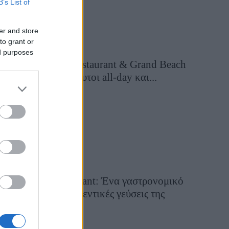
B’s List of
er and store
to grant or
ed purposes
Grand Asia Restaurant & Grand Beach
Club: Οι απόλυτοι all-day και...
12 ώρες πριν
Tsapis Restaurant: Ένα γαστρονομικό
ταξίδι στις αυθεντικές γεύσεις της
Σίφνου!
29 Ιουλίου 2026, 9:54