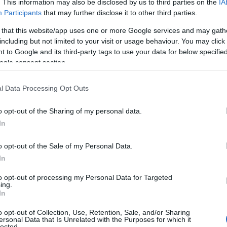
. This information may also be disclosed by us to third parties on the
IA
Participants
that may further disclose it to other third parties.
βολή και θα φτάσει στα ηπειρωτικά και τα νησιά του
α τους 31 με 33 βαθμούς και στα υπόλοιπα τους 29 με
 that this website/app uses one or more Google services and may gath
including but not limited to your visit or usage behaviour. You may click 
 to Google and its third-party tags to use your data for below specifi
ogle consent section.
 Advertisement -
l Data Processing Opt Outs
o opt-out of the Sharing of my personal data.
In
o opt-out of the Sale of my Personal Data.
In
to opt-out of processing my Personal Data for Targeted
ing.
In
o opt-out of Collection, Use, Retention, Sale, and/or Sharing
ersonal Data that Is Unrelated with the Purposes for which it
lected.