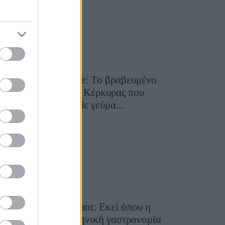
Toula’s Seaside: Το βραβευμένο
εστιατόριο της Κέρκυρας που
μετατρέπει κάθε γεύμα...
28 Ιουλίου 2026, 11:05
Cavos Restaurant: Εκεί όπου η
αυθεντική ελληνική γαστρονομία