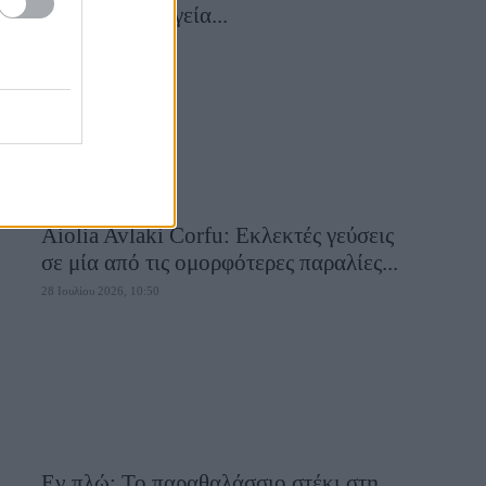
συναντά τη μαγεία...
28 Ιουλίου 2026, 10:58
Aiolia Avlaki Corfu: Εκλεκτές γεύσεις
σε μία από τις ομορφότερες παραλίες...
28 Ιουλίου 2026, 10:50
Εν πλώ: Το παραθαλάσσιο στέκι στη