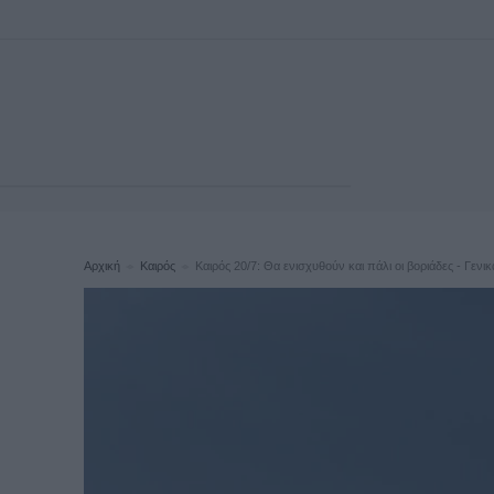
Αρχική
Καιρός
Καιρός 20/7: Θα ενισχυθούν και πάλι οι βοριάδες - Γενικά