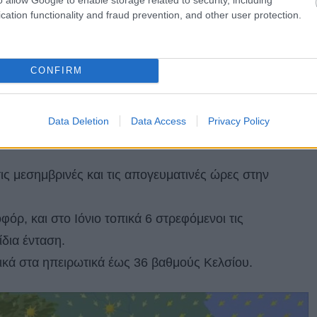
cation functionality and fraud prevention, and other user protection.
το μεσημέρι και το απόγευμα οπότε είναι πιθανό να
CONFIRM
τα ανατολικά θαλάσσια βορειοανατολικοί έως 6 μποφόρ.
υ.
Data Deletion
Data Access
Privacy Policy
ΚΗ ΣΤΕΡΕΑ, ΔΥΤΙΚΗ ΠΕΛΟΠΟΝΝΗΣΟΣ
ις μεσημβρινές και τις απογευματινές ώρες στην
φόρ, και στο Ιόνιο τοπικά 6 στρεφόμενοι τις
ίδια ένταση.
ικά στα ηπειρωτικά έως 36 βαθμούς Κελσίου.