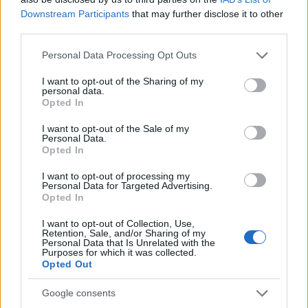
Downstream Participants
that may further disclose it to other
third parties.
Please note that this website/app uses one or more Google
Personal Data Processing Opt Outs
services and may gather and store information including but
not limited to your visit or usage behaviour. You may click to
I want to opt-out of the Sharing of my
personal data.
grant or deny consent to Google and its third-party tags to
Opted In
use your data for below specified purposes in below Google
consent section.
I want to opt-out of the Sale of my
ΑΝΑΤΟΛΙΚΗ ΣΤΕΡΕΑ, ΕΥΒΟΙΑ,
Personal Data.
Opted In
ΑΝΑΤΟΛΙΚΗ ΠΕΛΟΠΟΝΝΗΣΟΣ
I want to opt-out of processing my
Personal Data for Targeted Advertising.
Καιρός: Νεφώσεις παροδικά αυξημένες με τοπικές
Opted In
βροχές από τις απογευτινές ώρες.
I want to opt-out of Collection, Use,
Retention, Sale, and/or Sharing of my
Ανεμοι: Αρχικά μεταβλητοί 3 με 4 στρεφόμενοι
Personal Data that Is Unrelated with the
Purposes for which it was collected.
βαθμιαία σε νότιους νοτιοανατολικούς 4 με 5, στα
Opted Out
θαλάσσια παραθαλάσσια τοπικά έως 6 μποφόρ.
Google consents
Θερμοκρασία: Από 11 έως 23 βαθμούς Κελσίου.