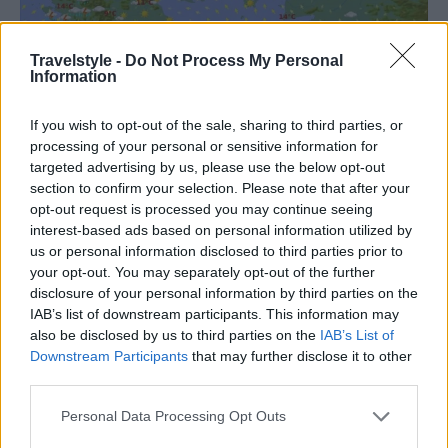
Travelstyle -
Do Not Process My Personal
Information
If you wish to opt-out of the sale, sharing to third parties, or
processing of your personal or sensitive information for
targeted advertising by us, please use the below opt-out
section to confirm your selection. Please note that after your
opt-out request is processed you may continue seeing
interest-based ads based on personal information utilized by
us or personal information disclosed to third parties prior to
ΘΕΣΣΑΛΙΑ, ΑΝΑΤΟΛΙΚΗ ΣΤΕΡΕΑ,
your opt-out. You may separately opt-out of the further
ΕΥΒΟΙΑ, ΑΝΑΤΟΛΙΚΗ
disclosure of your personal information by third parties on the
IAB’s list of downstream participants. This information may
ΠΕΛΟΠΟΝΝΗΣΟΣ
also be disclosed by us to third parties on the
IAB’s List of
Downstream Participants
that may further disclose it to other
Καιρός: Νεφώσεις τοπικά αυξημένες με
third parties.
σποραδικές βροχές και μεμονωμένες καταιγίδες.
Please note that this website/app uses one or more Google
Personal Data Processing Opt Outs
Από αργά το απόγευμα σχεδόν αίθριος.
services and may gather and store information including but