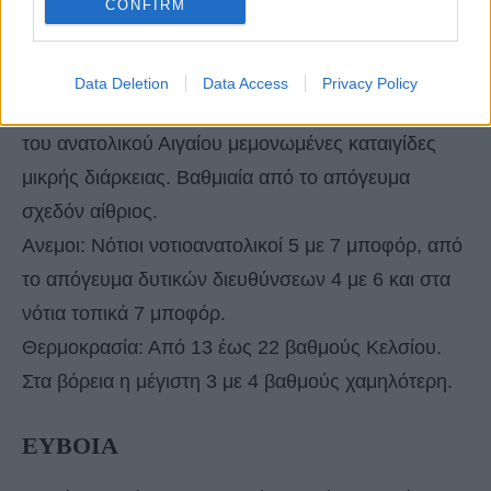
CONFIRM
ΝΗΣΙΑ ΑΝΑΤΟΛΙΚΟΥ ΑΙΓΑΙΟΥ,
ΔΩΔΕΚΑΝΗΣΑ
Data Deletion
Data Access
Privacy Policy
Καιρός: Νεφώσεις με τοπικές βροχές και στα νησιά
του ανατολικού Αιγαίου μεμονωμένες καταιγίδες
μικρής διάρκειας. Βαθμιαία από το απόγευμα
σχεδόν αίθριος.
Ανεμοι: Νότιοι νοτιοανατολικοί 5 με 7 μποφόρ, από
το απόγευμα δυτικών διευθύνσεων 4 με 6 και στα
νότια τοπικά 7 μποφόρ.
Θερμοκρασία: Από 13 έως 22 βαθμούς Κελσίου.
Στα βόρεια η μέγιστη 3 με 4 βαθμούς χαμηλότερη.
ΕΥΒΟΙΑ