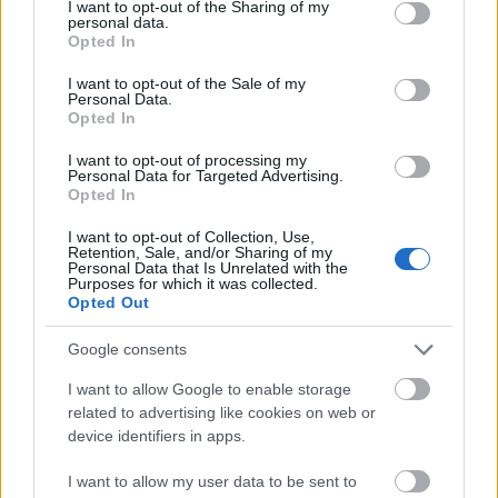
not limited to your visit or usage behaviour. You may click to
I want to opt-out of the Sharing of my
Ανεμοι: Από νότιες διευθύνσεις 4 με 6 και βαθμιαία
personal data.
grant or deny consent to Google and its third-party tags to
Opted In
από το μεσημέρι δυτικών διευθύνσεων 5 με 6
use your data for below specified purposes in below Google
consent section.
I want to opt-out of the Sale of my
μποφόρ.
Personal Data.
Opted In
Θερμοκρασία: Από 09 έως 22 βαθμούς Κελσίου.
I want to opt-out of processing my
Personal Data for Targeted Advertising.
Opted In
I want to opt-out of Collection, Use,
Retention, Sale, and/or Sharing of my
Personal Data that Is Unrelated with the
Purposes for which it was collected.
Opted Out
Google consents
I want to allow Google to enable storage
related to advertising like cookies on web or
device identifiers in apps.
I want to allow my user data to be sent to