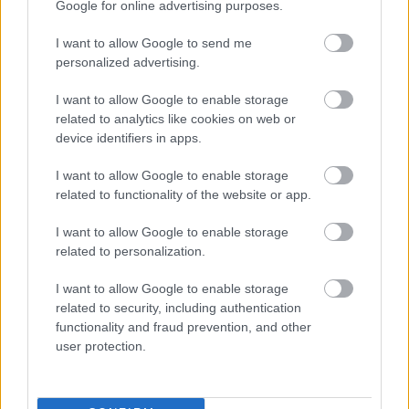
Google for online advertising purposes.
I want to allow Google to send me
personalized advertising.
ΚΥΚΛΑΔΕΣ, ΚΡΗΤΗ
I want to allow Google to enable storage
related to analytics like cookies on web or
device identifiers in apps.
Καιρός: Νεφώσεις με τοπικές βροχές κυρίως στις
Κυκλάδες, όπου είναι πιθανό να εκδηλωθούν και
I want to allow Google to enable storage
related to functionality of the website or app.
μεμονωμένες καταιγίδες μικρής διάρκειας. Βαθμιαία
από το απόγευμα γενικά αίθριος.
I want to allow Google to enable storage
related to personalization.
Ανεμοι: Νοτιοανατολικοί 5 με 6 μποφόρ,
στρεφόμενοι σταδιακά από το μεσημέρι σε δυτικούς
I want to allow Google to enable storage
related to security, including authentication
νοτιοδυτικούς 6 με 7 μποφόρ.
functionality and fraud prevention, and other
Θερμοκρασία: Από 14 έως 22 και στη βόρεια Κρήτη
user protection.
έως 24 βαθμούς Κελσίου.