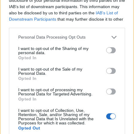
disclosure of your personal information by third parties on the
Πιερίων όρων.
IAB’s list of downstream participants. This information may
also be disclosed by us to third parties on the
IAB’s List of
Downstream Participants
that may further disclose it to other
third parties.
Please note that this website/app uses one or more Google
Personal Data Processing Opt Outs
services and may gather and store information including but
not limited to your visit or usage behaviour. You may click to
I want to opt-out of the Sharing of my
personal data.
grant or deny consent to Google and its third-party tags to
Opted In
use your data for below specified purposes in below Google
consent section.
I want to opt-out of the Sale of my
Personal Data.
Opted In
I want to opt-out of processing my
Personal Data for Targeted Advertising.
Opted In
I want to opt-out of Collection, Use,
Retention, Sale, and/or Sharing of my
Personal Data that Is Unrelated with the
Purposes for which it was collected.
Opted Out