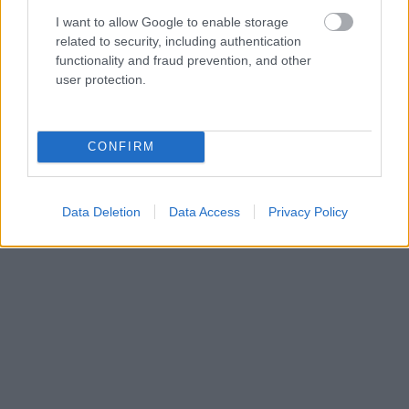
Πασά ήταν το μεγαλύτερο διοικητικό κέντρο της
I want to allow Google to enable storage
χώρας. Αποτελεί μια ζωντανή καστροπολιτεία που
related to security, including authentication
functionality and fraud prevention, and other
χωρίζεται σε 4 τμήματα.
user protection.
CONFIRM
Data Deletion
Data Access
Privacy Policy