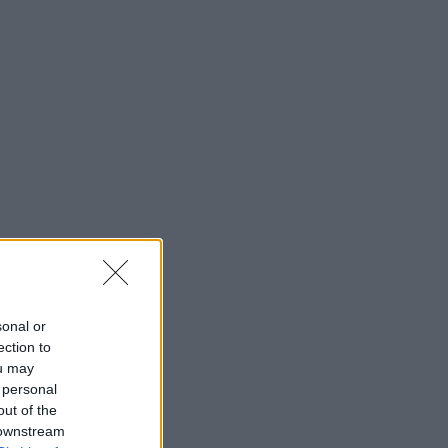
sonal or
ection to
ou may
 personal
out of the
 downstream