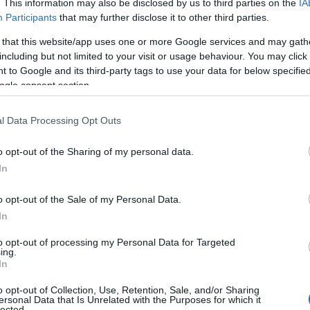
. This information may also be disclosed by us to third parties on the
IA
Participants
that may further disclose it to other third parties.
«TZOKEIKA» Traditional Settlement: Πέτρινο σκηνικό
στην καρδιά της Μάνης
 that this website/app uses one or more Google services and may gath
10 Μαρτίου 2026, 10:02
including but not limited to your visit or usage behaviour. You may click 
Στην υπέροχη χερσόνησο της Μάνης, ανάμεσα σε αιωνόβιες ελιές
 to Google and its third-party tags to use your data for below specifi
πρόσφατα άνοιξε τις πόρτες του...
ogle consent section.
l Data Processing Opt Outs
o opt-out of the Sharing of my personal data.
In
o opt-out of the Sale of my Personal Data.
Trip Ideas
In
Οι καλύτεροι προορισμοί για ταξίδι στο εξωτερικό τον
to opt-out of processing my Personal Data for Targeted
ing.
Οκτώβριο
In
29 Αυγούστου 2025, 11:00
Ο Οκτώβριος είναι ένας από τους καλύτερους μήνες για ταξίδι. Τα
o opt-out of Collection, Use, Retention, Sale, and/or Sharing
ersonal Data that Is Unrelated with the Purposes for which it
πλήθη έχουν φύγει,...
lected.