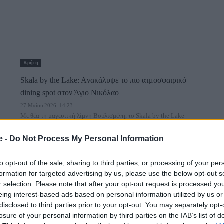
Κρήτη
Skala by the Lake: Aνακάλυψε το πιο ατμοσφαιρικό
dining spot στον Άγιο Νικόλαο
27 Μαΐου 2026, 14:23
Με θέα τη μαγευτική λίμνη Βουλισμένη, το Skala by the Lake
μετατρέπει κάθε γεύμα...
e -
Do Not Process My Personal Information
to opt-out of the sale, sharing to third parties, or processing of your per
formation for targeted advertising by us, please use the below opt-out s
r selection. Please note that after your opt-out request is processed y
eing interest-based ads based on personal information utilized by us or
disclosed to third parties prior to your opt-out. You may separately opt-
losure of your personal information by third parties on the IAB’s list of
Ξενοδοχεία