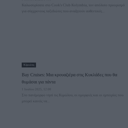
Καλωσορίσατε στο Cook's Club Kolymbia, τον απόλυτο προορισμό
για σύγχρονους ταξιδιώτες που αναζητούν αυθεντικές...
Κίμωλος
Bay Cruises: Μια κρουαζιέρα στις Κυκλάδες που θα
θυμάσαι για πάντα
1 Ιουλίου 2025, 12:00
Στο πανέμορφο νησί τις Κιμώλου, οι ομορφιές και οι εμπειρίες που
μπορεί κανείς να...