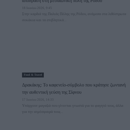
απόδραση στη μεσαιωνική πόλη της Ρόδου
18 Ιουνίου 2026, 9:45
Στην καρδιά της Παλιάς Πόλης της Ρόδου, ανάμεσα στα λιθόστρωτα
σοκάκια και τα επιβλητικά...
Food & Travel
Δρακάκης: Το καφενείο-σύμβολο που κράτησε ζωντανή
την αυθεντική γεύση της Σίφνου
17 Ιουνίου 2026, 14:33
Υπάρχουν μαγαζιά που γίνονται γνωστά για το φαγητό τους, άλλα
για την ατμόσφαιρά τους...