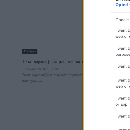
Opted 
Google 
I want t
web or d
I want t
Eco News
purpose
10 κορυφαίες βιώσιμες ταξιδιωτικές εμπειρίες
I want 
19 Αυγούστου 2025, 10:30
Τα αειφόρα ταξίδια είναι κάτι περισσότερο από μια μόδα. Τα ταξίδια
I want t
που έχουν ως...
web or d
I want t
or app.
I want t
I want t