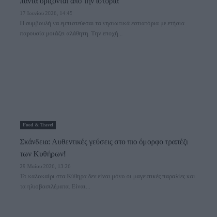
πάντα ορίζονται από την ιστορία
17 Ιουνίου 2026, 14:45
Η συμβουλή να εμπιστεύεσαι τα νησιωτικά εστιατόρια με ετήσια
παρουσία μοιάζει αλάθητη. Την εποχή...
Food & Travel
Σκάνδεια: Αυθεντικές γεύσεις στο πιο όμορφο τραπέζι
των Κυθήρων!
29 Μαΐου 2026, 13:26
Το καλοκαίρι στα Κύθηρα δεν είναι μόνο οι μαγευτικές παραλίες και
τα ηλιοβασιλέματα. Είναι...