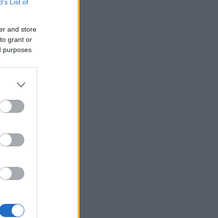
B’s List of
er and store
to grant or
ed purposes