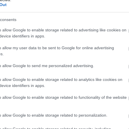
Out
consents
o allow Google to enable storage related to advertising like cookies on
evice identifiers in apps.
o allow my user data to be sent to Google for online advertising
Σκιάθος
s.
Katerina Traditional Sailing: Μια εμπειρία που θα κάνει
to allow Google to send me personalized advertising.
το καλοκαίρι σου αξέχαστο
14 Αυγούστου 2025, 13:09
o allow Google to enable storage related to analytics like cookies on
Η Σκιάθος είναι το καταπράσινο «στολίδι» των Σποράδων με
evice identifiers in apps.
γοητευτική ομορφιά, ειδυλλιακά τοπία, κρυστάλλινα...
o allow Google to enable storage related to functionality of the website
o allow Google to enable storage related to personalization.
o allow Google to enable storage related to security, including