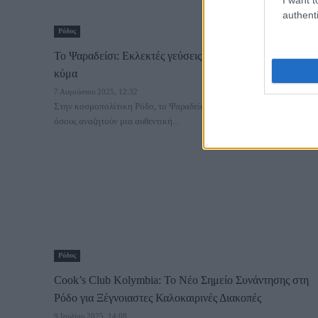
authenti
Ρόδος
Το Ψαραδείσι: Εκλεκτές γεύσεις θάλασσας δίπλα στο
κύμα
7 Αυγούστου 2025, 12:32
Στην κοσμοπολίτικη Ρόδο, το Ψαραδείσι είναι μια must επιλογή για
όσους αναζητούν μια αυθεντική...
Ρόδος
Cook’s Club Kolymbia: Το Νέο Σημείο Συνάντησης στη
Ρόδο για Ξέγνοιαστες Καλοκαιρινές Διακοπές
9 Ιουλίου 2025, 14:08