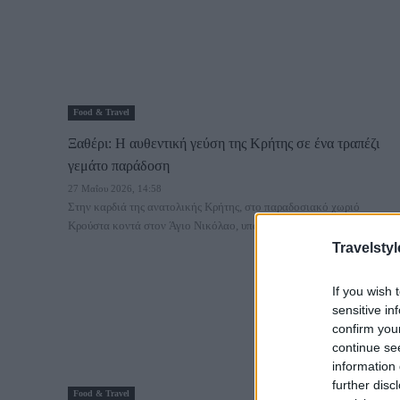
Food & Travel
Ξαθέρι: Η αυθεντική γεύση της Κρήτης σε ένα τραπέζι
γεμάτο παράδοση
27 Μαΐου 2026, 14:58
Στην καρδιά της ανατολικής Κρήτης, στο παραδοσιακό χωριό
Κρούστα κοντά στον Άγιο Νικόλαο, υπάρχει...
Travelstyl
If you wish 
sensitive in
confirm you
continue se
information 
further disc
Food & Travel