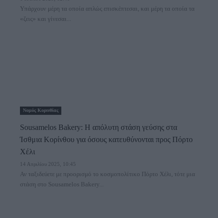
Υπάρχουν μέρη τα οποία απλώς επισκέπτεσαι, και μέρη τα οποία τα
«ζεις» και γίνεσαι...
Νομός Κορινθίας
Sousamelos Bakery: Η απόλυτη στάση γεύσης στα
Ίσθμια Κορίνθου για όσους κατευθύνονται προς Πόρτο
Χέλι
14 Απριλίου 2025, 10:45
Αν ταξιδεύετε με προορισμό το κοσμοπολίτικο Πόρτο Χέλι, τότε μια
στάση στο Sousamelos Bakery...