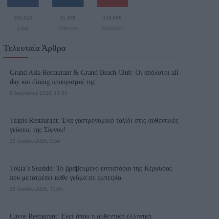
110,023
35,490
218,000
Likes
Followers
Subscribers
Τελευταία Άρθρα
Grand Asia Restaurant & Grand Beach Club: Οι απόλυτοι all-
day και dining προορισμοί της...
6 Αυγούστου 2026, 11:05
Tsapis Restaurant: Ένα γαστρονομικό ταξίδι στις αυθεντικές
γεύσεις της Σίφνου!
29 Ιουλίου 2026, 9:54
Toula’s Seaside: Το βραβευμένο εστιατόριο της Κέρκυρας
που μετατρέπει κάθε γεύμα σε εμπειρία
28 Ιουλίου 2026, 11:05
Cavos Restaurant: Εκεί όπου η αυθεντική ελληνική