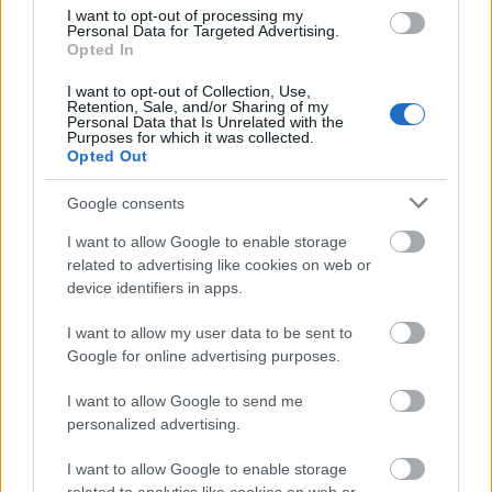
I want to opt-out of processing my
Personal Data for Targeted Advertising.
Opted In
Shutterstock
I want to opt-out of Collection, Use,
Retention, Sale, and/or Sharing of my
Ο τρόπος ζωής των ψηφιακών νομάδων
Personal Data that Is Unrelated with the
Purposes for which it was collected.
προσφέρει ελευθερία και ευελιξία, επιτρέποντας
Opted Out
στους ανθρώπους να ανακαλύψουν νέους
Google consents
πολιτισμούς, διατηρώντας παράλληλα τις
I want to allow Google to enable storage
επαγγελματικές τους υποχρεώσεις. Για πολλούς,
related to advertising like cookies on web or
αυτός ο τρόπος ζωής είναι ένα όνειρο που γίνεται
device identifiers in apps.
πραγματικότητα, προσφέροντας έναν τρόπο να
I want to allow my user data to be sent to
ξεφύγουν από την ρουτίνα του γραφείου από τις 9
Google for online advertising purposes.
έως τις 5 και να ταξιδέψουν σε όλο τον κόσμο.
I want to allow Google to send me
personalized advertising.
Δημοφιλείς προορισμοί για διακοπές
I want to allow Google to enable storage
εργασίας και ψηφιακούς νομάδες