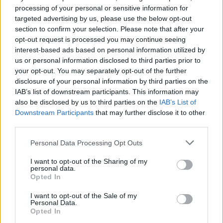
παρέχουν και την απαραίτητη υποδομή για την
processing of your personal or sensitive information for
targeted advertising by us, please use the below opt-out
υποστήριξη της απομακρυσμένης εργασίας.
section to confirm your selection. Please note that after your
opt-out request is processed you may continue seeing
interest-based ads based on personal information utilized by
us or personal information disclosed to third parties prior to
your opt-out. You may separately opt-out of the further
disclosure of your personal information by third parties on the
IAB’s list of downstream participants. This information may
also be disclosed by us to third parties on the
IAB’s List of
Downstream Participants
that may further disclose it to other
third parties.
Please note that this website/app uses one or more Google
Personal Data Processing Opt Outs
services and may gather and store information including but
not limited to your visit or usage behaviour. You may click to
I want to opt-out of the Sharing of my
personal data.
grant or deny consent to Google and its third-party tags to
Opted In
use your data for below specified purposes in below Google
consent section.
I want to opt-out of the Sale of my
Personal Data.
Opted In