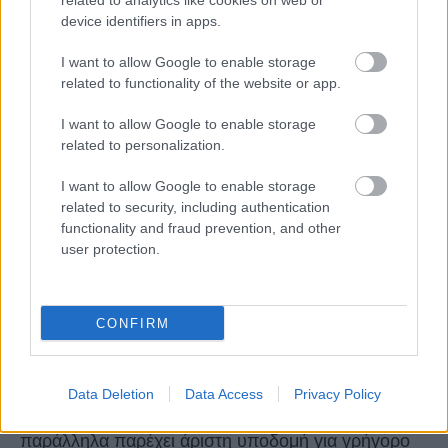
related to analytics like cookies on web or
device identifiers in apps.
Αρκετοί προορισμοί έχουν αναδειχθεί ως
I want to allow Google to enable storage
κορυφαίες επιλογές τόσο για workcation όσο και
related to functionality of the website or app.
για ψηφιακούς νομάδες. Αυτές οι τοποθεσίες
I want to allow Google to enable storage
προσφέρουν εξαιρετικές ανέσεις για τους
related to personalization.
εργαζόμενους και προσελκύουν ανθρώπους που
I want to allow Google to enable storage
αναζητούν μια ισορροπία μεταξύ εργασίας και
related to security, including authentication
προσωπικής ζωής:
functionality and fraud prevention, and other
user protection.
Bali, Ινδονησία
: Γνωστό για τις εκπληκτικές
παραλίες του, την προσιτή διαβίωση και τους
CONFIRM
ομαδικούς χώρους εργασίας, το Μπαλί έχει γίνει
hotspot για τους ψηφιακούς νομάδες. Το νησί
Data Deletion
Data Access
Privacy Policy
προσφέρει έναν χαλαρό τρόπο ζωής, ενώ
παράλληλα παρέχει άριστη υποδομή για γρήγορο