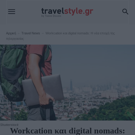
Αρχική
Travel News
Workcation και digital nomads: Η νέα εποχή της
τηλεργασίας
Travel News
Shutterstock
Workcation και digital nomads: