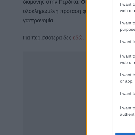
διαμονής στην Πέρδικα.
Οι δύο επιχειρήσεις 
I want t
web or d
ολοκληρωμένη πρόταση φιλοξενίας που συνδυά
γαστρονομία.
I want t
purpose
Για περισσότερα δες
εδώ.
I want 
I want t
web or d
I want t
or app.
I want t
I want t
authenti