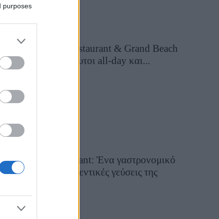
ed purposes
Grand Asia Restaurant & Grand Beach
Club: Οι απόλυτοι all-day και...
2 ημέρες πριν
Tsapis Restaurant: Ένα γαστρονομικό
ταξίδι στις αυθεντικές γεύσεις της
Σίφνου!
29 Ιουλίου 2026, 9:54