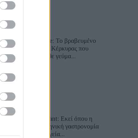
Toula’s Seaside: Το βραβευμένο
εστιατόριο της Κέρκυρας που
μετατρέπει κάθε γεύμα...
28 Ιουλίου 2026, 11:05
Cavos Restaurant: Εκεί όπου η
αυθεντική ελληνική γαστρονομία
συναντά τη μαγεία...