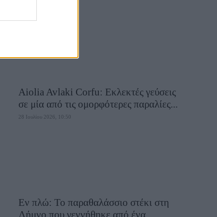
28 Ιουλίου 2026, 10:58
Aiolia Avlaki Corfu: Εκλεκτές γεύσεις
σε μία από τις ομορφότερες παραλίες...
28 Ιουλίου 2026, 10:50
Εν πλώ: Το παραθαλάσσιο στέκι στη
Λήμνο που γεννήθηκε από ένα...