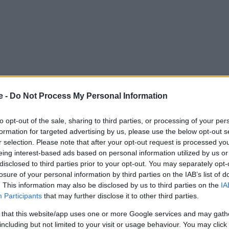
e -
Do Not Process My Personal Information
to opt-out of the sale, sharing to third parties, or processing of your per
formation for targeted advertising by us, please use the below opt-out s
r selection. Please note that after your opt-out request is processed y
eing interest-based ads based on personal information utilized by us or
disclosed to third parties prior to your opt-out. You may separately opt-
πό τους πιο όμορφους παραθαλάσσιους οικισμούς της
losure of your personal information by third parties on the IAB’s list of
δώ και σχεδόν έναν αιώνα σημείο αναφοράς για τους
. This information may also be disclosed by us to third parties on the
IA
Participants
that may further disclose it to other third parties.
ας.
Με ιστορία που ξεκινά το 1936,
η οικογενειακή
 γεύσεις, φρέσκα ψάρια και ζεστή φιλοξενία,
 that this website/app uses one or more Google services and may gath
including but not limited to your visit or usage behaviour. You may click 