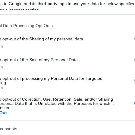
ην παράδοση και τον τόπο.
Φέτος μάλιστα, το
 to Google and its third-party tags to use your data for below specifi
όνια και το γιόρτασε με ένα φαντασμαγορικό πάρτυ.
ogle consent section.
l Data Processing Opt Outs
τη μικρή μαρίνα της Πέρδικας και με ανεμπόδιστη θέα
ελοποννήσου, το εστιατόριο
προσφέρει ένα σκηνικό
o opt-out of the Sharing of my personal data.
 Σαρωνικού.
Σε όλα αυτά πρόσθεσε τη θάλασσα που
In
ζια, δημιουργώντας μια εμπειρία που συνδυάζει
o opt-out of the Sale of my Personal Data.
ύ.
In
to opt-out of processing my Personal Data for Targeted
α ιστορίας στο πιάτο σου!
ing.
In
ίζεται στην
ποιότητα των πρώτων υλών και στον
o opt-out of Collection, Use, Retention, Sale, and/or Sharing
ersonal Data that Is Unrelated with the Purposes for which it
lected.
ράδοσης.
Σημείωσε ότι η γαστρονομική εμπειρία του
Out
ικά από το
Angelina Aegina Escape
, το οποίο βρίσκεται
ελεί έναν από τους πιο ποιοτικούς προορισμούς
consents