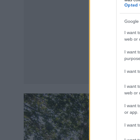
Opted 
Google 
I want t
web or d
I want t
purpose
I want 
I want t
web or d
I want t
or app.
I want t
I want t