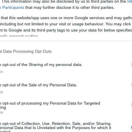
. This information may also be disclosed by us to third parties on the
IA
Participants
that may further disclose it to other third parties.
 that this website/app uses one or more Google services and may gath
 Advertisement -
including but not limited to your visit or usage behaviour. You may click 
 to Google and its third-party tags to use your data for below specifi
ogle consent section.
l Data Processing Opt Outs
o opt-out of the Sharing of my personal data.
In
o opt-out of the Sale of my Personal Data.
In
to opt-out of processing my Personal Data for Targeted
ing.
In
o opt-out of Collection, Use, Retention, Sale, and/or Sharing
ersonal Data that Is Unrelated with the Purposes for which it
lected.