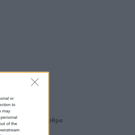
sonal or
ection to
ou may
 personal
Τελευταία Άρθρα
out of the
 downstream