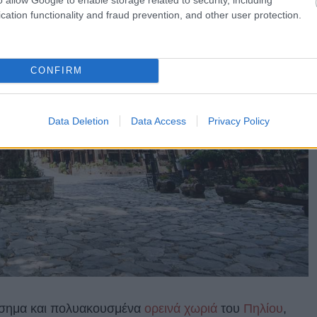
cation functionality and fraud prevention, and other user protection.
CONFIRM
Data Deletion
Data Access
Privacy Policy
ιάσημα και πολυακουσμένα
ορεινά χωριά
του
Πηλίου
,