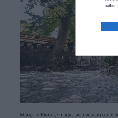
authenti
Μπορεί ο Κισσός να μην είναι ανάμεσα στα δ