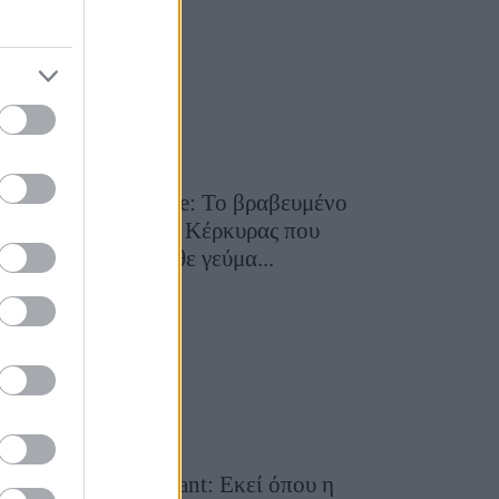
29 Ιουλίου 2026, 9:54
Toula’s Seaside: Το βραβευμένο
εστιατόριο της Κέρκυρας που
μετατρέπει κάθε γεύμα...
28 Ιουλίου 2026, 11:05
Cavos Restaurant: Εκεί όπου η