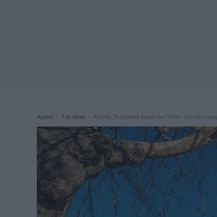
Αρχική
Trip Ideas
Κισσός: Το γραφικό χωριό του Πηλίου που είναι σκα