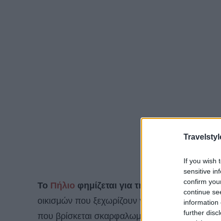
Travelstyl
If you wish 
sensitive in
confirm you
Το
Πήλιο
φημίζεται για την γραφικότητά το
continue se
οικισμών που ξεχωρίζουν για την ομορφιά τους
information 
further disc
που βρίσκεται σκαρφαλωμένο στις πλαγιές του