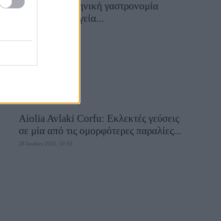
αυθεντική ελληνική γαστρονομία
συναντά τη μαγεία...
28 Ιουλίου 2026, 10:58
Aiolia Avlaki Corfu: Εκλεκτές γεύσεις
σε μία από τις ομορφότερες παραλίες...
28 Ιουλίου 2026, 10:50