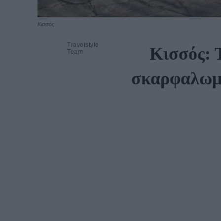
Κισσός
Travelstyle
Κισσός: 
Team
σκαρφαλωμέ