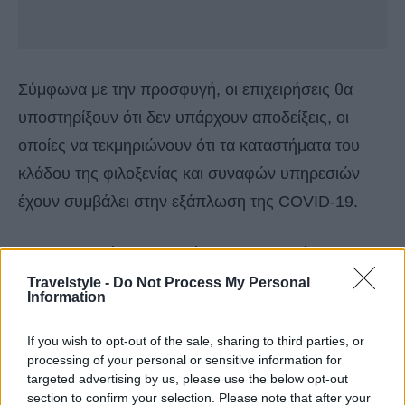
Σύμφωνα με την προσφυγή, οι επιχειρήσεις θα
υποστηρίξουν ότι δεν υπάρχουν αποδείξεις, οι
οποίες να τεκμηριώνουν ότι τα καταστήματα του
κλάδου της φιλοξενίας και συναφών υπηρεσιών
έχουν συμβάλει στην εξάπλωση της COVID-19.
Ο εκτελεστικός διευθυντής της NTIA, Μάικλ Κιλ σε
μήνυμα του, έγραψε:
“Ο κλάδος δεν έχει άλλη
Travelstyle -
Do Not Process My Personal
Information
επιλογή από το να προσβάλει νομικά το αφήγημα
της αποκαλούμενης προσέγγισης «κοινής λογικής»
If you wish to opt-out of the sale, sharing to third parties, or
processing of your personal or sensitive information for
από την κυβέρνηση για την υλοποίηση πιο
targeted advertising by us, please use the below opt-out
σκληρών περιορισμών στη βόρεια Αγγλία”
section to confirm your selection. Please note that after your