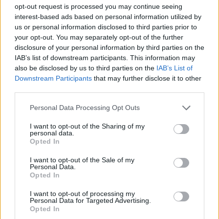
opt-out request is processed you may continue seeing
interest-based ads based on personal information utilized by
Lockdown στο Λίβερπουλ
us or personal information disclosed to third parties prior to
your opt-out. You may separately opt-out of the further
disclosure of your personal information by third parties on the
Το Λίβερπουλ θα συμπεριληφθεί στο «τρίτο
IAB’s list of downstream participants. This information may
επίπεδο» των πιο αυστηρών νέων μέτρων κατά της
also be disclosed by us to third parties on the
IAB’s List of
Downstream Participants
that may further disclose it to other
εξάπλωσης της COVID-19, που αναμένεται να
third parties.
εξαγγελθούν στη Βρετανία, όπως ανακοίνωσαν οι
Please note that this website/app uses one or more Google
Personal Data Processing Opt Outs
υπεύθυνοι των τοπικών αρχών της πόλης, έπειτα
services and may gather and store information including but
από συζητήσεις με τη βρετανική κυβέρνηση.
not limited to your visit or usage behaviour. You may click to
I want to opt-out of the Sharing of my
personal data.
grant or deny consent to Google and its third-party tags to
Opted In
use your data for below specified purposes in below Google
Η βρετανική κυβέρνηση αποφάσισε την εφαρμογή
consent section.
I want to opt-out of the Sale of my
Personal Data.
περαιτέρω μέτρων, αλλά και το κλείσιμο
Opted In
επιχειρήσεων στο Λίβερπουλ, όπως ανακοίνωσαν
I want to opt-out of processing my
οι υπεύθυνοι των τοπικών αρχών,
Personal Data for Targeted Advertising.
Opted In
συμπεριλαμβανομένου και του δημάρχου Στιβ