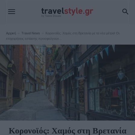
Αρχική
Travel News
Κορονοϊός: Χαμός στη Βρετανία με τα νέα μέτρα! Οι
επιχειρήσεις εστίασης προσφεύγουν...
Travel News
Κορονοϊός: Χαμός στη Βρετανία