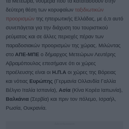
τα Μετέωρα, νούμερα που τα κατατάσσουν στην
δεύτερη θέση των κορυφαίων
ταξιδιωτικών
προορισμών
της ηπειρωτικής Ελλάδας, με ό,τι αυτό
συνεπάγεται για την διάχυση του τουριστικού
ρεύματος και σε άλλες περιοχές πέραν των
παραδοσιακών προορισμών της χώρας. Μιλώντας
στο
ΑΠΕ-ΜΠΕ
ο δήμαρχος Μετεώρων Λευτέρης
Αβραμόπουλος επεσήμανε ότι οι χώρες
προέλευσης είναι οι
Η.Π.Α
οι χώρες της Βόρειας
και νότιας
Ευρώπης
(Γερμανία Ολλανδία Γαλλία
Βέλγιο Ιταλία Ισπανία),
Ασία
(Κίνα Κορέα Ιαπωνία),
Βαλκάνια
(Σερβία) και πριν τον πόλεμο, Ισραήλ,
Ρωσία, Ουκρανία.
- Advertisement -