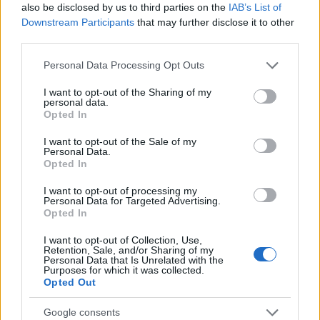
also be disclosed by us to third parties on the
IAB’s List of
Downstream Participants
that may further disclose it to other
third parties.
Please note that this website/app uses one or more Google
Personal Data Processing Opt Outs
services and may gather and store information including but
not limited to your visit or usage behaviour. You may click to
I want to opt-out of the Sharing of my
personal data.
grant or deny consent to Google and its third-party tags to
Opted In
use your data for below specified purposes in below Google
consent section.
I want to opt-out of the Sale of my
Personal Data.
Opted In
I want to opt-out of processing my
Personal Data for Targeted Advertising.
Opted In
I want to opt-out of Collection, Use,
Σε ό,τι αφορά την εξέλιξη της φετινής χρονιάς, ο
Retention, Sale, and/or Sharing of my
Personal Data that Is Unrelated with the
δήμαρχος επεσήμανε ότι η φετινή χρονιά κυμαίνεται
Purposes for which it was collected.
Opted Out
σε χαμηλότερα επίπεδα αφίξεων σε σχέση με τα
περσινά επίπεδα. Μάλιστα, τόνισε ότι αυτό
Google consents