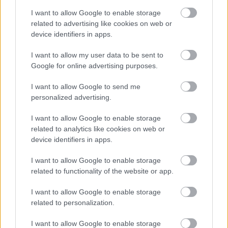
οφείλεται τόσο στους Ολυμπιακούς αγώνες του
I want to allow Google to enable storage
related to advertising like cookies on web or
Παρισιού, στην αύξηση του πληθωρισμού
device identifiers in apps.
παγκοσμίως, στην έκρηξη πολεμικών
I want to allow my user data to be sent to
συγκρούσεων στην Ευρώπη και την ανατολική
Google for online advertising purposes.
Μεσόγειο. Μεγάλο, όμως, πρόβλημα έχουν
I want to allow Google to send me
δημιουργήσει και οι καταστροφές που έχουν
personalized advertising.
προκληθεί από τις πλημμύρες του περασμένου
I want to allow Google to enable storage
Σεπτεμβρίου στη γραμμή Παλαιοφάρσαλο –
related to analytics like cookies on web or
Καλαμπάκα καθώς βρίσκεται εκτός λειτουργίας,
device identifiers in apps.
όπως χαρακτηριστικά ανάφερε.
I want to allow Google to enable storage
related to functionality of the website or app.
I want to allow Google to enable storage
related to personalization.
I want to allow Google to enable storage