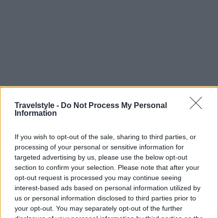
Travelstyle -
Do Not Process My Personal
Information
If you wish to opt-out of the sale, sharing to third parties, or
processing of your personal or sensitive information for
Υπέροχες φωτογραφίες: Εικόνες του κόσμου μας
targeted advertising by us, please use the below opt-out
από άλλη οπτική
section to confirm your selection. Please note that after your
opt-out request is processed you may continue seeing
interest-based ads based on personal information utilized by
5.Kάστρο Neuschwanstein,
us or personal information disclosed to third parties prior to
Γερμανία
your opt-out. You may separately opt-out of the further