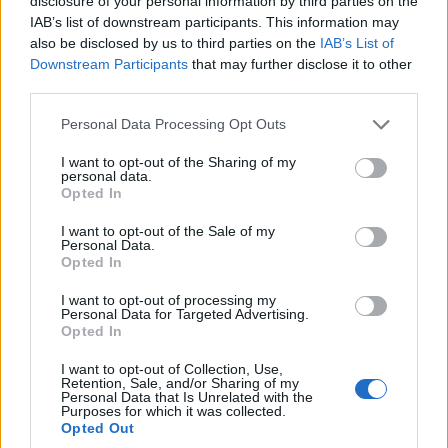
disclosure of your personal information by third parties on the
IAB’s list of downstream participants. This information may
also be disclosed by us to third parties on the
IAB’s List of
Downstream Participants
that may further disclose it to other
third parties.
Please note that this website/app uses one or more Google
Personal Data Processing Opt Outs
services and may gather and store information including but
not limited to your visit or usage behaviour. You may click to
I want to opt-out of the Sharing of my
personal data.
grant or deny consent to Google and its third-party tags to
Opted In
use your data for below specified purposes in below Google
consent section.
I want to opt-out of the Sale of my
Personal Data.
Opted In
I want to opt-out of processing my
Personal Data for Targeted Advertising.
Opted In
I want to opt-out of Collection, Use,
Retention, Sale, and/or Sharing of my
Personal Data that Is Unrelated with the
Purposes for which it was collected.
Opted Out