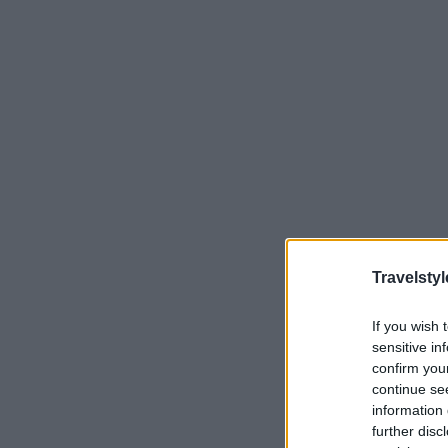
Travelstyl
If you wish 
sensitive in
confirm you
continue se
information 
further disc