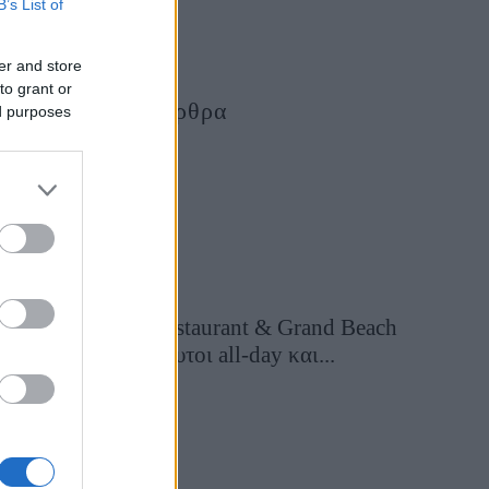
B’s List of
er and store
to grant or
Τελευταία Άρθρα
ed purposes
Grand Asia Restaurant & Grand Beach
Club: Οι απόλυτοι all-day και...
4 ημέρες πριν