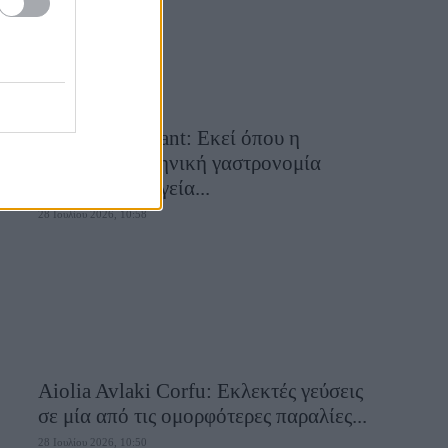
Cavos Restaurant: Εκεί όπου η
αυθεντική ελληνική γαστρονομία
συναντά τη μαγεία...
28 Ιουλίου 2026, 10:58
Aiolia Avlaki Corfu: Εκλεκτές γεύσεις
σε μία από τις ομορφότερες παραλίες...
28 Ιουλίου 2026, 10:50