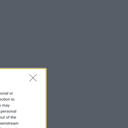
sonal or
ection to
ou may
 personal
out of the
 downstream