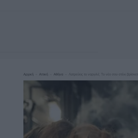
Αρχική
Αττική
Αθήνα
Λατρεύεις το ναργιλέ; Το νέο σου στέκι βρίσκε