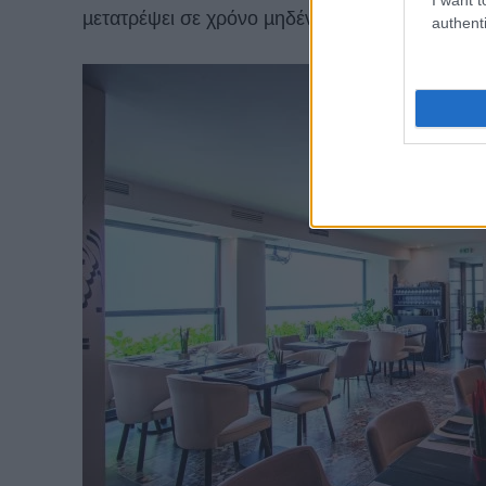
µετατρέψει σε χρόνο µηδέν, σε στέκι.
authenti