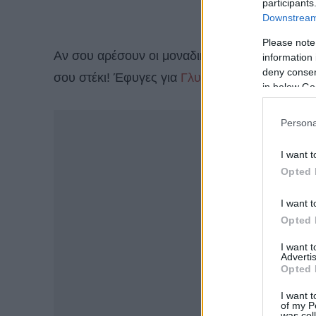
participants
Downstream 
Please note
Αν σου αρέσουν οι μοναδικές εμπειρίες και λατ
information 
deny consent
σου στέκι! Έφυγες για
Γλυφάδα
!
in below Go
-
Persona
I want t
Opted 
I want t
Opted 
I want 
Advertis
Opted 
I want t
of my P
was col