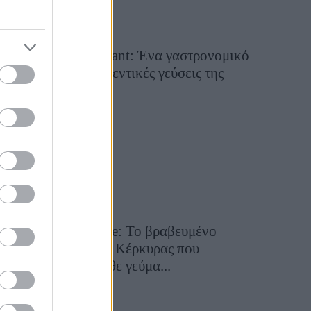
Tsapis Restaurant: Ένα γαστρονομικό
ταξίδι στις αυθεντικές γεύσεις της
Σίφνου!
29 Ιουλίου 2026, 9:54
Toula’s Seaside: Το βραβευμένο
εστιατόριο της Κέρκυρας που
μετατρέπει κάθε γεύμα...
28 Ιουλίου 2026, 11:05