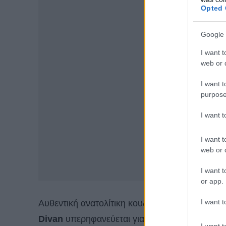
Opted 
Google 
I want t
web or d
I want t
purpose
I want 
I want t
web or d
I want t
or app.
I want t
Αυθεντική ανατολίτικη κουζίνα σε ένα εστιατό
Divan
υπερηφανεύεται για τη µοναδικότητα τω
I want t