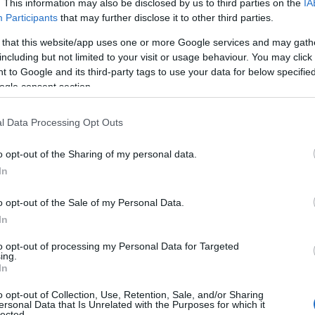
. This information may also be disclosed by us to third parties on the
IA
Participants
that may further disclose it to other third parties.
 that this website/app uses one or more Google services and may gath
ρεύεις το ναργιλέ, ανακαλύψαμε που βρίσκεται το νέο
including but not limited to your visit or usage behaviour. You may click 
 to Google and its third-party tags to use your data for below specifi
ogle consent section.
 Advertisement -
l Data Processing Opt Outs
o opt-out of the Sharing of my personal data.
In
o opt-out of the Sale of my Personal Data.
In
to opt-out of processing my Personal Data for Targeted
ing.
In
o opt-out of Collection, Use, Retention, Sale, and/or Sharing
ersonal Data that Is Unrelated with the Purposes for which it
lected.