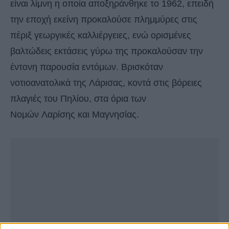
είναι λίμνη η οποία αποξηράνθηκε το 1962, επειδή
την εποχή εκείνη προκαλούσε πλημμύρες στις
πέριξ γεωργικές καλλιέργειες, ενώ ορισμένες
βαλτώδεις εκτάσεις γύρω της προκαλούσαν την
έντονη παρουσία εντόμων. Βρισκόταν
νοτιοανατολικά της Λάρισας, κοντά στις βόρειες
πλαγιές του Πηλίου, στα όρια των
Νομών Λαρίσης και Μαγνησίας.