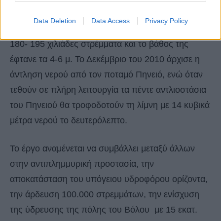
αναδημιουργία της λίμνης, που θα έχει μέγεθος
Data Deletion
Data Access
Privacy Policy
38.000 στρέμματα. Η αρχική λίμνη είχε μέγεθος
180- 195 χιλιάδες στρέμματα και το βάθος της
έφτανε τα 4-6 μ. Το Δεκέμβριο του 2010 άρχισε η
άντληση νερού από τον ποταμό Πηνειό, ενώ όταν
τεθούν σε πλήρη λειτουργία τα πέντε αντλιοστάσια
του Πηνειού θα τροφοδοτούν τη λίμνη με 14 κυβικά
μέτρα νερού το δευτερόλεπτο.
Το έργο αναμένεται να συμβάλλει μεταξύ άλλων
στην αντιπλημμυρική προστασία, την
αποκατάσταση του υπόγειου υδροφόρου ορίζοντα,
την άρδευση 100.000 στρεμμάτων, την ενίσχυση
της ύδρευσης της πόλης του Βόλου με 15 εκατ.