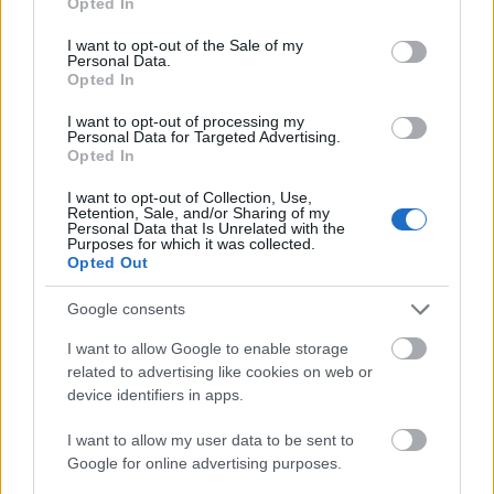
Opted In
use your data for below specified purposes in below Google
consent section.
I want to opt-out of the Sale of my
Personal Data.
Η αποξήρανση της λίμνης Κάρλας άρχισε στο τέλος
Opted In
Αυγούστου του 1962 με τα εγκαίνια της σήραγγας
I want to opt-out of processing my
Personal Data for Targeted Advertising.
μήκους 10.150 μέτρων και ήταν από τα
Opted In
σημαντικότερα έργα για την ανάπτυξη της
I want to opt-out of Collection, Use,
ελληνικής γεωργίας. Αποδόθηκαν 80.000
Retention, Sale, and/or Sharing of my
Personal Data that Is Unrelated with the
Purposes for which it was collected.
στρέμματα καλλιεργήσιμης γης στους αγρότες της
Opted Out
Θεσσαλίας, σε μία εποχή που η ελληνική γεωργία
Google consents
πραγματοποιούσε τα πρώτα βήματά της προς την
εκβιομηχάνιση αλλά και την αντιμετώπιση του
I want to allow Google to enable storage
related to advertising like cookies on web or
ευρωπαϊκού ανταγωνισμού.
device identifiers in apps.
I want to allow my user data to be sent to
Google for online advertising purposes.