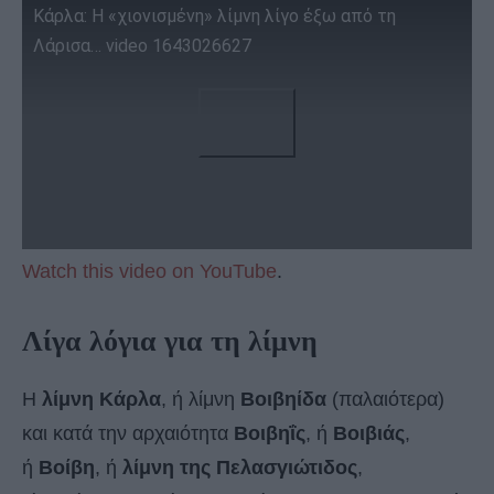
Κάρλα: Η «χιονισμένη» λίμνη λίγο έξω από τη
Λάρισα… video 1643026627
Watch this video on YouTube
.
Λίγα λόγια για τη λίμνη
Η
λίμνη Κάρλα
, ή λίμνη
Βοιβηίδα
(παλαιότερα)
και κατά την αρχαιότητα
Βοιβηΐς
, ή
Βοιβιάς
,
ή
Βοίβη
, ή
λίμνη της Πελασγιώτιδος
,