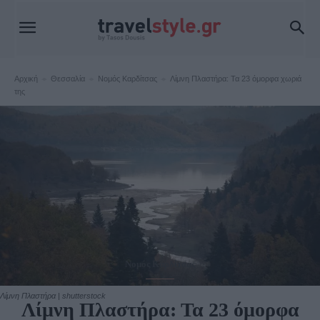
Αρχική
Θεσσαλία
Νομός Καρδίτσας
Λίμνη Πλαστήρα: Τα 23 όμορφα χωριά
της
Νομός Καρδίτσας
Λίμνη Πλαστήρα | shutterstock
Λίμνη Πλαστήρα: Τα 23 όμορφα