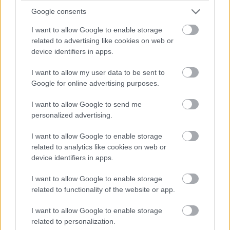
Google consents
I want to allow Google to enable storage
related to advertising like cookies on web or
device identifiers in apps.
I want to allow my user data to be sent to
Google for online advertising purposes.
I want to allow Google to send me
personalized advertising.
Τα χρώματα, οι μυρωδιές από τα τζάκια και η
I want to allow Google to enable storage
φιλοξενία των κατοίκων των χωριών γύρω από την
related to analytics like cookies on web or
λίμνη κάνουν την ταξιδιωτική εμπειρία μοναδική και
device identifiers in apps.
την θέληση του ταξιδιώτη να τη βιώσει, απόλυτη…
I want to allow Google to enable storage
Την εμπειρία εδώ ολοκληρώνουν τα
related to functionality of the website or app.
πλουσιοπάροχα γεύματα και τα τοπικά εδέσματα
I want to allow Google to enable storage
αλλα και η διαμονή σε ένα όμορφο ξενώνα κάποιου
related to personalization.