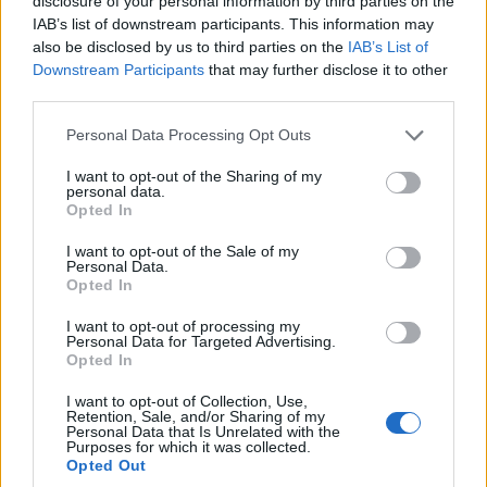
disclosure of your personal information by third parties on the
της Καρδίτσας, την άρδευση του κάμπου και
IAB’s list of downstream participants. This information may
also be disclosed by us to third parties on the
IAB’s List of
ηλεκτροπαραγωγή, καθώς εκεί κοντά, στο χωριό
Downstream Participants
that may further disclose it to other
Μητρόπολη, βρίσκεται και υδροηλεκτρικό
third parties.
εργοστάσιο ισχύος 129,9 MWatt, το οποίο τέθηκε
Please note that this website/app uses one or more Google
Personal Data Processing Opt Outs
services and may gather and store information including but
σε λειτουργία στις 10 Οκτωβρίου 1962. Φυσικά η
not limited to your visit or usage behaviour. You may click to
I want to opt-out of the Sharing of my
λίμνη έχει αξιοποιηθεί και τουριστικά, με αρκετές
personal data.
grant or deny consent to Google and its third-party tags to
Opted In
use your data for below specified purposes in below Google
δραστηριότητες πάνω και γύρω από τη λίμνη.
consent section.
I want to opt-out of the Sale of my
Personal Data.
Opted In
I want to opt-out of processing my
Personal Data for Targeted Advertising.
Opted In
I want to opt-out of Collection, Use,
Retention, Sale, and/or Sharing of my
Personal Data that Is Unrelated with the
Purposes for which it was collected.
Opted Out