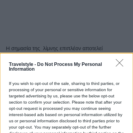
Η σημασία της λίμνης επιπλέον αποτελεί
σημαντικό και καταλυτικό παράγοντα για την
Travelstyle -
Do Not Process My Personal
βιωσιμότητα της περιοχής αφού περιέχει 400 εκατ.
Information
κυβικά μέτρα νερού, έχει μέγιστο μήκος 12 χλμ.,
If you wish to opt-out of the sale, sharing to third parties, or
μέγιστο πλάτος 4 χλμ., η συνολική της επιφάνεια
processing of your personal or sensitive information for
είναι 24 τ.χλμ., ενώ το μέγιστο βάθος της είναι
targeted advertising by us, please use the below opt-out
section to confirm your selection. Please note that after your
γύρω στα 60 μ. και το ανώτατο υψόμετρο της είναι
opt-out request is processed you may continue seeing
750 μ.
interest-based ads based on personal information utilized by
us or personal information disclosed to third parties prior to
your opt-out. You may separately opt-out of the further
Το νερό της χρησιμοποιείται για ύδρευση