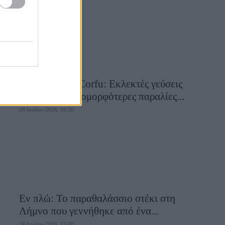
Aiolia Avlaki Corfu: Εκλεκτές γεύσεις
σε μία από τις ομορφότερες παραλίες...
28 Ιουλίου 2026, 10:50
Εν πλώ: Το παραθαλάσσιο στέκι στη
Λήμνο που γεννήθηκε από ένα...
24 Ιουλίου 2026, 13:00