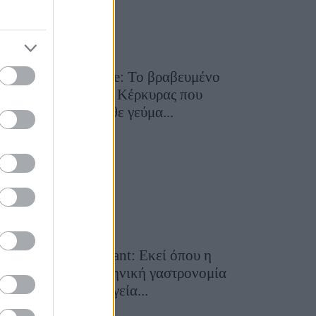
Toula’s Seaside: Το βραβευμένο
εστιατόριο της Κέρκυρας που
μετατρέπει κάθε γεύμα...
28 Ιουλίου 2026, 11:05
Cavos Restaurant: Εκεί όπου η
αυθεντική ελληνική γαστρονομία
συναντά τη μαγεία...
28 Ιουλίου 2026, 10:58