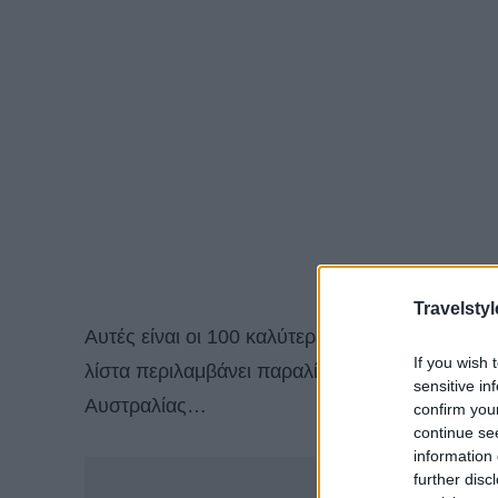
Travelstyl
Αυτές είναι οι 100 καλύτερες
παραλίες
του κόσ
If you wish 
λίστα περιλαμβάνει παραλίες από παντού από τ
sensitive in
Αυστραλίας…
confirm you
continue se
information 
-
further disc