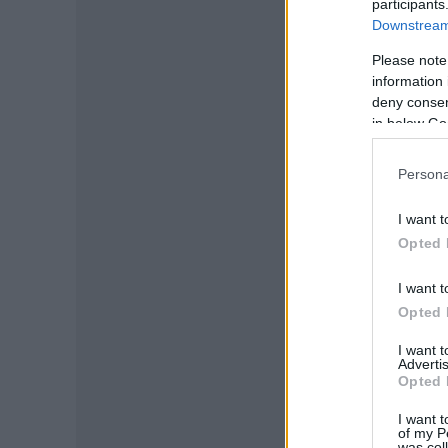
participants
Downstream 
Please note
information 
deny consent
in below Go
Persona
I want t
Opted 
I want t
Opted 
I want 
Advertis
Opted 
I want t
of my P
was col