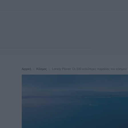
Αρχική
Κόσμος
Lonely Planet: Οι 100 καλύτερες παραλίες του κόσμου -