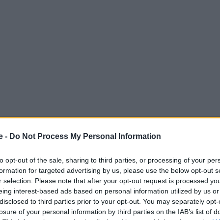
e -
Do Not Process My Personal Information
μου για το 2024 σύμφωνα με το Lonely Planet. Η
to opt-out of the sale, sharing to third parties, or processing of your per
α Highlands της Σκωτίας μέχρι τις ακτές της
formation for targeted advertising by us, please use the below opt-out s
r selection. Please note that after your opt-out request is processed y
eing interest-based ads based on personal information utilized by us or
disclosed to third parties prior to your opt-out. You may separately opt-
 Advertisement -
losure of your personal information by third parties on the IAB’s list of