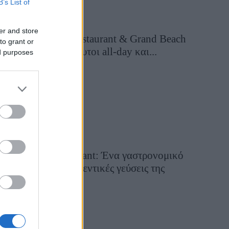
B’s List of
er and store
Grand Asia Restaurant & Grand Beach
to grant or
Club: Οι απόλυτοι all-day και...
ed purposes
15 ώρες πριν
Tsapis Restaurant: Ένα γαστρονομικό
ταξίδι στις αυθεντικές γεύσεις της
Σίφνου!
29 Ιουλίου 2026, 9:54