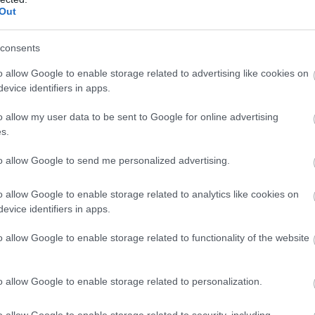
Out
consents
o allow Google to enable storage related to advertising like cookies on
evice identifiers in apps.
o allow my user data to be sent to Google for online advertising
s.
ες. Σίγουρα, οι εξωτικές ακτές της Ταϊλάνδης με τους
to allow Google to send me personalized advertising.
ελλώδεις κόλποι της Ουαλίας ή οι απομονωμένες
πωνίας ενώ φυσικά από τη λίστα δεν λείπουν
o allow Google to enable storage related to analytics like cookies on
evice identifiers in apps.
o allow Google to enable storage related to functionality of the website
ορίες κατά μήκος μιας απόκρημνης ακτής είτε κάνετε
 κύματα, λίγο πολύ όλοι μας μπορούμε να εκτιμήσουμε
o allow Google to enable storage related to personalization.
 είναι λοιπόν περίεργο που η νέα έρευνα του Lonely
o allow Google to enable storage related to security, including