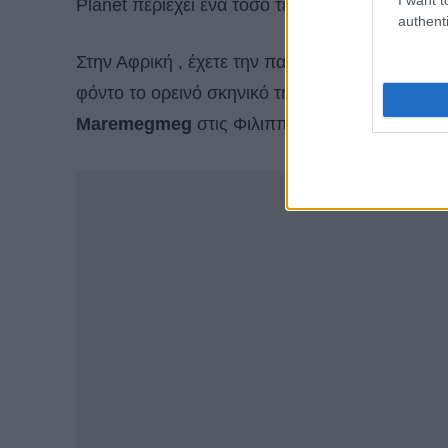
Planet περιέχει ένα τόσο τεράστιο μείγμα από
authenti
Στην Αφρική , έχετε την παραλία
Camps Bay το
φόντο το ορεινό σκηνικό της πόλης, και από τ
Maremegmeg
στις Φιλιππίνες που αξίζει να 