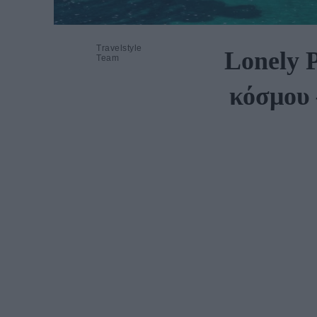
Travelstyle
Lonely P
Team
κόσμου 