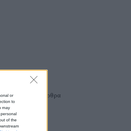
Τελευταία Άρθρα
sonal or
ection to
ou may
 personal
out of the
 downstream