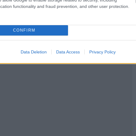
 παραλίες από όλο τον κόσμο.
cation functionality and fraud prevention, and other user protection.
υ Κέιπ Τάουν
, έναν διάσημο προορισμό για πάρτι με
ην Ασία , υπάρχει η εκθαμβωτική παραλία
CONFIRM
την έχετε έστω σαν καρτ ποστάλ!
Data Deletion
Data Access
Privacy Policy