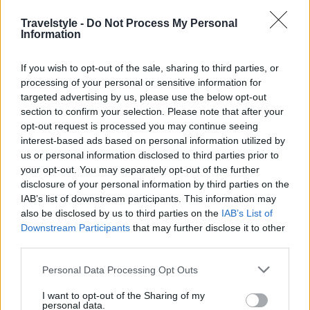
ηρεμία σας στον Μάγειρα καθώς σαν ανοργάνωτη
Travelstyle -
Do Not Process My Personal
Information
παραλία είναι πολύ πιο χαλαρά τα πράγματα!
Εφοδιαστείτε λοιπόν με ότι μπορεί να χρειαστείτε,
If you wish to opt-out of the sale, sharing to third parties, or
νερό και τα συναφή και ανακαλύψτε αυτό τον μικρό
processing of your personal or sensitive information for
targeted advertising by us, please use the below opt-out
παράδεισο!
section to confirm your selection. Please note that after your
opt-out request is processed you may continue seeing
interest-based ads based on personal information utilized by
us or personal information disclosed to third parties prior to
your opt-out. You may separately opt-out of the further
disclosure of your personal information by third parties on the
IAB’s list of downstream participants. This information may
also be disclosed by us to third parties on the
IAB’s List of
Downstream Participants
that may further disclose it to other
third parties.
Please note that this website/app uses one or more Google
Personal Data Processing Opt Outs
services and may gather and store information including but
not limited to your visit or usage behaviour. You may click to
I want to opt-out of the Sharing of my
personal data.