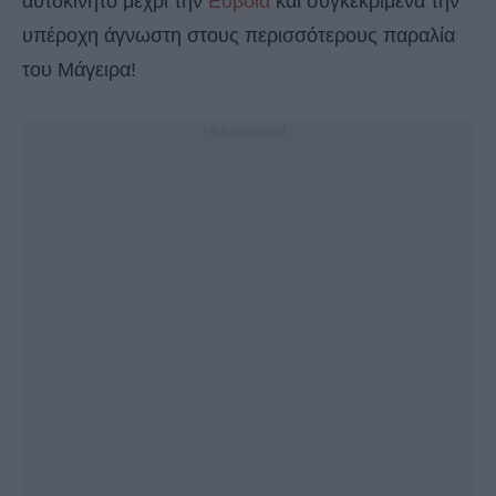
αυτοκίνητο μέχρι την
Εύβοια
και συγκεκριμένα την
υπέροχη άγνωστη στους περισσότερους παραλία
του Μάγειρα!
- Advertisement -