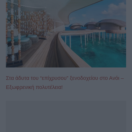
Στα άδυτα του “επίχρυσου” ξενοδοχείου στο Ανόι –
Εξωφρενική πολυτέλεια!