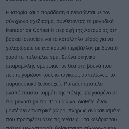
Η ιστορία και η παράδοση συναντώνται µε τον
σύγχρονο σχεδιασµό, συνθέτοντας το µοναδικό
Parador de Corias! Η περιοχή της Αστούριας στη
βόρεια Ισπανία είναι το κατάλληλο µέρος για να
χαλαρώσετε σε ένα κοµψό περιβάλλον µε δυνατό
χαρτί το πολυτελές spa. Σε ένα σκηνικό
απαράµιλλης οµορφιάς, µε θέα στα βουνά που
περιτριγυρίζουν τους ισπανικούς αµπελώνες, το
παραδοσιακό ξενοδοχείο Parador αποτελεί
αναπόσπαστο κοµµάτι της πόλης. Στεγασµένο σε
ένα µοναστήρι του 11ου αιώνα, διαθέτει έναν
µοντέρνο εσωτερικό χώρο, πλήρως ανακαινισµένο
που προσφέρει όλες τις ανέσεις. Στα κελάρια του
παλιού µοναστηριού, βρίσκεται το σύγχρονο spa