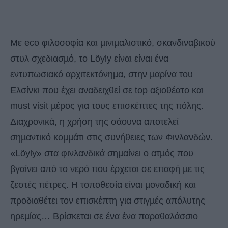
Με eco φιλοσοφία και µινιµαλιστικό, σκανδιναβικού
στυλ σχεδιασµό, το Löyly είναι είναι ένα
εντυπωσιακό αρχιτεκτόνηµα, στην µαρίνα του
Ελσίνκι που έχει αναδειχθεί σε top αξιοθέατο και
must visit µέρος για τους επισκέπτες της πόλης.
Διαχρονικά, η χρήση της σάουνα αποτελεί
σηµαντικό κοµµάτι στις συνήθειες των Φινλανδών.
«Löyly» στα φινλανδικά σηµαίνει ο ατµός που
βγαίνει από το νερό που έρχεται σε επαφή µε τις
ζεστές πέτρες. Η τοποθεσία είναι µοναδική και
προδιαθέτει τον επισκέπτη για στιγµές απόλυτης
ηρεµίας… Βρίσκεται σε ένα ένα παραθαλάσσιο