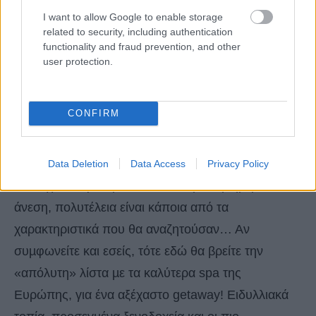
I want to allow Google to enable storage
related to security, including authentication
functionality and fraud prevention, and other
user protection.
CONFIRM
Τα καλύτερα Spa της Ευρώπης!
Πώς ορίζονται, άραγε, οι ιδανικές διακοπές,
Data Deletion
Data Access
Privacy Policy
τουλάχιστον για αρκετούς; Χαλάρωση, ηρεµία,
άνεση, πολυτέλεια είναι κάποια από τα
χαρακτηριστικά που θα αναζητούσαν… Αν
συµφωνείτε και εσείς, τότε εδώ θα βρείτε την
«απόλυτη» λίστα µε τα καλύτερα spa της
Ευρώπης, για ένα αξέχαστο getaway! Ειδυλλιακά