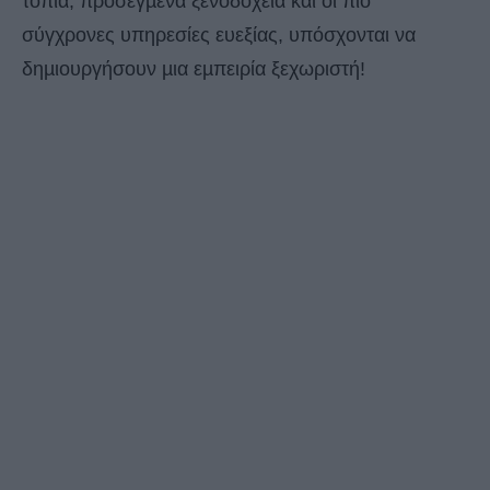
τοπία, προσεγµένα ξενοδοχεία και οι πιο
σύγχρονες υπηρεσίες ευεξίας, υπόσχονται να
δηµιουργήσουν µια εµπειρία ξεχωριστή!