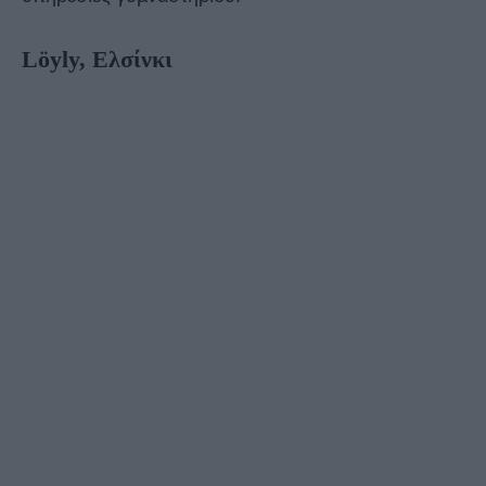
Löyly, Ελσίνκι