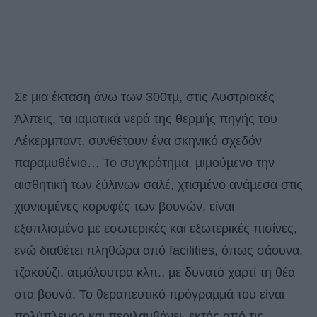
Σε µια έκταση άνω των 300τµ, στις Αυστριακές
Άλπεις, τα ιαµατικά νερά της θερµής πηγής του
Λέκερµπαντ, συνθέτουν ένα σκηνικό σχεδόν
παραµυθένιο… Το συγκρότηµα, µιµούµενο την
αισθητική των ξύλινων σαλέ, χτισµένο ανάµεσα στις
χιονισµένες κορυφές των βουνών, είναι
εξοπλισµένο µε εσωτερικές και εξωτερικές πισίνες,
ενώ διαθέτει πληθώρα από facilities, όπως σάουνα,
τζακούζι, ατµόλουτρα κλπ., µε δυνατό χαρτί τη θέα
στα βουνά. Το θεραπευτικό πρόγραµµά του είναι
πολύπλευρο και περιλαµβάνει, εκτός από τις