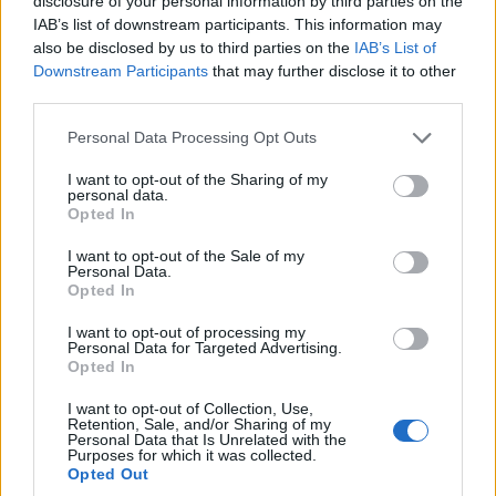
disclosure of your personal information by third parties on the
IAB’s list of downstream participants. This information may
also be disclosed by us to third parties on the
IAB’s List of
Downstream Participants
that may further disclose it to other
third parties.
Please note that this website/app uses one or more Google
Personal Data Processing Opt Outs
services and may gather and store information including but
not limited to your visit or usage behaviour. You may click to
I want to opt-out of the Sharing of my
personal data.
grant or deny consent to Google and its third-party tags to
Opted In
use your data for below specified purposes in below Google
consent section.
I want to opt-out of the Sale of my
Personal Data.
Opted In
I want to opt-out of processing my
Personal Data for Targeted Advertising.
Opted In
Διάσημο και αρκετά δημοφιλές μεταξύ των
I want to opt-out of Collection, Use,
Retention, Sale, and/or Sharing of my
επισκεπτών είναι
το πακέτο
του χαβιαριού,
μια
Personal Data that Is Unrelated with the
Purposes for which it was collected.
περιποίηση σχεδόν δύο ωρών, όπου οι επισκέπτες
Opted Out