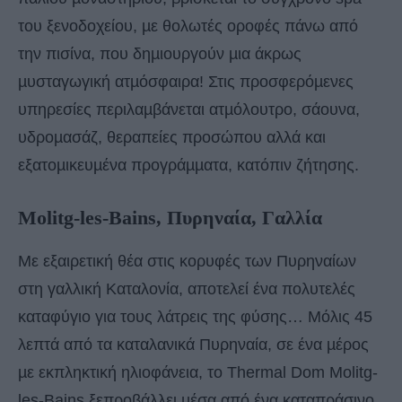
του ξενοδοχείου, µε θολωτές οροφές πάνω από
την πισίνα, που δηµιουργούν µια άκρως
µυσταγωγική ατµόσφαιρα! Στις προσφερόµενες
υπηρεσίες περιλαµβάνεται ατµόλουτρο, σάουνα,
υδροµασάζ, θεραπείες προσώπου αλλά και
εξατοµικευµένα προγράµµατα, κατόπιν ζήτησης.
Molitg-les-Bains, Πυρηναία, Γαλλία
Με εξαιρετική θέα στις κορυφές των Πυρηναίων
στη γαλλική Καταλονία, αποτελεί ένα πολυτελές
καταφύγιο για τους λάτρεις της φύσης… Μόλις 45
λεπτά από τα καταλανικά Πυρηναία, σε ένα µέρος
µε εκπληκτική ηλιοφάνεια, το Thermal Dom Molitg-
les-Bains ξεπροβάλλει µέσα από ένα καταπράσινο