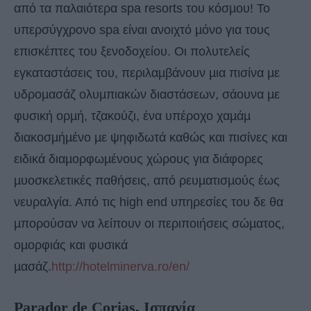
από τα παλαιότερα spa resorts του κόσµου! Το
υπερσύγχρονο spa είναι ανοιχτό µόνο για τους
επισκέπτες του ξενοδοχείου. Οι πολυτελείς
εγκαταστάσεις του, περιλαµβάνουν µια πισίνα µε
υδροµασάζ ολυµπιακών διαστάσεων, σάουνα µε
φυσική ορµή, τζακούζι, ένα υπέροχο χαµάµ
διακοσµήµένο µε ψηφιδωτά καθώς και πισίνες και
ειδικά διαµορφωµένους χώρους για διάφορες
µυοσκελετικές παθήσεις, από ρευµατισµούς έως
νευραλγία. Από τις high end υπηρεσίες του δε θα
µπορούσαν να λείπουν οι περιποιήσεις σώµατος,
οµορφιάς και φυσικά
µασάζ.
http://hotelminerva.ro/en/
Parador de Corias, Ισπανία