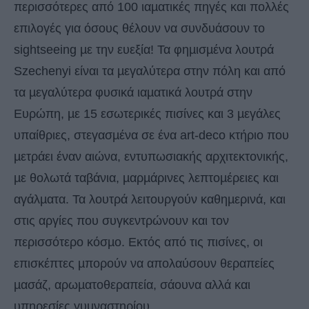
περισσότερες από 100 ιαµατικές πηγές και πολλές
επιλογές για όσους θέλουν να συνδυάσουν το
sightseeing µε την ευεξία! Τα φηµισµένα λουτρά
Szechenyi είναι τα µεγαλύτερα στην πόλη και από
τα µεγαλύτερα φυσικά ιαµατικά λουτρά στην
Ευρώπη, µε 15 εσωτερικές πισίνες και 3 µεγάλες
υπαίθριες, στεγασµένα σε ένα art-deco κτήριο που
µετράει έναν αιώνα, εντυπωσιακής αρχιτεκτονικής,
µε θολωτά ταβάνια, µαρµάρινες λεπτοµέρειες και
αγάλµατα. Τα λουτρά λειτουργούν καθηµερινά, και
στις αργίες που συγκεντρώνουν και τον
περισσότερο κόσµο. Εκτός από τις πισίνες, οι
επισκέπτες µπορούν να απολαύσουν θεραπείες
µασάζ, αρωµατοθεραπεία, σάουνα αλλά και
υπηρεσίες γυµναστηρίου.