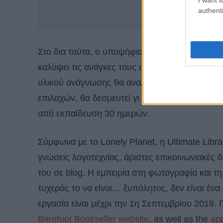
authenti
Στο δια ταύτα, ο υποψήφιος βιβλιοπώλης αναμέ
καλύψει τις ανάγκες τους σχετικά με το βιβλίο
υλικού ανάγνωσης θα αναλαμβάνει και την φιλ
επιλαχών, θα δεσμευτεί γι αυτή τη θέση για το
από εκπαίδευση 30 ημερών.
Σύμφωνα με το Lonely Planet, η Ultimate Libr
γνώσεις λογοτεχνίας, άριστες επικοινωνιακές δ
του σε blog. Η εμπειρία στη φωτογραφία και τη
τυχερός το να είναι… ξυπόλητος, δεν είναι έ
εργασία είναι μέχρι την 1η Σεπτεμβρίου 2019.
Barefoot Bookseller website
, as well as the
app