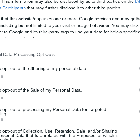
. This information may also be disclosed by us to third parties on the
IA
ητά έναν εραστή της λογοτεχνίας προκειμένου να
Participants
that may further disclose it to other third parties.
ις
Μαλδίβες
ώστε να εργαστεί ως… βιβλιοπώλης! Αυτή
 that this website/app uses one or more Google services and may gath
ά προσωπικό για την προσωρινή αυτή θέση, στέλνοντας
including but not limited to your visit or usage behaviour. You may click 
 to Google and its third-party tags to use your data for below specifi
Μαλδίβες το 2018. Σύμφωνα με το Lonely Planet, το
ogle consent section.
μένο Δεκέμβριο και θα ανοίξει ξανά τον ερχόμενο
ηλο ο οποίος θα αναγκαστεί να αφήσει πίσω του τον
l Data Processing Opt Outs
να περάσει τις επόμενες ημέρες του σε έναν τόπο με
o opt-out of the Sharing of my personal data.
και θέρετρα πολυτελείας με χειροποίητες αιώρες για
In
λου έχει όνομα: Μαλδίβες!
o opt-out of the Sale of my Personal Data.
In
 Advertisement -
to opt-out of processing my Personal Data for Targeted
ing.
In
o opt-out of Collection, Use, Retention, Sale, and/or Sharing
ersonal Data that Is Unrelated with the Purposes for which it
lected.