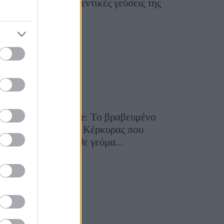
ταξίδι στις αυθεντικές γεύσεις της
Σίφνου!
29 Ιουλίου 2026, 9:54
Toula’s Seaside: Το βραβευμένο
εστιατόριο της Κέρκυρας που
μετατρέπει κάθε γεύμα...
28 Ιουλίου 2026, 11:05