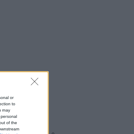
sonal or
ection to
ou may
 personal
out of the
 downstream