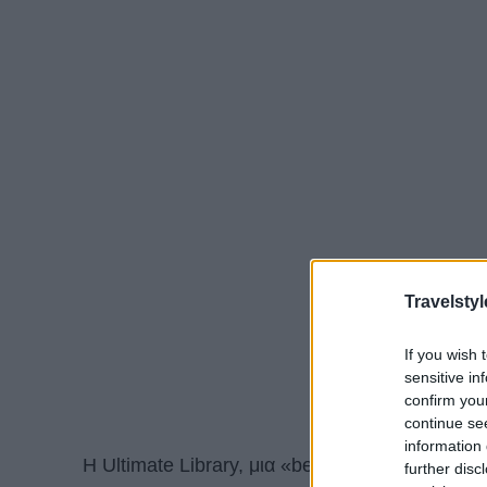
Travelstyl
If you wish 
sensitive in
confirm you
continue se
information 
Η Ultimate Library, μια «bespoke» εταιρεία σ
further disc