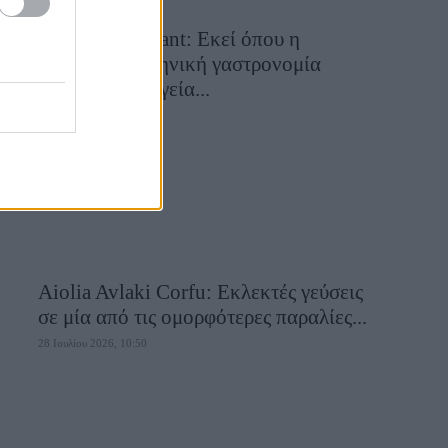
Cavos Restaurant: Εκεί όπου η
αυθεντική ελληνική γαστρονομία
συναντά τη μαγεία...
28 Ιουλίου 2026, 10:58
Aiolia Avlaki Corfu: Εκλεκτές γεύσεις
σε μία από τις ομορφότερες παραλίες...
28 Ιουλίου 2026, 10:50