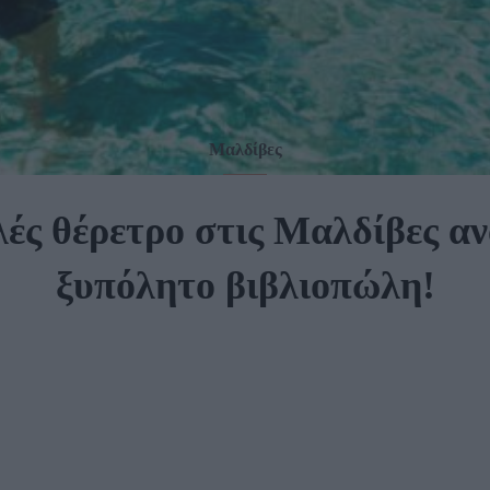
Μαλδίβες
ές θέρετρο στις Μαλδίβες 
ξυπόλητο βιβλιοπώλη!