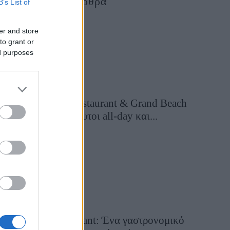
Τελευταία Άρθρα
B’s List of
er and store
to grant or
ed purposes
Grand Asia Restaurant & Grand Beach
Club: Οι απόλυτοι all-day και...
1 ημέρα πριν
Tsapis Restaurant: Ένα γαστρονομικό